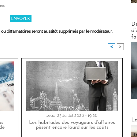
res
Actus V
De
d’
x ou diffamatoires seront aussitôt supprimés par le modérateur.
fo
<
>
Jeudi 23 Juillet 2026 - 19:26
Webinai
La
as
Les habitudes des voyageurs d'affaires
de
pèsent encore lourd sur les coûts