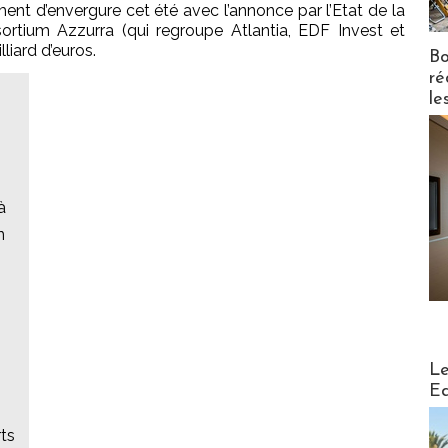
nt d’envergure cet été avec l’annonce par l’Etat de la
rtium Azzurra (qui regroupe Atlantia, EDF Invest et
liard d’euros.
Bo
ré
le
à
n
Distribu
Le
Ed
rts