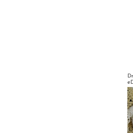
AirMa
Dr
e