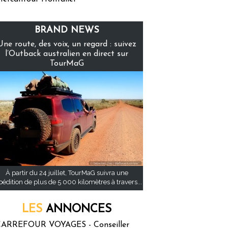
BRAND NEWS
Une route, des voix, un regard : suivez
l’Outback australien en direct sur
TourMaG
À partir du 24 juillet, TourMaG suivra une
pédition de plus de 5 000 kilomètres à travers...
LES
ANNONCES
ARREFOUR VOYAGES - Conseiller