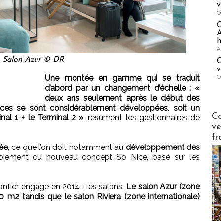
v
O
A
h
A
Salon Azur © DR
C
v
Une montée en gamme qui se traduit
O
d’abord par un changement d’échelle : «
deux ans seulement après le début des
faces se sont considérablement développées, soit un
Publi-n
Co
nal 1 + le Terminal 2 »
, résument les gestionnaires de
ve
fr
ée
, ce que l’on doit notamment au
développement des
loiement du nouveau concept So Nice, basé sur les
antier engagé en 2014 : les salons.
Le salon Azur (zone
 m2 tandis que le salon Riviera (zone internationale)