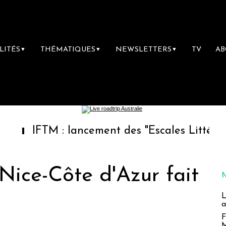
LITÉS
THÉMATIQUES
NEWSLETTERS
TV
A
▼
▼
▼
 : lancement des "Escales Littéraires", la pre
Nice-Côte d'Azur fait
L
a
F
M