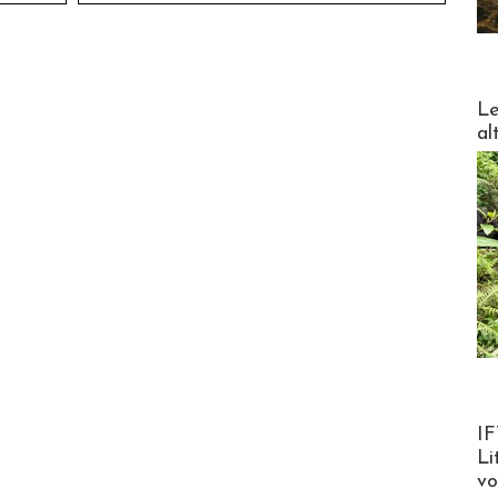
DESTI
Le
al
Product
IF
Li
v