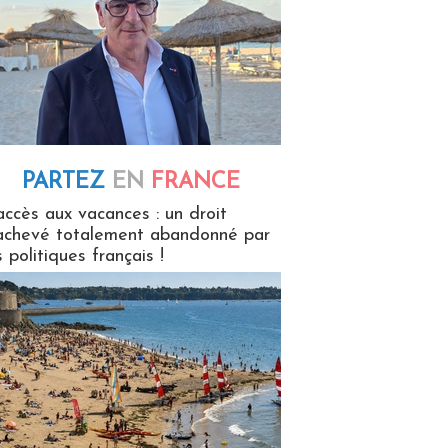
PARTEZ
EN
FRANCE
 en France
accès aux vacances : un droit
achevé totalement abandonné par
s politiques français !