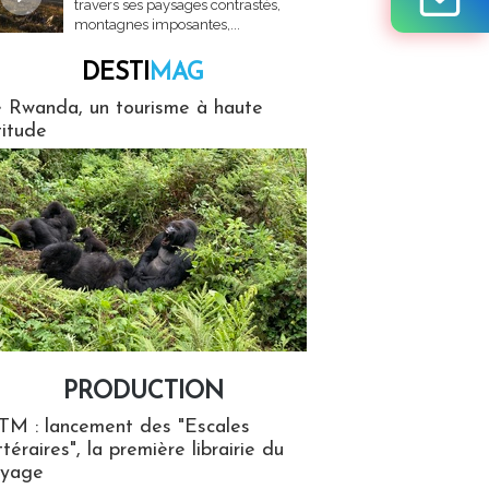
travers ses paysages contrastés,
montagnes imposantes,...
DESTI
MAG
MAG
 Rwanda, un tourisme à haute
titude
PRODUCTION
ion
TM : lancement des "Escales
ttéraires", la première librairie du
oyage