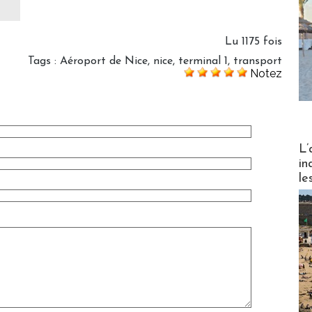
Lu 1175 fois
Tags
:
Aéroport de Nice
,
nice
,
terminal 1
,
transport
Notez
Partez
L’
in
le