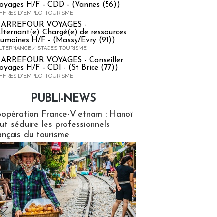
oyages H/F - CDD - (Vannes (56))
FFRES D'EMPLOI TOURISME
CARREFOUR VOYAGES -
lternant(e) Chargé(e) de ressources
umaines H/F - (Massy/Evry (91))
LTERNANCE / STAGES TOURISME
ARREFOUR VOYAGES - Conseiller
oyages H/F - CDI - (St Brice (77))
FFRES D'EMPLOI TOURISME
PUBLI-NEWS
ews
opération France-Vietnam : Hanoï
ut séduire les professionnels
ançais du tourisme