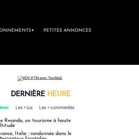
BONNEMENTS
PETITES ANNONCES
▼
mière librairie du voyage
Le groupe Saint
DERNIÈRE
HEURE
News
Les + lus
Les + commentés
e Rwanda, un tourisme à haute
ltitude
rance, Italie : randonnée dans le
ercantour frontalier