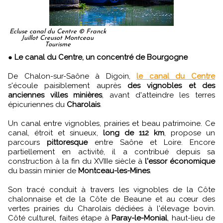
Ecluse canal du Centre © Franck
Juillot Creusot Montceau
Tourisme
●
Le canal du Centre, un concentré de Bourgogne
De Chalon-sur-Saône à Digoin,
le canal du Centre
s'écoule paisiblement auprès
des vignobles et des
anciennes villes minières
, avant d'atteindre les terres
épicuriennes du
Charolais
.
Un canal entre vignobles, prairies et beau patrimoine. Ce
canal, étroit et sinueux,
long de 112 km
, propose un
parcours
pittoresque
entre Saône et Loire. Encore
partiellement en activité, il a contribué depuis sa
construction à la fin du XVIIIe siècle à
l'essor économique
du bassin minier de
Montceau-les-Mines
.
Son tracé conduit à travers les vignobles de la Côte
chalonnaise et de la Côte de Beaune et au cœur des
vertes prairies du Charolais dédiées à l'élevage bovin.
Côté culturel, faites étape à
Paray-le-Monial
, haut-lieu de