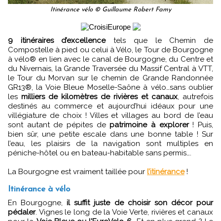
Itinérance vélo © Guillaume Robert Famy
9 itinéraires d’excellence
tels que le Chemin de
Compostelle à pied ou celui à Vélo, le Tour de Bourgogne
à vélo® en lien avec le canal de Bourgogne, du Centre et
du Nivernais, la Grande Traversée du Massif Central à VTT,
le Tour du Morvan sur le chemin de Grande Randonnée
GR13®, la Voie Bleue Moselle-Saône à vélo…sans oublier
les
milliers de kilomètres de rivières et canaux
, autrefois
destinés au commerce et aujourd’hui idéaux pour une
villégiature de choix ! Villes et villages au bord de l’eau
sont autant de pépites de
patrimoine à explorer
! Puis,
bien sûr, une petite escale dans une bonne table ! Sur
l’eau, les plaisirs de la navigation sont multiples en
péniche-hôtel ou en bateau-habitable sans permis….
La Bourgogne est vraiment taillée pour
l’itinérance
!
Itinérance à vélo
En Bourgogne,
il suffit juste de choisir son décor pour
pédaler
. Vignes le long de la Voie Verte, rivières et canaux