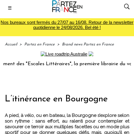
☰
Nos bureaux sont fermés du 27/07 au 16/08. Retour de la newsletter
quotidienne le 24/08/2026. Bel été !
Accueil
>
Partez en France
>
Brand news Partez en France
ales Littéraires", la première librairie du voyage
Le gr
L’itinérance en Bourgogne
A pied, à vélo, ou en bateau, la Bourgogne s’explore selon
son rythme : sans effort, au ralenti pour contempler et
savourer ce terroir aux multiples facettes ou en mode plus
sportif pour se donner quelques défis, mais, quoiqu’il en