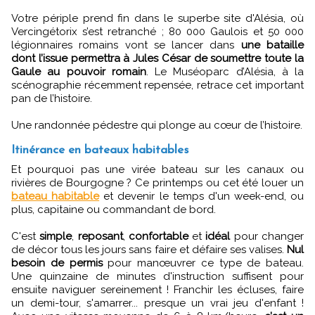
Votre périple prend fin dans le superbe site d'Alésia, où
Vercingétorix s’est retranché ; 80 000 Gaulois et 50 000
légionnaires romains vont se lancer dans
une bataille
dont l’issue permettra à Jules César de soumettre toute la
Gaule au pouvoir romain
. Le Muséoparc d’Alésia, à la
scénographie récemment repensée, retrace cet important
pan de l’histoire.
Une randonnée pédestre qui plonge au cœur de l’histoire.
Itinérance en bateaux habitables
Et pourquoi pas une virée bateau sur les canaux ou
rivières de Bourgogne ? Ce printemps ou cet été louer un
bateau habitable
et devenir le temps d'un week-end, ou
plus, capitaine ou commandant de bord.
C'est
simple
,
reposant
,
confortable
et
idéal
pour changer
de décor tous les jours sans faire et défaire ses valises.
Nul
besoin de permis
pour manœuvrer ce type de bateau.
Une quinzaine de minutes d'instruction suffisent pour
ensuite naviguer sereinement ! Franchir les écluses, faire
un demi-tour, s'amarrer... presque un vrai jeu d'enfant !