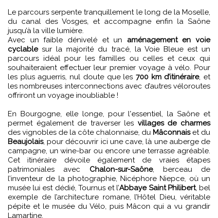
Le parcours serpente tranquillement le long de la Moselle,
du canal des Vosges, et accompagne enfin la Saône
jusqu’à la ville lumière.
Avec un faible dénivelé et un
aménagement en voie
cyclable
sur la majorité du tracé, la Voie Bleue est un
parcours idéal pour les familles ou celles et ceux qui
souhaiteraient effectuer leur premier voyage à vélo. Pour
les plus aguerris, nul doute que les
700 km d’itinéraire
, et
les nombreuses interconnections avec d’autres véloroutes
offriront un voyage inoubliable !
En Bourgogne, elle longe, pour l'essentiel, la Saône et
permet également de traverser les
villages de charmes
des vignobles de la côte chalonnaise, du
Mâconnais
et du
Beaujolais
, pour découvrir ici une cave, là une auberge de
campagne, un wine-bar ou encore une terrasse agréable.
Cet itinéraire dévoile également de vraies étapes
patrimoniales avec
Chalon-sur-Saône
, berceau de
l’inventeur de la photographie, Nicéphore Niepce, où un
musée lui est dédié, Tournus et l’
Abbaye Saint Philibert
, bel
exemple de l’architecture romane, l’Hôtel Dieu, véritable
pépite et le musée du Vélo, puis Mâcon qui a vu grandir
Lamartine.