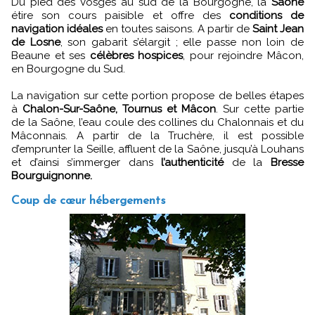
Du pied des Vosges au sud de la Bourgogne, la
Saône
étire son cours paisible et offre des
conditions de
navigation idéales
en toutes saisons. A partir de
Saint Jean
de Losne
, son gabarit s’élargit ; elle passe non loin de
Beaune et ses
célèbres hospices
, pour rejoindre Mâcon,
en Bourgogne du Sud.
La navigation sur cette portion propose de belles étapes
à
Chalon-Sur-Saône, Tournus et Mâcon
. Sur cette partie
de la Saône, l’eau coule des collines du Chalonnais et du
Mâconnais. A partir de la Truchère, il est possible
d’emprunter la Seille, affluent de la Saône, jusqu’à Louhans
et d’ainsi s’immerger dans
l’authenticité
de la
Bresse
Bourguignonne.
Coup de cœur hébergements