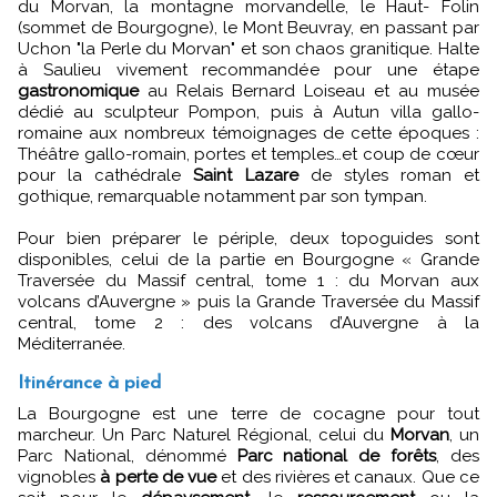
du Morvan, la montagne morvandelle, le Haut- Folin
(sommet de Bourgogne), le Mont Beuvray, en passant par
Uchon "la Perle du Morvan" et son chaos granitique. Halte
à Saulieu vivement recommandée pour une étape
gastronomique
au Relais Bernard Loiseau et au musée
dédié au sculpteur Pompon, puis à Autun villa gallo-
romaine aux nombreux témoignages de cette époques :
Théâtre gallo-romain, portes et temples…et coup de cœur
pour la cathédrale
Saint Lazare
de styles roman et
gothique, remarquable notamment par son tympan.
Pour bien préparer le périple, deux topoguides sont
disponibles, celui de la partie en Bourgogne « Grande
Traversée du Massif central, tome 1 : du Morvan aux
volcans d’Auvergne » puis la Grande Traversée du Massif
central, tome 2 : des volcans d’Auvergne à la
Méditerranée.
Itinérance à pied
La Bourgogne est une terre de cocagne pour tout
marcheur. Un Parc Naturel Régional, celui du
Morvan
, un
Parc National, dénommé
Parc national de forêts
, des
vignobles
à perte de vue
et des rivières et canaux. Que ce