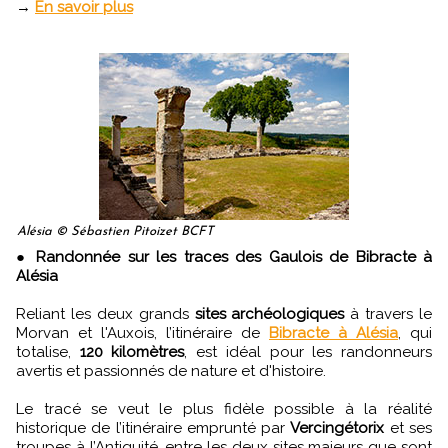
→
En savoir plus
Alésia © Sébastien Pitoizet BCFT
●
Randonnée sur les traces des Gaulois de Bibracte à
Alésia
Reliant les deux grands
sites archéologiques
à travers le
Morvan et l'Auxois, l’itinéraire de
Bibracte à Alésia
, qui
totalise,
120 kilomètres
, est idéal pour les randonneurs
avertis et passionnés de nature et d'histoire.
Le tracé se veut le plus fidèle possible à la réalité
historique de l’itinéraire emprunté par
Vercingétorix
et ses
troupes à l’Antiquité, entre les deux sites majeurs que sont