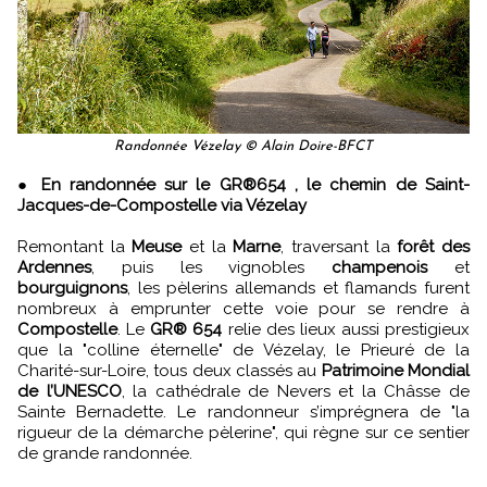
Randonnée Vézelay © Alain Doire-BFCT
●
En randonnée sur le GR®654 , le chemin de Saint-
Jacques-de-Compostelle via Vézelay
Remontant la
Meuse
et la
Marne
, traversant la
forêt des
Ardennes
, puis les vignobles
champenois
et
bourguignons
, les pèlerins allemands et flamands furent
nombreux à emprunter cette voie pour se rendre à
Compostelle
. Le
GR® 654
relie des lieux aussi prestigieux
que la "colline éternelle" de Vézelay, le Prieuré de la
Charité-sur-Loire, tous deux classés au
Patrimoine Mondial
de l’UNESCO
, la cathédrale de Nevers et la Châsse de
Sainte Bernadette. Le randonneur s’imprégnera de "la
rigueur de la démarche pèlerine", qui règne sur ce sentier
de grande randonnée.