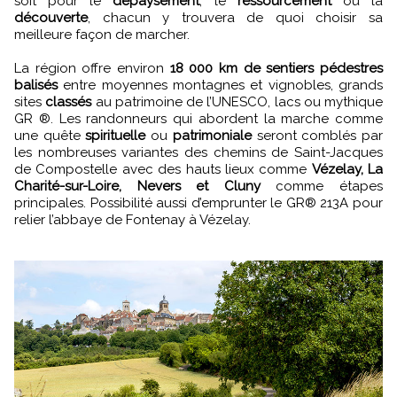
soit pour le
dépaysement
, le
ressourcement
ou la
découverte
, chacun y trouvera de quoi choisir sa
meilleure façon de marcher.
La région offre environ
18 000 km de sentiers pédestres
balisés
entre moyennes montagnes et vignobles, grands
sites
classés
au patrimoine de l’UNESCO, lacs ou mythique
GR ®. Les randonneurs qui abordent la marche comme
une quête
spirituelle
ou
patrimoniale
seront comblés par
les nombreuses variantes des chemins de Saint-Jacques
de Compostelle avec des hauts lieux comme
Vézelay, La
Charité-sur-Loire, Nevers et Cluny
comme étapes
principales. Possibilité aussi d’emprunter le GR® 213A pour
relier l’abbaye de Fontenay à Vézelay.