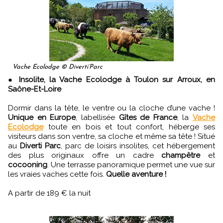
Vache Ecolodge © Diverti’Parc
●
Insolite, la Vache Ecolodge à Toulon sur Arroux, en
Saône-Et-Loire
Dormir dans la tête, le ventre ou la cloche d’une vache !
Unique en Europe
, labellisée
Gîtes de France
, la
Vache
Ecolodge
toute en bois et tout confort, héberge ses
visiteurs dans son ventre, sa cloche et même sa tête ! Situé
au
Diverti Parc
, parc de loisirs insolites, cet hébergement
des plus originaux offre un cadre
champêtre
et
cocooning
. Une terrasse panoramique permet une vue sur
les vraies vaches cette fois.
Quelle aventure !
A partir de 189 € la nuit