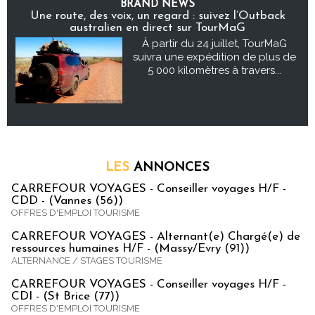
BRAND NEWS
Une route, des voix, un regard : suivez l’Outback
australien en direct sur TourMaG
À partir du 24 juillet, TourMaG
suivra une expédition de plus de
5 000 kilomètres à travers...
LES
ANNONCES
CARREFOUR VOYAGES - Conseiller voyages H/F -
CDD - (Vannes (56))
OFFRES D'EMPLOI TOURISME
CARREFOUR VOYAGES - Alternant(e) Chargé(e) de
ressources humaines H/F - (Massy/Evry (91))
ALTERNANCE / STAGES TOURISME
CARREFOUR VOYAGES - Conseiller voyages H/F -
CDI - (St Brice (77))
OFFRES D'EMPLOI TOURISME