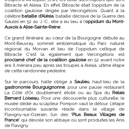
Bibracte et Alésia. En effet, Bibracte était l’oppidum de la
coalition gauloise dirigée par Vercingétorix. Quant à la
célèbre
bataille d’Alésia
, bataille décisive de la Guerre des
Gaules en 52 av. J.-C., elle a eu lieu à l’
oppidum du Mont-
Auxois à Alise-Sainte-Reine
.
Ce grand itinéraire, au cœur de la Bourgogne débute au
Mont-Beuvray, sommet emblématique du Parc naturel
régional du Morvan et lieu de l'oppidum celtique de
Bibracte C'est là également que Vercingétorix est
proclamé chef de la coalition gauloise
en 52 avant notre
ère. Il mènera peu après ses troupes à Alésia, ultime étape
de cette randonnée pédestre.
Sur le parcours, halte oblige à
Saulieu
, haut-lieu de la
gastronomie Bourguignonne
, pour une pause restaurant
La Côté d’Or, doublement étoilé ou au Spa du
Relais
Bernard Loiseau.
Pour une découverte plus culturelle, le
musée dédié au sculpteur Pompon vaut le détour. L’étape
incontournable suivante réside dans le village de
Flavigny-sur-Ozerain, l’un des "
Plus Beaux Villages de
France
" qui dévoile son abbaye où sont produites les Anis
de Flavigny.