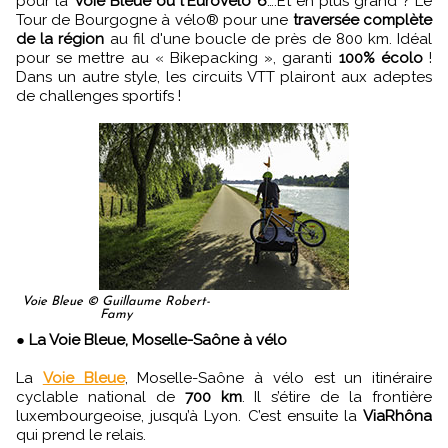
pour la
Voie Bleue ou l'EuroVelo 6
….Et en plus grand ? Le
Tour de Bourgogne à vélo® pour une
traversée complète
de la région
au fil d'une boucle de près de 800 km. Idéal
pour se mettre au « Bikepacking », garanti
100% écolo
!
Dans un autre style, les circuits VTT plairont aux adeptes
de challenges sportifs !
Voie Bleue © Guillaume Robert-
Famy
●
La Voie Bleue, Moselle-Saône à vélo
La
Voie Bleue
, Moselle-Saône à vélo est un itinéraire
cyclable national de
700 km
. Il s’étire de la frontière
luxembourgeoise, jusqu’à Lyon. C’est ensuite la
ViaRhôna
qui prend le relais.