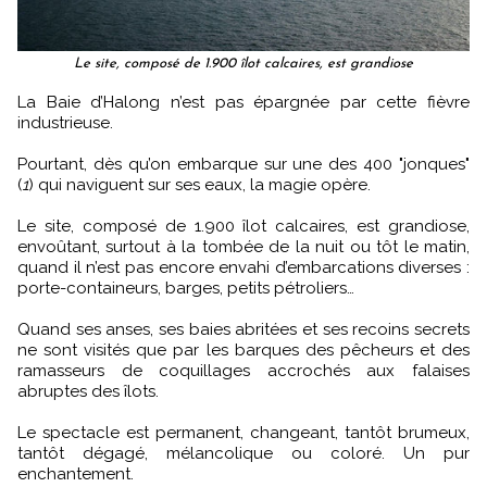
Le site, composé de 1.900 îlot calcaires, est grandiose
La Baie d’Halong n’est pas épargnée par cette fièvre
industrieuse.
Pourtant, dès qu’on embarque sur une des 400 "jonques"
(
1
) qui naviguent sur ses eaux, la magie opère.
Le site, composé de 1.900 îlot calcaires, est grandiose,
envoûtant, surtout à la tombée de la nuit ou tôt le matin,
quand il n’est pas encore envahi d’embarcations diverses :
porte-containeurs, barges, petits pétroliers…
Quand ses anses, ses baies abritées et ses recoins secrets
ne sont visités que par les barques des pêcheurs et des
ramasseurs de coquillages accrochés aux falaises
abruptes des îlots.
Le spectacle est permanent, changeant, tantôt brumeux,
tantôt dégagé, mélancolique ou coloré. Un pur
enchantement.