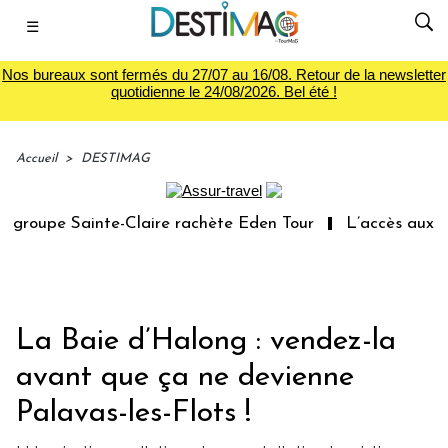
☰
Nos bureaux sont fermés du 27/07 au 16/08. Retour de la newsletter
quotidienne le 24/08/2026. Bel été !
Accueil
>
DESTIMAG
roupe Sainte-Claire rachète Eden Tour
L’accès aux vaca
La Baie d’Halong : vendez-la
avant que ça ne devienne
Palavas-les-Flots !