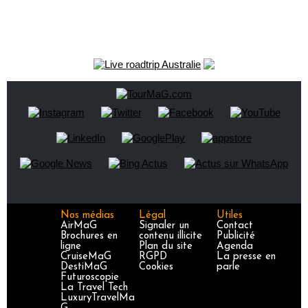
Nos médias
Légal
Utiles
AirMaG
Signaler un
Contact
Brochures en
contenu illicite
Publicité
ligne
Plan du site
Agenda
CruiseMaG
RGPD
La presse en
DestiMaG
Cookies
parle
Futuroscopie
La Travel Tech
LuxuryTravelMa