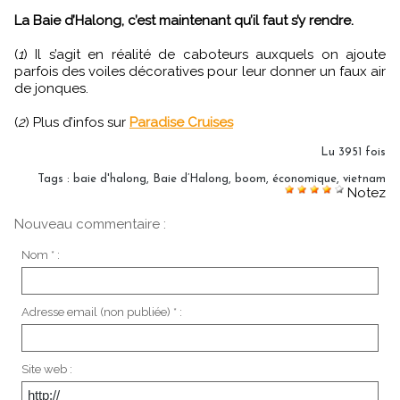
La Baie d’Halong, c’est maintenant qu’il faut s’y rendre.
(
1
) Il s’agit en réalité de caboteurs auxquels on ajoute
parfois des voiles décoratives pour leur donner un faux air
de jonques.
(
2
) Plus d’infos sur
Paradise Cruises
Lu 3951 fois
Tags
:
baie d'halong
,
Baie d’Halong
,
boom
,
économique
,
vietnam
Notez
Nouveau commentaire :
Nom * :
Adresse email (non publiée) * :
Site web :