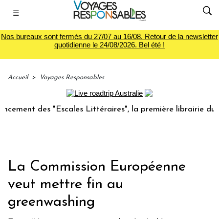
☰
Nos bureaux sont fermés du 27/07 au 16/08. Retour de la newsletter
quotidienne le 24/08/2026. Bel été !
Accueil
>
Voyages Responsables
t des "Escales Littéraires", la première librairie du voyage
La Commission Européenne
veut mettre fin au
greenwashing