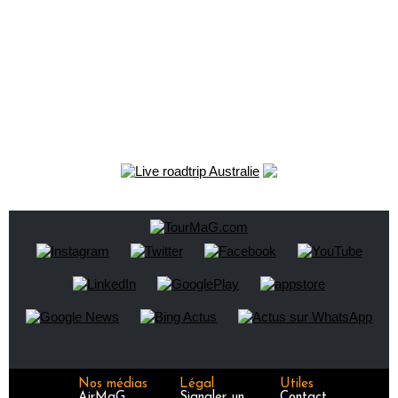
Nos médias
Légal
Utiles
AirMaG
Signaler un
Contact