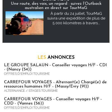
Une route, des voix, un regard : suivez l’Outback
australien en direct sur TourMaG
À partir du 24 juillet, TourMaG
suivra une expédition de plus de
5 000 kilomètres à travers...
LES
ANNONCES
LE GROUPE SALAUN - Conseiller voyages H/F - CDI
- (Nancy (54))
OFFRES D'EMPLOI TOURISME
CARREFOUR VOYAGES - Alternant(e) Chargé(e) de
ressources humaines H/F - (Massy/Evry (91))
ALTERNANCE / STAGES TOURISME
CARREFOUR VOYAGES - Conseiller voyages H/F -
CDD - (Vannes (56))
OFFRES D'EMPLOI TOURISME