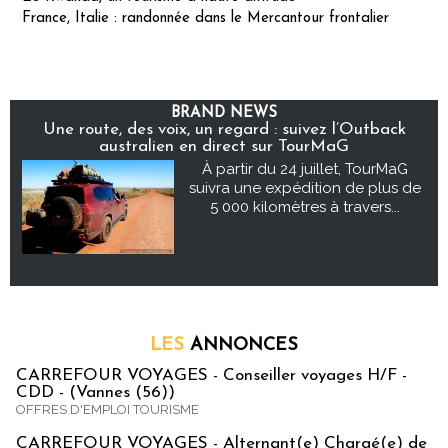
France, Italie : randonnée dans le Mercantour frontalier
BRAND NEWS
Une route, des voix, un regard : suivez l’Outback
australien en direct sur TourMaG
À partir du 24 juillet, TourMaG
suivra une expédition de plus de
5 000 kilomètres à travers...
LES
ANNONCES
CARREFOUR VOYAGES - Conseiller voyages H/F -
CDD - (Vannes (56))
OFFRES D'EMPLOI TOURISME
CARREFOUR VOYAGES - Alternant(e) Chargé(e) de