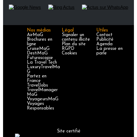
Nos médias
Légal
Utiles
AirMaG
Signaler un
Contact
Brochures en
contenu illicite
Publicité
ligne
Plan du site
Agenda
CruiseMaG
RGPD
La presse en
DestiMaG
Cookies
parle
Futuroscopie
La Travel Tech
LuxuryTravelMa
G
Partez en
France
TravelJobs
TravelManager
MaG
VoyageursMaG
Voyages
Responsables
Site certifié