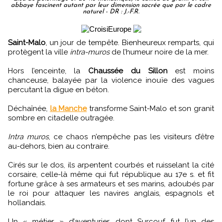
abbaye fascinent autant par leur dimension sacrée que par le cadre
naturel - DR : J.-F.R.
Saint-Malo
, un jour de tempête. Bienheureux remparts, qui
protègent la ville
intra-muros
de l’humeur noire de la mer.
Hors l’enceinte, la
Chaussée du Sillon
est moins
chanceuse, balayée par la violence inouïe des vagues
percutant la digue en béton.
Déchaînée,
la Manche
transforme Saint-Malo et son granit
sombre en citadelle outragée.
Intra muros
, ce chaos n’empêche pas les visiteurs d’être
au-dehors, bien au contraire.
Cirés sur le dos, ils arpentent courbés et ruisselant la cité
corsaire, celle-là même qui fut république au 17e s. et fit
fortune grâce à ses armateurs et ses marins, adoubés par
le roi pour attaquer les navires anglais, espagnols et
hollandais.
Un « métier » d’aventurier, dont Surcouf fut l’un des