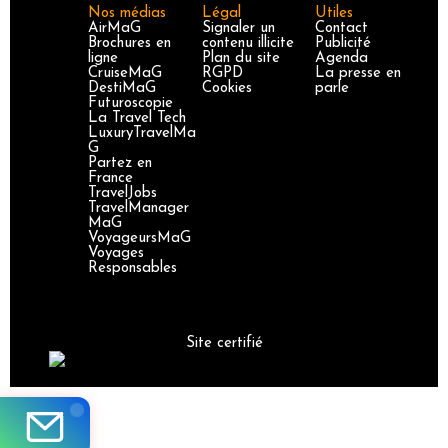
Nos médias
Légal
Utiles
AirMaG
Signaler un
Contact
Brochures en
contenu illicite
Publicité
ligne
Plan du site
Agenda
CruiseMaG
RGPD
La presse en
DestiMaG
Cookies
parle
Futuroscopie
La Travel Tech
LuxuryTravelMa
G
Partez en
France
TravelJobs
TravelManager
MaG
VoyageursMaG
Voyages
Responsables
Site certifié