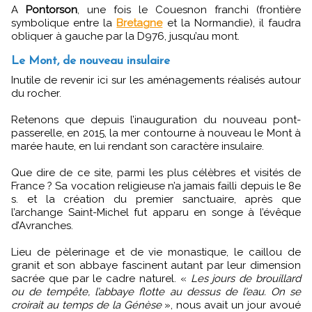
A
Pontorson
, une fois le Couesnon franchi (frontière
symbolique entre la
Bretagne
et la Normandie), il faudra
obliquer à gauche par la D976, jusqu’au mont.
Le Mont, de nouveau insulaire
Inutile de revenir ici sur les aménagements réalisés autour
du rocher.
Retenons que depuis l’inauguration du nouveau pont-
passerelle, en 2015, la mer contourne à nouveau le Mont à
marée haute, en lui rendant son caractère insulaire.
Que dire de ce site, parmi les plus célèbres et visités de
France ? Sa vocation religieuse n’a jamais failli depuis le 8e
s. et la création du premier sanctuaire, après que
l’archange Saint-Michel fut apparu en songe à l’évêque
d’Avranches.
Lieu de pèlerinage et de vie monastique, le caillou de
granit et son abbaye fascinent autant par leur dimension
sacrée que par le cadre naturel. «
Les jours de brouillard
ou de tempête, l’abbaye flotte au dessus de l’eau. On se
croirait au temps de la Génèse
», nous avait un jour avoué