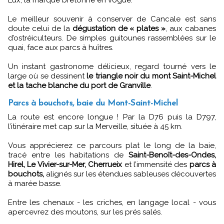
Lux, la marque bretonne en vogue.
Le meilleur souvenir à conserver de Cancale est sans
doute celui de la
dégustation de « plates »
, aux cabanes
d’ostréiculteurs. De simples guitounes rassemblées sur le
quai, face aux parcs à huîtres.
Un instant gastronome délicieux, regard tourné vers le
large où se dessinent
le triangle noir du mont Saint-Michel
et la tache blanche du port de Granville
.
Parcs à bouchots, baie du Mont-Saint-Michel
La route est encore longue ! Par la D76 puis la D797,
l’itinéraire met cap sur la Merveille, située à 45 km.
Vous apprécierez ce parcours plat le long de la baie,
tracé entre les habitations de
Saint-Benoît-des-Ondes,
Hirel, Le Vivier-sur-Mer, Cherrueix
et l’immensité des
parcs à
bouchots,
alignés sur les étendues sableuses découvertes
à marée basse.
Entre les chenaux - les criches, en langage local - vous
apercevrez des moutons, sur les prés salés.