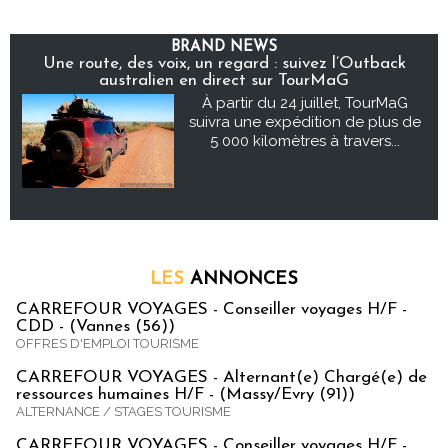
BRAND NEWS
Une route, des voix, un regard : suivez l’Outback
australien en direct sur TourMaG
À partir du 24 juillet, TourMaG
suivra une expédition de plus de
5 000 kilomètres à travers...
LES
ANNONCES
CARREFOUR VOYAGES - Conseiller voyages H/F -
CDD - (Vannes (56))
OFFRES D'EMPLOI TOURISME
CARREFOUR VOYAGES - Alternant(e) Chargé(e) de
ressources humaines H/F - (Massy/Evry (91))
ALTERNANCE / STAGES TOURISME
CARREFOUR VOYAGES - Conseiller voyages H/F -