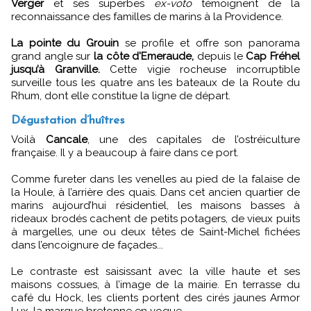
Verger
et ses superbes
ex-voto
témoignent de la
reconnaissance des familles de marins à la Providence.
La pointe du Grouin
se profile et offre son panorama
grand angle sur
la côte d'Emeraude,
depuis le
Cap Fréhel
jusqu’à Granville.
Cette vigie rocheuse incorruptible
surveille tous les quatre ans les bateaux de la Route du
Rhum, dont elle constitue la ligne de départ.
Dégustation d’huîtres
Voilà
Cancale
, une des capitales de l’ostréiculture
française. Il y a beaucoup à faire dans ce port.
Comme fureter dans les venelles au pied de la falaise de
la Houle, à l’arrière des quais. Dans cet ancien quartier de
marins aujourd’hui résidentiel, les maisons basses à
rideaux brodés cachent de petits potagers, de vieux puits
à margelles, une ou deux têtes de Saint-Michel fichées
dans l’encoignure de façades...
Le contraste est saisissant avec la ville haute et ses
maisons cossues, à l’image de la mairie. En terrasse du
café du Hock, les clients portent des cirés jaunes Armor