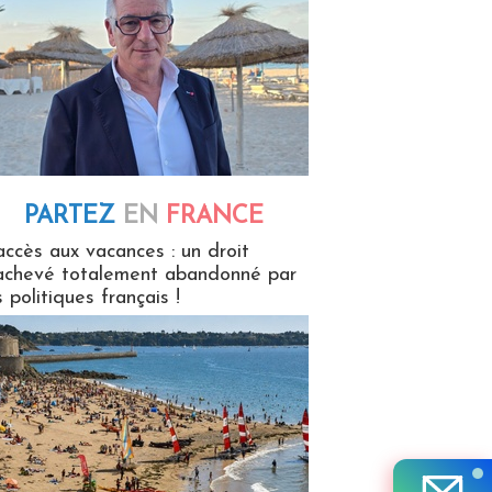
PARTEZ
EN
FRANCE
 en France
accès aux vacances : un droit
achevé totalement abandonné par
s politiques français !