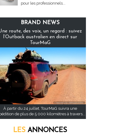
pour les professionnels...
BRAND NEWS
Une route, des voix, un regard : suivez
l’Outback australien en direct sur
TourMaG
À partir du 24 juillet, TourMaG suivra une
pédition de plus de 5 000 kilomètres à travers...
LES
ANNONCES