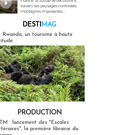
France, la Suisse se découvre à
travers ses paysages contrastés,
montagnes imposantes,...
DESTI
MAG
MAG
 Rwanda, un tourisme à haute
titude
PRODUCTION
ion
TM : lancement des "Escales
ttéraires", la première librairie du