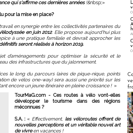
ance qui s'affirme ces dernières années
!&
nbsp;
»
L
v
O
lu pour la mise en place?
A
ravail en synergie entre les collectivités partenaires du
h
 Vélodyssée en juin 2012
. Elle propose aujourd'hui plus
A
opice à une pratique familiale et devrait approcher les
C
initifs seront réalisés à horizon 2019.
v
O
bjet d’aménagements pour optimiser la sécurité et le
iveau des infrastructures que du jalonnement.
Publi-n
es le long du parcours (aires de pique-nique, points
Co
tion de vélos one-way) sera aussi une priorité sur les
ve
nt encore un jeune itinéraire en pleine croissance !
»
fr
TourMaG.com - Ces routes à vélo vont-elles
développer le tourisme dans des régions
méconnues ?
S.A. :
«
Effectivement,
les véloroutes offrent de
nouvelles perceptions et un véritable nouvel art
de vivre
en vacances !