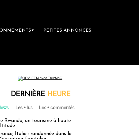
BONNEMENTS
PETITES ANNONCES
▼
mière librairie du voyage
Le groupe Sainte
DERNIÈRE
HEURE
News
Les + lus
Les + commentés
e Rwanda, un tourisme à haute
ltitude
rance, Italie : randonnée dans le
ercantour frontalier