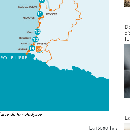
Actus V
De
d’
fo
arte de la vélodysée
Webinai
La
Lu 15080 fois