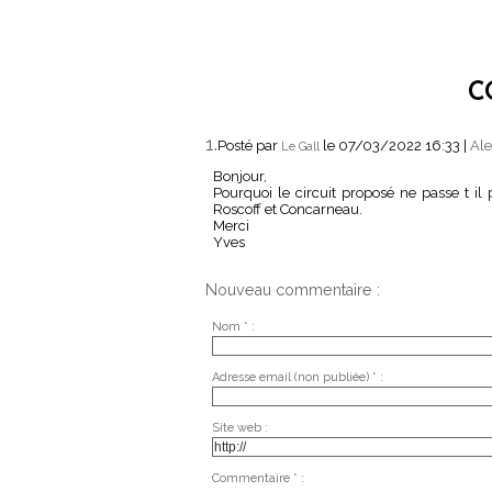
C
1.
Posté par
le 07/03/2022 16:33
|
Ale
Le Gall
Bonjour,
Pourquoi le circuit proposé ne passe t il
Roscoff et Concarneau.
Merci
Yves
Nouveau commentaire :
Nom * :
Adresse email (non publiée) * :
Site web :
Commentaire * :