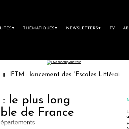
LITÉS
THÉMATIQUES
NEWSLETTERS
TV
A
▼
▼
▼
: lancement des "Escales Littéraires", la pre
: le plus long
lable de France
L
a
 départements
F
M