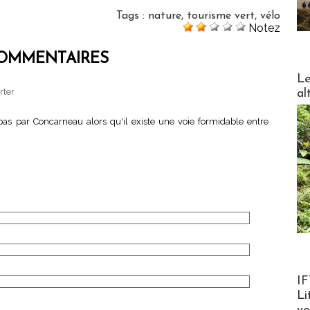
Tags
:
nature
,
tourisme vert
,
vélo
Notez
OMMENTAIRES
DESTI
Le
rter
al
 pas par Concarneau alors qu'il existe une voie formidable entre
Product
IF
Li