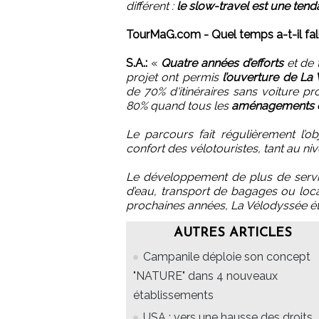
différent :
le slow-travel est une tend
TourMaG.com - Quel temps a-t-il fal
S.A.:
«
Quatre années d’efforts
et de t
projet ont permis
l’ouverture de La
de 70% d'itinéraires sans voiture pr
80% quand tous les
aménagements déf
Le parcours fait régulièrement l’o
confort des vélotouristes, tant au n
Le développement de plus de servic
d’eau, transport de bagages ou loca
prochaines années, La Vélodyssée éta
AUTRES ARTICLES
Campanile déploie son concept
"NATURE" dans 4 nouveaux
établissements
USA : vers une hausse des droits