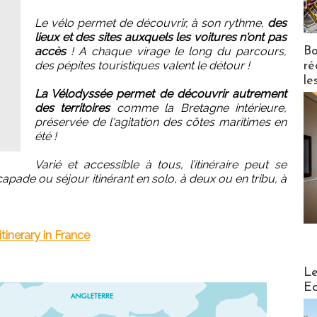
Le vélo permet de découvrir, à son rythme,
des
lieux et des sites auxquels les voitures n'ont pas
Bo
accès
! A chaque virage le long du parcours,
des pépites touristiques valent le détour !
ré
le
La Vélodyssée permet de découvrir autrement
des territoires
comme la Bretagne intérieure,
préservée de l'agitation des côtes maritimes en
été !
Varié et accessible à tous, l’itinéraire peut se
pade ou séjour itinérant en solo, à deux ou en tribu, à
tinerary in France
Distribu
Le
Ed