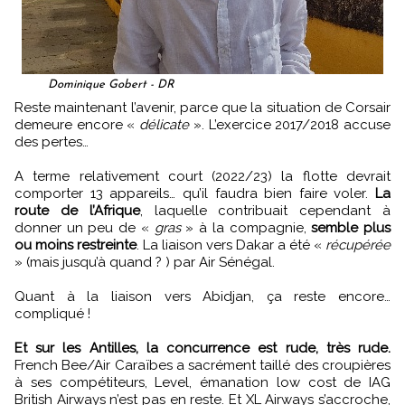
Dominique Gobert - DR
Reste maintenant l’avenir, parce que la situation de Corsair
demeure encore «
délicate
». L’exercice 2017/2018 accuse
des pertes…
A terme relativement court (2022/23) la flotte devrait
comporter 13 appareils… qu’il faudra bien faire voler.
La
route de l’Afrique
, laquelle contribuait cependant à
donner un peu de «
gras
» à la compagnie,
semble plus
ou moins restreinte
. La liaison vers Dakar a été «
récupérée
» (mais jusqu’à quand ? ) par Air Sénégal.
Quant à la liaison vers Abidjan, ça reste encore…
compliqué !
Et sur les Antilles, la concurrence est rude, très rude.
French Bee/Air Caraïbes a sacrément taillé des croupières
à ses compétiteurs, Level, émanation low cost de IAG
British Airways n’est pas en reste. Et XL Airways s’accroche,