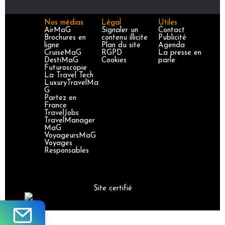
Nos médias
Légal
Utiles
AirMaG
Signaler un
Contact
Brochures en
contenu illicite
Publicité
ligne
Plan du site
Agenda
CruiseMaG
RGPD
La presse en
DestiMaG
Cookies
parle
Futuroscopie
La Travel Tech
LuxuryTravelMa
G
Partez en
France
TravelJobs
TravelManager
MaG
VoyageursMaG
Voyages
Responsables
Site certifié