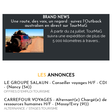
BRAND NEWS
Une route, des voix, un regard : suivez l’Outback
australien en direct sur TourMaG
À partir du 24 juillet, TourMaG
suivra une expédition de plus de
5 000 kilomètres à travers...
LES
ANNONCES
LE GROUPE SALAUN - Conseiller voyages H/F - CDI
- (Nancy (54))
OFFRES D'EMPLOI TOURISME
CARREFOUR VOYAGES - Alternant(e) Chargé(e) de
ressources humaines H/F - (Massy/Evry (91))
ALTERNANCE / STAGES TOURISME