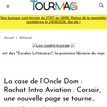
☰
Nos bureaux sont fermés du 27/07 au 16/08. Retour de la newsletter
quotidienne le 24/08/2026. Bel été !
Accueil
>
Editorial
"Escales Littéraires", la première librairie du voyage
L
La case de l’Oncle Dom :
Rachat Intro Aviation : Corsair,
une nouvelle page se tourne…