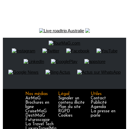
Nos médias
Légal
Utiles
AirMaG
Signaler un
Contact
Brochures en
contenu illicite
Publicité
ligne
Plan du site
Agenda
CruiseMaG
RGPD
La presse en
DestiMaG
Cookies
parle
Futuroscopie
La Travel Tech
LuxuryTravelMa