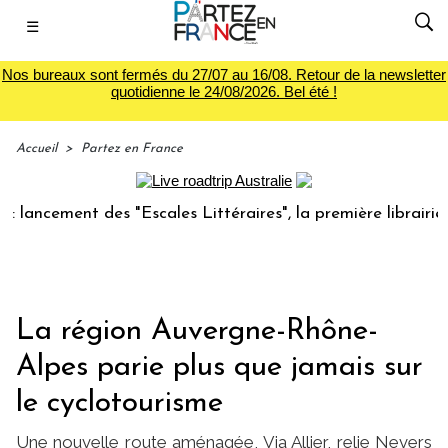
☰
Nos bureaux sont fermés du 27/07 au 16/08. Retour de la newsletter
quotidienne le 24/08/2026. Bel été !
Accueil
>
Partez en France
ncement des "Escales Littéraires", la première librairie du 
La région Auvergne-Rhône-
Alpes parie plus que jamais sur
le cyclotourisme
Une nouvelle route aménagée, Via Allier, relie Nevers