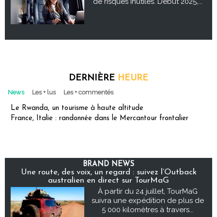
de risques inutiles. Début 2025,...
DERNIÈRE
HEURE
News
Les + lus
Les + commentés
Le Rwanda, un tourisme à haute altitude
France, Italie : randonnée dans le Mercantour frontalier
BRAND NEWS
Une route, des voix, un regard : suivez l’Outback
australien en direct sur TourMaG
À partir du 24 juillet, TourMaG
suivra une expédition de plus de
5 000 kilomètres à travers...