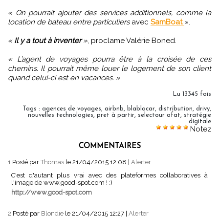
« On pourrait ajouter des services additionnels, comme la
location de bateau entre particuliers
avec
SamBoat
».
«
Il y a tout à inventer
»
, proclame Valérie Boned.
« L’agent de voyages pourra être à la croisée de ces
chemins. Il pourrait même louer le logement de son client
quand celui-ci est en vacances. »
Lu 13345 fois
Tags
:
agences de voyages
,
airbnb
,
blablacar
,
distribution
,
drivy
,
nouvelles technologies
,
pret à partir
,
selectour afat
,
stratégie
digitale
Notez
COMMENTAIRES
1.
Posté par
Thomas
le 21/04/2015 12:08
|
Alerter
C'est d'autant plus vrai avec des plateformes collaboratives à
l'image de www.good-spot.com ! :)
http://www.good-spot.com
2.
Posté par
Blondie
le 21/04/2015 12:27
|
Alerter