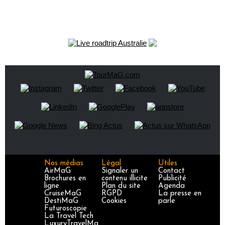
Nos médias
Légal
Utiles
AirMaG
Signaler un
Contact
Brochures en
contenu illicite
Publicité
ligne
Plan du site
Agenda
CruiseMaG
RGPD
La presse en
DestiMaG
Cookies
parle
Futuroscopie
La Travel Tech
LuxuryTravelMa