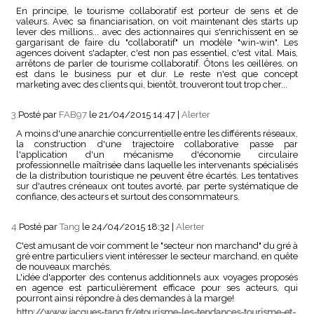
En principe, le tourisme collaboratif est porteur de sens et de
valeurs. Avec sa financiarisation, on voit maintenant des starts up
lever des millions... avec des actionnaires qui s'enrichissent en se
gargarisant de faire du "collaboratif" un modèle "win-win". Les
agences doivent s'adapter, c'est non pas essentiel, c'est vital. Mais,
arrêtons de parler de tourisme collaboratif. Ôtons les œillères, on
est dans le business pur et dur. Le reste n'est que concept
marketing avec des clients qui, bientôt, trouveront tout trop cher...
3.
Posté par
FAB97
le 21/04/2015 14:47
|
Alerter
A moins d'une anarchie concurrentielle entre les différents réseaux,
la construction d'une trajectoire collaborative passe par
l'application d'un mécanisme d'économie circulaire
professionnelle maîtrisée dans laquelle les intervenants spécialisés
de la distribution touristique ne peuvent être écartés. Les tentatives
sur d'autres créneaux ont toutes avorté, par perte systématique de
confiance, des acteurs et surtout des consommateurs.
4.
Posté par
Tang
le 24/04/2015 18:32
|
Alerter
C'est amusant de voir comment le "secteur non marchand" du gré à
gré entre particuliers vient intéresser le secteur marchand, en quête
de nouveaux marchés.
L'idée d'apporter des contenus additionnels aux voyages proposés
en agence est particulièrement efficace pour ses acteurs, qui
pourront ainsi répondre à des demandes à la marge!
http://www.jacques-tang.fr/etourisme-les-tendances-tourisme-et-