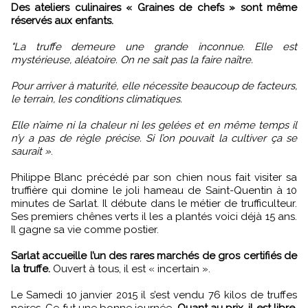
Des ateliers culinaires « Graines de chefs » sont même
réservés aux enfants.
"La truffe demeure une grande inconnue. Elle est
mystérieuse, aléatoire. On ne sait pas la faire naître.
Pour arriver à maturité, elle nécessite beaucoup de facteurs,
le terrain, les conditions climatiques.
Elle n’aime ni la chaleur ni les gelées et en même temps il
n’y a pas de règle précise. Si l’on pouvait la cultiver ça se
saurait »
.
Philippe Blanc précédé par son chien nous fait visiter sa
truffière qui domine le joli hameau de Saint-Quentin à 10
minutes de Sarlat. Il débute dans le métier de trufficulteur.
Ses premiers chênes verts il les a plantés voici déjà 15 ans.
Il gagne sa vie comme postier.
Sarlat accueille l’un des rares marchés de gros certifiés de
la truffe.
Ouvert à tous, il est « incertain ».
Le Samedi 10 janvier 2015 il s’est vendu 76 kilos de truffes
noires. Ce fut une bonne journée.
Quant au prix, il est libre,