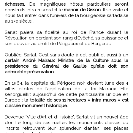
richesses.
De magnifiques hôtels particuliers seront
construits intra-muros tel le
manoir de Gisson
. Il se visite et
nous fait entrer dans l’univers de la bourgeoisie sarladaise
au 17e siècle. .
Sarlat paiera sa fidélité au roi de France durant la
Révolution en perdant son rang d’Evêché, sa puissance et
son pouvoir au profit de Périgueux et de Bergerac.
Oubliée, Sarlat. C’est sans doute à cet oubli et aussi à un
certain André Malraux Ministre de la Culture sous la
présidence du Général de Gaulle qu’elle doit son
admirable préservation.
En 1964, la capitale du Périgord noir devient l’une des 4
villes pilotes de l’application de la loi Malraux. Elle
s’enorgueillit aujourd’hui de cette particularité unique en
Europe :
la totalité de ses 11 hectares « intra-muros » est
classée monument historique.
Devenue "Ville d’Art et d’Histoire", Sarlat vit un nouvel âge
d’or. Le long de ses ruelles les monuments classés ou
inscrits retrouvent leur splendeur d’antan, ses places