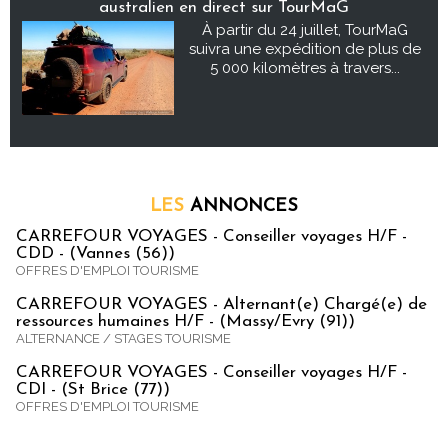
australien en direct sur TourMaG
À partir du 24 juillet, TourMaG
suivra une expédition de plus de
5 000 kilomètres à travers...
LES
ANNONCES
CARREFOUR VOYAGES - Conseiller voyages H/F -
CDD - (Vannes (56))
OFFRES D'EMPLOI TOURISME
CARREFOUR VOYAGES - Alternant(e) Chargé(e) de
ressources humaines H/F - (Massy/Evry (91))
ALTERNANCE / STAGES TOURISME
CARREFOUR VOYAGES - Conseiller voyages H/F -
CDI - (St Brice (77))
OFFRES D'EMPLOI TOURISME