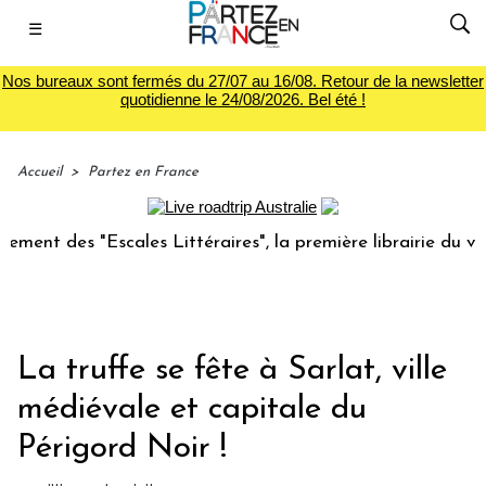
☰
Nos bureaux sont fermés du 27/07 au 16/08. Retour de la newsletter
quotidienne le 24/08/2026. Bel été !
Accueil
>
Partez en France
 "Escales Littéraires", la première librairie du voyage
L
La truffe se fête à Sarlat, ville
médiévale et capitale du
Périgord Noir !