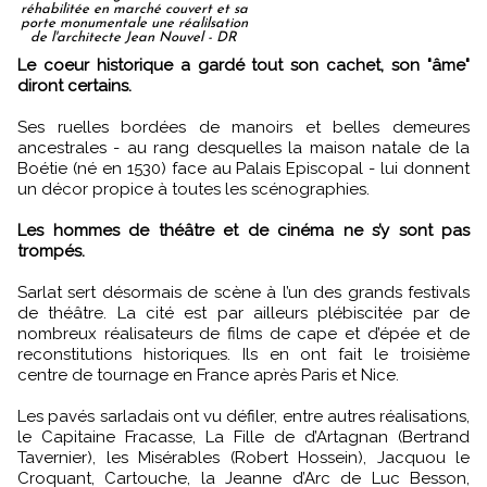
réhabilitée en marché couvert et sa
porte monumentale une réalilsation
de l'architecte Jean Nouvel - DR
Le coeur historique a gardé tout son cachet, son "âme"
diront certains.
Ses ruelles bordées de manoirs et belles demeures
ancestrales - au rang desquelles la maison natale de la
Boétie (né en 1530) face au Palais Episcopal - lui donnent
un décor propice à toutes les scénographies.
Les hommes de théâtre et de cinéma ne s’y sont pas
trompés.
Sarlat sert désormais de scène à l’un des grands festivals
de théâtre. La cité est par ailleurs plébiscitée par de
nombreux réalisateurs de films de cape et d’épée et de
reconstitutions historiques. Ils en ont fait le troisième
centre de tournage en France après Paris et Nice.
Les pavés sarladais ont vu défiler, entre autres réalisations,
le Capitaine Fracasse, La Fille de d’Artagnan (Bertrand
Tavernier), les Misérables (Robert Hossein), Jacquou le
Croquant, Cartouche, la Jeanne d’Arc de Luc Besson,