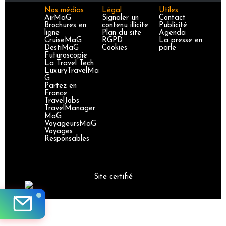
Nos médias
Légal
Utiles
AirMaG
Signaler un
Contact
Brochures en
contenu illicite
Publicité
ligne
Plan du site
Agenda
CruiseMaG
RGPD
La presse en
DestiMaG
Cookies
parle
Futuroscopie
La Travel Tech
LuxuryTravelMa
G
Partez en
France
TravelJobs
TravelManager
MaG
VoyageursMaG
Voyages
Responsables
Site certifié