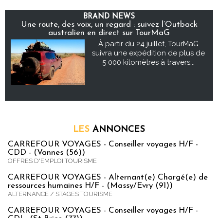
BRAND NEWS
Une route, des voix, un regard : suivez l’Outback
australien en direct sur TourMaG
À partir du 24 juillet, TourMaG
suivra une expédition de plus de
5 000 kilomètres à travers...
LES
ANNONCES
CARREFOUR VOYAGES - Conseiller voyages H/F -
CDD - (Vannes (56))
OFFRES D'EMPLOI TOURISME
CARREFOUR VOYAGES - Alternant(e) Chargé(e) de
ressources humaines H/F - (Massy/Evry (91))
ALTERNANCE / STAGES TOURISME
CARREFOUR VOYAGES - Conseiller voyages H/F -