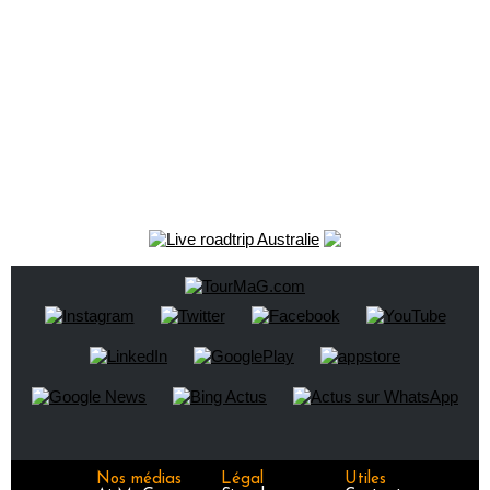
Nos médias
Légal
Utiles