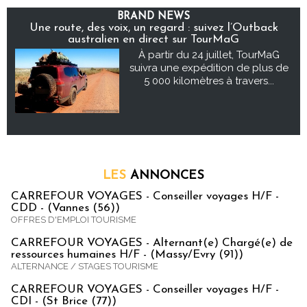
BRAND NEWS
Une route, des voix, un regard : suivez l’Outback
australien en direct sur TourMaG
À partir du 24 juillet, TourMaG
suivra une expédition de plus de
5 000 kilomètres à travers...
LES
ANNONCES
CARREFOUR VOYAGES - Conseiller voyages H/F -
CDD - (Vannes (56))
OFFRES D'EMPLOI TOURISME
CARREFOUR VOYAGES - Alternant(e) Chargé(e) de
ressources humaines H/F - (Massy/Evry (91))
ALTERNANCE / STAGES TOURISME
CARREFOUR VOYAGES - Conseiller voyages H/F -
CDI - (St Brice (77))