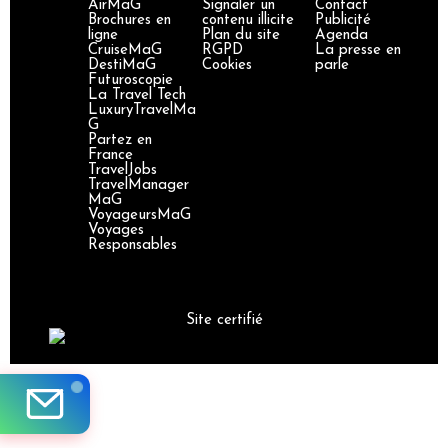
AirMaG
Signaler un
Contact
Brochures en
contenu illicite
Publicité
ligne
Plan du site
Agenda
CruiseMaG
RGPD
La presse en
DestiMaG
Cookies
parle
Futuroscopie
La Travel Tech
LuxuryTravelMa
G
Partez en
France
TravelJobs
TravelManager
MaG
VoyageursMaG
Voyages
Responsables
Site certifié