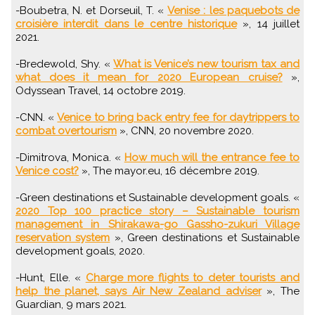
-Boubetra, N. et Dorseuil, T. «
Venise : les paquebots de
croisière interdit dans le centre historique
», 14 juillet
2021.
-Bredewold, Shy. «
What is Venice’s new tourism tax and
what does it mean for 2020 European cruise?
»,
Odyssean Travel, 14 octobre 2019.
-CNN. «
Venice to bring back entry fee for daytrippers to
combat overtourism
», CNN, 20 novembre 2020.
-Dimitrova, Monica. «
How much will the entrance fee to
Venice cost?
», The mayor.eu, 16 décembre 2019.
-Green destinations et Sustainable development goals. «
2020 Top 100 practice story – Sustainable tourism
management in Shirakawa-go Gassho-zukuri Village
reservation system
», Green destinations et Sustainable
development goals, 2020.
-Hunt, Elle. «
Charge more flights to deter tourists and
help the planet, says Air New Zealand adviser
», The
Guardian, 9 mars 2021.