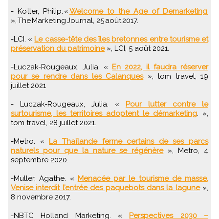
- Kotler, Philip. «
Welcome to the Age of Demarketing
», The Marketing Journal, 25 août 2017.
-LCI. «
Le casse-tête des îles bretonnes entre tourisme et
préservation du patrimoine
», LCI, 5 août 2021.
-Luczak-Rougeaux, Julia. «
En 2022, il faudra réserver
pour se rendre dans les Calanques
», tom travel, 19
juillet 2021
- Luczak-Rougeaux, Julia. «
Pour lutter contre le
surtourisme, les territoires adoptent le démarketing
. »,
tom travel, 28 juillet 2021.
-Metro. «
La Thaïlande ferme certains de ses parcs
naturels pour que la nature se régénère
», Metro, 4
septembre 2020.
-Muller, Agathe. «
Menacée par le tourisme de masse,
Venise interdit l’entrée des paquebots dans la lagune
»,
8 novembre 2017.
-NBTC Holland Marketing. «
Perspectives 2030 –