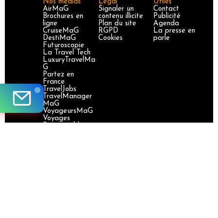
Nos médias
Légal
Utiles
AirMaG
Signaler un
Contact
Brochures en
contenu illicite
Publicité
ligne
Plan du site
Agenda
CruiseMaG
RGPD
La presse en
DestiMaG
Cookies
parle
Futuroscopie
La Travel Tech
LuxuryTravelMa
G
Partez en
France
TravelJobs
TravelManager
MaG
VoyageursMaG
Voyages
Responsables
Site certifié