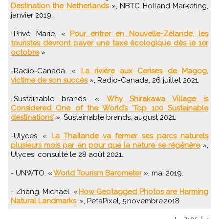
Destination the Netherlands
», NBTC Holland Marketing,
janvier 2019.
-Privé, Marie. «
Pour entrer en Nouvelle-Zélande, les
touristes devront payer une taxe écologique dès le 1er
octobre
»
-Radio-Canada. «
La rivière aux Cerises de Magog,
victime de son succès
», Radio-Canada, 26 juillet 2021.
-Sustainable brands. «
Why Shirakawa Village is
Considered One of the World’s ‘Top 100 Sustainable
destinations’
», Sustainable brands, august 2021.
-Ulyces. «
La Thaïlande va fermer ses parcs naturels
plusieurs mois par an pour que la nature se régénère
»,
Ulyces, consulté le 28 août 2021.
- UNWTO. «
World Tourism Barometer
», mai 2019.
- Zhang, Michael. «
How Geotagged Photos are Harming
Natural Landmarks
», PetaPixel, 5 novembre 2018.