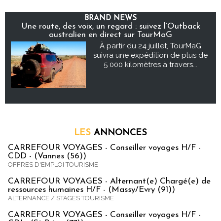
BRAND NEWS
Une route, des voix, un regard : suivez l’Outback
australien en direct sur TourMaG
À partir du 24 juillet, TourMaG
suivra une expédition de plus de
5 000 kilomètres à travers...
LES
ANNONCES
CARREFOUR VOYAGES - Conseiller voyages H/F -
CDD - (Vannes (56))
OFFRES D'EMPLOI TOURISME
CARREFOUR VOYAGES - Alternant(e) Chargé(e) de
ressources humaines H/F - (Massy/Evry (91))
ALTERNANCE / STAGES TOURISME
CARREFOUR VOYAGES - Conseiller voyages H/F -