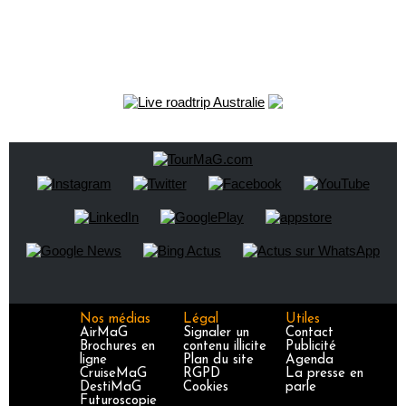
Nos médias
Légal
Utiles
AirMaG
Signaler un
Contact
Brochures en
contenu illicite
Publicité
ligne
Plan du site
Agenda
CruiseMaG
RGPD
La presse en
DestiMaG
Cookies
parle
Futuroscopie