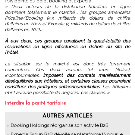
Puis pointe du doigt Booking et Expedia :
« Deux acteurs de la distribution hôtelière en ligne
dominent totalement le marché : les groupes américains
Priceline/Booking (5,3 milliards de dollars de chiffre
d’affaires en 2012) et Expedia (4 milliards de dollars de chiffre
d’affaires en 2012).
À eux deux, ces groupes canalisent la quasi-totalité des
réservations en ligne effectuées en dehors du site de
l’hôtel.
La situation sur le marché est donc très fortement
concentrée. Ces deux acteurs (et leurs filiales),
incontournables,
imposent des contrats manifestement
déséquilibrés aux hôteliers, et certaines clauses pourraient
constituer des pratiques anticoncurrentielles
. Les hôteliers
n’ont aucune possibilité de négocier ces clauses. »
Interdire la parité tarifaire
AUTRES ARTICLES
Booking Holdings réorganise son activité B2B
Expedia Group B2B dévoile sa plateforme IA pour le