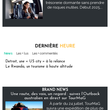
trésorerie dormante sans prendre
de risques inutiles. Début 2025,...
DERNIÈRE
HEURE
News
Les + lus
Les + commentés
Detroit, une « US city » à la relance
Le Rwanda, un tourisme à haute altitude
BRAND NEWS
Une route, des voix, un regard : suivez l’Outback
australien en direct sur TourMaG
À partir du 24 juillet, TourMaG
suivra une expédition de plus de