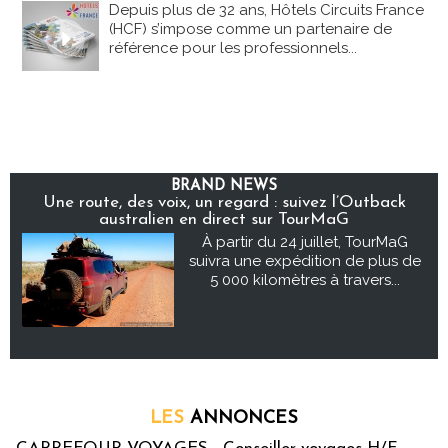
Depuis plus de 32 ans, Hôtels Circuits France
(HCF) s’impose comme un partenaire de
référence pour les professionnels...
BRAND NEWS
Une route, des voix, un regard : suivez l’Outback
australien en direct sur TourMaG
À partir du 24 juillet, TourMaG
suivra une expédition de plus de
5 000 kilomètres à travers...
LES
ANNONCES