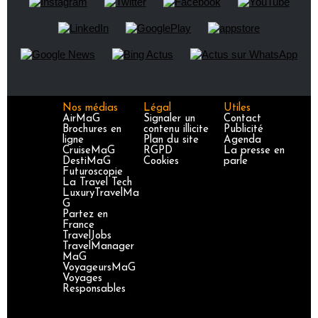
Nos médias
Légal
Utiles
AirMaG
Signaler un
Contact
Brochures en
contenu illicite
Publicité
ligne
Plan du site
Agenda
CruiseMaG
RGPD
La presse en
DestiMaG
Cookies
parle
Futuroscopie
La Travel Tech
LuxuryTravelMa
G
Partez en
France
TravelJobs
TravelManager
MaG
VoyageursMaG
Voyages
Responsables