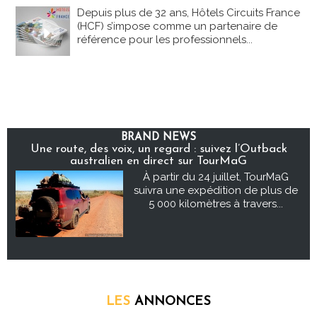
Depuis plus de 32 ans, Hôtels Circuits France
(HCF) s’impose comme un partenaire de
référence pour les professionnels...
BRAND NEWS
Une route, des voix, un regard : suivez l’Outback
australien en direct sur TourMaG
À partir du 24 juillet, TourMaG
suivra une expédition de plus de
5 000 kilomètres à travers...
LES
ANNONCES