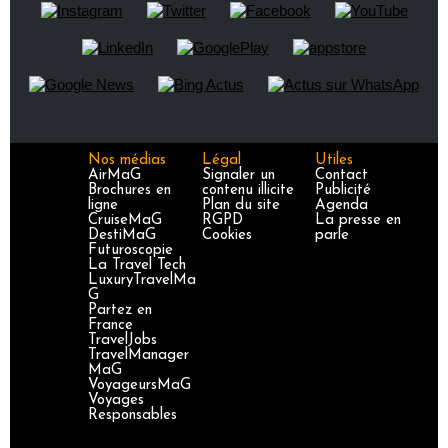
Nos médias
Légal
Utiles
AirMaG
Signaler un
Contact
Brochures en
contenu illicite
Publicité
ligne
Plan du site
Agenda
CruiseMaG
RGPD
La presse en
DestiMaG
Cookies
parle
Futuroscopie
La Travel Tech
LuxuryTravelMa
G
Partez en
France
TravelJobs
TravelManager
MaG
VoyageursMaG
Voyages
Responsables