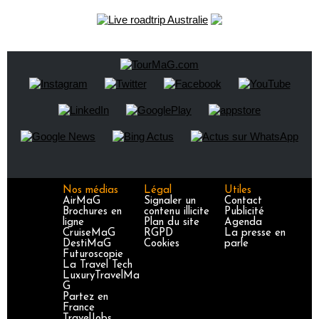
Nos médias
Légal
Utiles
AirMaG
Signaler un
Contact
Brochures en
contenu illicite
Publicité
ligne
Plan du site
Agenda
CruiseMaG
RGPD
La presse en
DestiMaG
Cookies
parle
Futuroscopie
La Travel Tech
LuxuryTravelMa
G
Partez en
France
TravelJobs