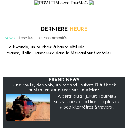
DERNIÈRE
HEURE
News
Les + lus
Les + commentés
Le Rwanda, un tourisme à haute altitude
France, Italie : randonnée dans le Mercantour frontalier
BRAND NEWS
Une route, des voix, un regard : suivez l’Outback
australien en direct sur TourMaG
À partir du 24 juillet, TourMaG
suivra une expédition de plus de
5 000 kilomètres à travers...