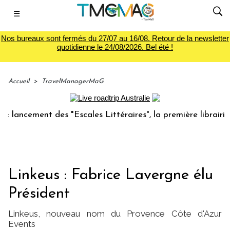
☰
Nos bureaux sont fermés du 27/07 au 16/08. Retour de la newsletter
quotidienne le 24/08/2026. Bel été !
Accueil
>
TravelManagerMaG
cement des "Escales Littéraires", la première librairie du v
Linkeus : Fabrice Lavergne élu
Président
Linkeus, nouveau nom du Provence Côte d'Azur
Events