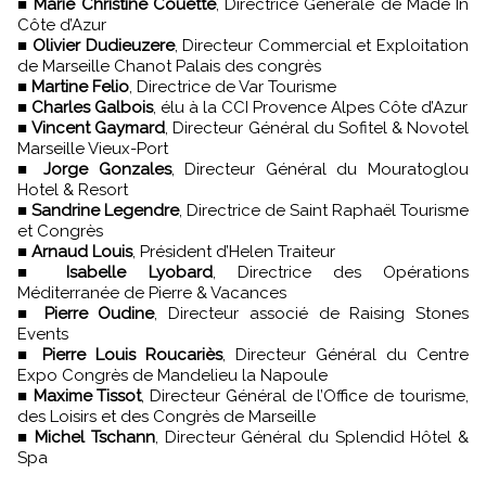
■
Marie Christine Couette
, Directrice Générale de Made In
Côte d’Azur
■
Olivier Dudieuzere
, Directeur Commercial et Exploitation
de Marseille Chanot Palais des congrès
■
Martine Felio
, Directrice de Var Tourisme
■
Charles Galbois
, élu à la CCI Provence Alpes Côte d’Azur
■
Vincent Gaymard
, Directeur Général du Sofitel & Novotel
Marseille Vieux-Port
■
Jorge Gonzales
, Directeur Général du Mouratoglou
Hotel & Resort
■
Sandrine Legendre
, Directrice de Saint Raphaël Tourisme
et Congrès
■
Arnaud Louis
, Président d’Helen Traiteur
■
Isabelle Lyobard
, Directrice des Opérations
Méditerranée de Pierre & Vacances
■
Pierre Oudine
, Directeur associé de Raising Stones
Events
■
Pierre Louis Roucariès
, Directeur Général du Centre
Expo Congrès de Mandelieu la Napoule
■
Maxime Tissot
, Directeur Général de l’Office de tourisme,
des Loisirs et des Congrès de Marseille
■
Michel Tschann
, Directeur Général du Splendid Hôtel &
Spa