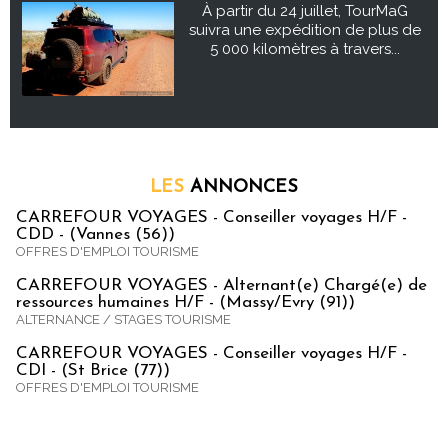
À partir du 24 juillet, TourMaG
suivra une expédition de plus de
5 000 kilomètres à travers...
LES
ANNONCES
CARREFOUR VOYAGES - Conseiller voyages H/F -
CDD - (Vannes (56))
OFFRES D'EMPLOI TOURISME
CARREFOUR VOYAGES - Alternant(e) Chargé(e) de
ressources humaines H/F - (Massy/Evry (91))
ALTERNANCE / STAGES TOURISME
CARREFOUR VOYAGES - Conseiller voyages H/F -
CDI - (St Brice (77))
OFFRES D'EMPLOI TOURISME