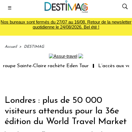
☰
Nos bureaux sont fermés du 27/07 au 16/08. Retour de la newsletter
quotidienne le 24/08/2026. Bel été !
Accueil
>
DESTIMAG
oupe Sainte-Claire rachète Eden Tour
L’accès aux vacan
Londres : plus de 50 000
visiteurs attendus pour la 36e
édition du World Travel Market