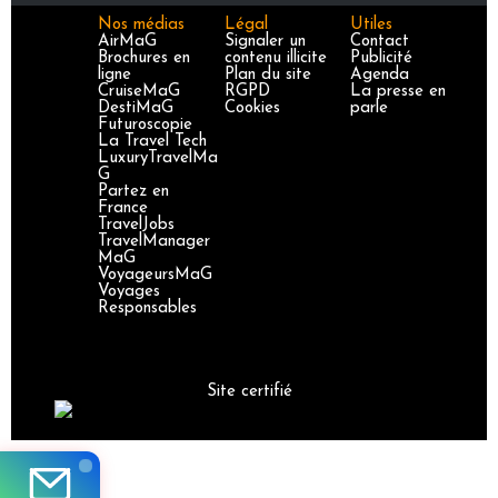
Nos médias
Légal
Utiles
AirMaG
Signaler un
Contact
Brochures en
contenu illicite
Publicité
ligne
Plan du site
Agenda
CruiseMaG
RGPD
La presse en
DestiMaG
Cookies
parle
Futuroscopie
La Travel Tech
LuxuryTravelMa
G
Partez en
France
TravelJobs
TravelManager
MaG
VoyageursMaG
Voyages
Responsables
Site certifié