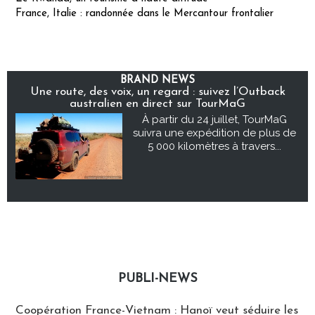
France, Italie : randonnée dans le Mercantour frontalier
BRAND NEWS
Une route, des voix, un regard : suivez l’Outback
australien en direct sur TourMaG
À partir du 24 juillet, TourMaG
suivra une expédition de plus de
5 000 kilomètres à travers...
PUBLI-NEWS
Publi-news
Coopération France-Vietnam : Hanoï veut séduire les