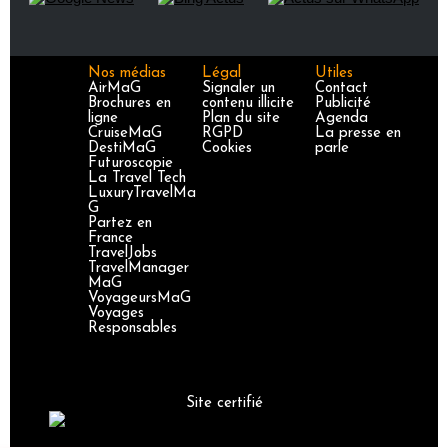
Nos médias
Légal
Utiles
AirMaG
Signaler un
Contact
Brochures en
contenu illicite
Publicité
ligne
Plan du site
Agenda
CruiseMaG
RGPD
La presse en
DestiMaG
Cookies
parle
Futuroscopie
La Travel Tech
LuxuryTravelMa
G
Partez en
France
TravelJobs
TravelManager
MaG
VoyageursMaG
Voyages
Responsables
Site certifié