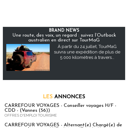
BRAND NEWS
Une route, des voix, un regard : suivez l’Outback
australien en direct sur TourMaG
À partir du 24 juillet, TourMaG
suivra une expédition de plus de
5 000 kilomètres à travers...
LES
ANNONCES
CARREFOUR VOYAGES - Conseiller voyages H/F -
CDD - (Vannes (56))
OFFRES D'EMPLOI TOURISME
CARREFOUR VOYAGES - Alternant(e) Chargé(e) de