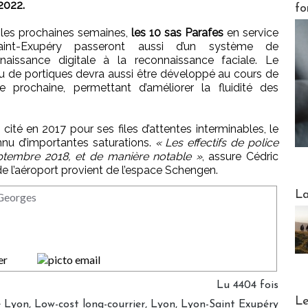
2022.
fo
les prochaines semaines,
les 10 sas Parafes
en service
int-Exupéry passeront aussi d’un système de
naissance digitale à la reconnaissance faciale. Le
u de portiques devra aussi être développé au cours de
ée prochaine, permettant d’améliorer la fluidité des
cité en 2017 pour ses files d’attentes interminables, le
nnu d’importantes saturations.
« Les effectifs de police
ptembre 2018, et de manière notable »
, assure Cédric
de l’aéroport provient de l’espace Schengen.
Webinai
La
 Georges
Lu 4404 fois
DESTI
Le
e Lyon
,
Low-cost long-courrier
,
Lyon
,
Lyon-Saint Exupéry