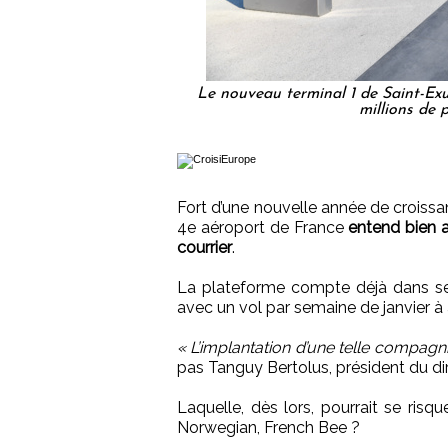
Le nouveau terminal 1 de Saint-Exu
millions de
Fort d’une nouvelle année de croissanc
4e aéroport de France
entend bien a
courrier
.
La plateforme compte déjà dans ses
avec un vol par semaine de janvier à av
« L’implantation d’une telle compagn
pas Tanguy Bertolus, président du dir
Laquelle, dès lors, pourrait se risq
Norwegian, French Bee ?