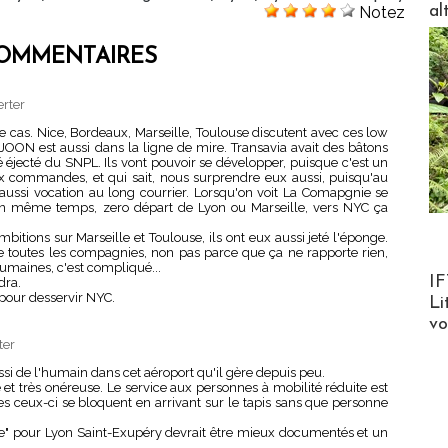
al
Notez
OMMENTAIRES
erter
e cas. Nice, Bordeaux, Marseille, Toulouse discutent avec ces low
JOON est aussi dans la ligne de mire. Transavia avait des bâtons
é éjecté du SNPL. Ils vont pouvoir se développer, puisque c'est un
ux commandes, et qui sait, nous surprendre eux aussi, puisqu'au
t aussi vocation au long courrier. Lorsqu'on voit La Comapgnie se
en même temps, zero départ de Lyon ou Marseille, vers NYC ça
itions sur Marseille et Toulouse, ils ont eux aussi jeté l'éponge.
e toutes les compagnies, non pas parce que ça ne rapporte rien,
humaines, c'est compliqué...
Product
IF
dra.
pour desservir NYC.
Li
v
ter
ssi de l'humain dans cet aéroport qu'il gère depuis peu.
 et très onéreuse. Le service aux personnes à mobilité réduite est
es ceux-ci se bloquent en arrivant sur le tapis sans que personne
trade" pour Lyon Saint-Exupéry devrait être mieux documentés et un