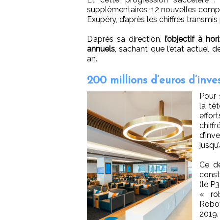
supplémentaires, 12 nouvelles compag
Exupéry, d’après les chiffres transmi
D’après sa direction,
l’objectif à ho
annuels
, sachant que l’état actuel d
an.
200 millions d’euros d’inve
Pour 
la tê
effor
chif
d’inv
jusqu
Ce de
const
(le P
« ro
Robot
2019