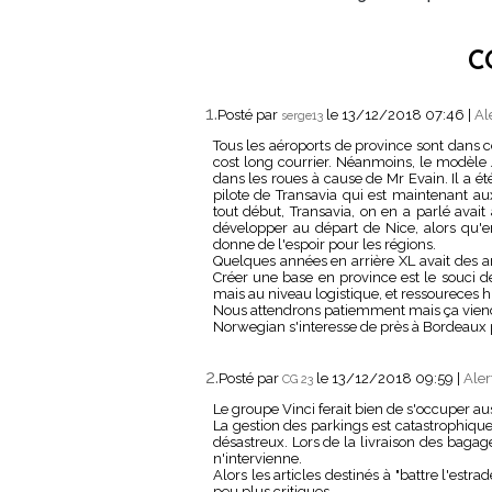
C
1.
Posté par
le 13/12/2018 07:46
|
Al
serge13
Tous les aéroports de province sont dans c
cost long courrier. Néanmoins, le modèle 
dans les roues à cause de Mr Evain. Il a ét
pilote de Transavia qui est maintenant a
tout début, Transavia, on en a parlé avai
développer au départ de Nice, alors qu'
donne de l'espoir pour les régions.
Quelques années en arrière XL avait des amb
Créer une base en province est le souci d
mais au niveau logistique, et ressoureces 
Nous attendrons patiemment mais ça vien
Norwegian s'interesse de près à Bordeaux 
2.
Posté par
le 13/12/2018 09:59
|
Aler
CG 23
Le groupe Vinci ferait bien de s'occuper au
La gestion des parkings est catastrophique
désastreux. Lors de la livraison des bagag
n'intervienne.
Alors les articles destinés à "battre l'es
peu plus critiques.