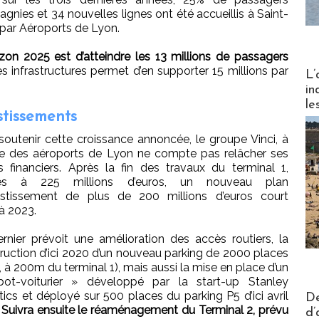
nies et 34 nouvelles lignes ont été accueillis à Saint-
s par Aéroports de Lyon.
rizon 2025 est d’atteindre les 13 millions de passagers
Partez
es infrastructures permet d’en supporter 15 millions par
L’
in
le
stissements
soutenir cette croissance annoncée, le groupe Vinci, à
te des aéroports de Lyon ne compte pas relâcher ses
ts financiers. Après la fin des travaux du terminal 1,
frés à 225 millions d’euros, un nouveau plan
estissement de plus de 200 millions d’euros court
’à 2023.
rnier prévoit une amélioration des accès routiers, la
ruction d’ici 2020 d’un nouveau parking de 2000 places
3, à 200m du terminal 1), mais aussi la mise en place d’un
bot-voiturier » développé par la start-up Stanley
Actus V
ics et déployé sur 500 places du parking P5 d’ici avril
De
.
Suivra ensuite le réaménagement du Terminal 2, prévu
d’