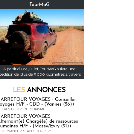
TourMaG
À partir du 24 juillet, TourMaG suivra une
pédition de plus de 5 000 kilomètres à travers...
LES
ANNONCES
ARREFOUR VOYAGES - Conseiller
oyages H/F - CDD - (Vannes (56))
FFRES D'EMPLOI TOURISME
CARREFOUR VOYAGES -
lternant(e) Chargé(e) de ressources
umaines H/F - (Massy/Evry (91))
LTERNANCE / STAGES TOURISME