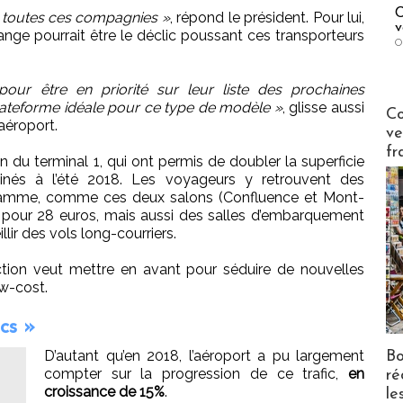
C
toutes ces compagnies »
, répond le président. Pour lui,
v
range pourrait être le déclic poussant ces transporteurs
O
r être en priorité sur leur liste des prochaines
plateforme idéale pour ce type de modèle »
, glisse aussi
Publi-n
Co
’aéroport.
ve
fr
n du terminal 1, qui ont permis de doubler la superficie
minés à l’été 2018. Les voyageurs y retrouvent des
gamme, comme ces deux salons (Confluence et Mont-
té pour 28 euros, mais aussi des salles d’embarquement
lir des vols long-courriers.
ction veut mettre en avant pour séduire de nouvelles
ow-cost.
cs »
D’autant qu’en 2018, l’aéroport a pu largement
Bo
compter sur la progression de ce trafic,
en
ré
croissance de 15%
.
le