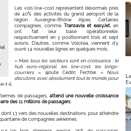
Les vols low-cost représentent désormais près
de 40% des activités du grand aéroport de la
région Auvergne-Rhône Alpes. Certaines
compagnies, comme
Transavia et easyJet
, en
ont fait leur base opérationnelle,
respectivement en y positionnant trois et sept
avions. D’autres, comme Volotea, viennent d'y
éal
ouvrir 14 nouvelles lignes en quelques mois.
« Mais tous les secteurs sont en croissance : le
e
hub euro-régional, les low-cost, les longs-
courriers »
, ajoute Cédric Fechter.
« Nous
Distribu
Le
discutons avec absolument tout le monde pour
Ed
e-t-il.
n termes de passagers,
attend une nouvelle croissance
barre des 11 millions de passagers
.
 dont 13 vers des nouvelles destinations, pour atteindre
inquantaine de compagnies aériennes.
: sur les trois dernières années, 25% de passagers