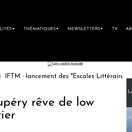
LITÉS
THÉMATIQUES
NEWSLETTERS
TV
A
▼
▼
▼
 lancement des "Escales Littéraires", la premi
L
upéry rêve de low
ier