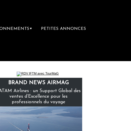
BONNEMENTS
PETITES ANNONCES
▼
ère librairie du voyage
Le groupe Sainte-
BRAND NEWS AIRMAG
ATAM Airlines : un Support Global des
ventes d’Excellence pour les
professionnels du voyage