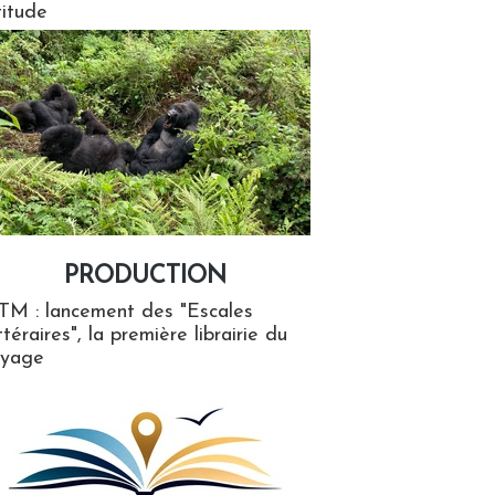
titude
PRODUCTION
ion
TM : lancement des "Escales
ttéraires", la première librairie du
oyage