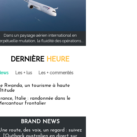
Dans un paysage aérien international en
rpétuelle mutation, la fluidité des opérations...
DERNIÈRE
HEURE
News
Les + lus
Les + commentés
e Rwanda, un tourisme à haute
ltitude
rance, Italie : randonnée dans le
ercantour frontalier
BRAND NEWS
Une route, des voix, un regard : suivez
l’Outback australien en direct sur