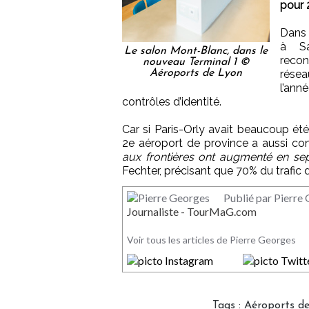
pour 
Dans 
à Sa
Le salon Mont-Blanc, dans le
recon
nouveau Terminal 1 ©
Aéroports de Lyon
résea
l’ann
contrôles d’identité.
Car si Paris-Orly avait beaucoup été 
2e aéroport de province a aussi co
aux frontières ont augmenté en se
Fechter, précisant que 70% du trafic 
Publié par Pierre
Journaliste - TourMaG.com
Voir tous les articles de Pierre Georges
Tags
:
Aéroports d