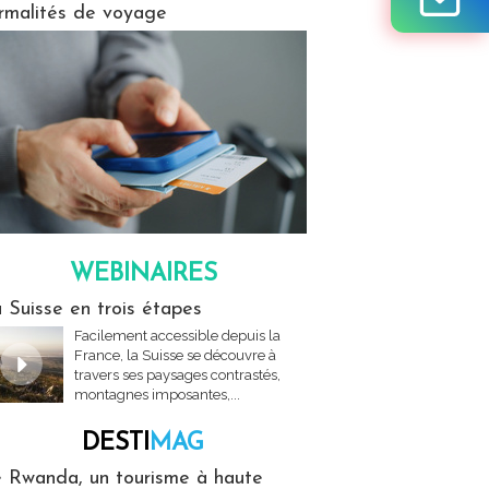
rmalités de voyage
WEBINAIRES
res
 Suisse en trois étapes
Facilement accessible depuis la
France, la Suisse se découvre à
travers ses paysages contrastés,
montagnes imposantes,...
DESTI
MAG
MAG
 Rwanda, un tourisme à haute