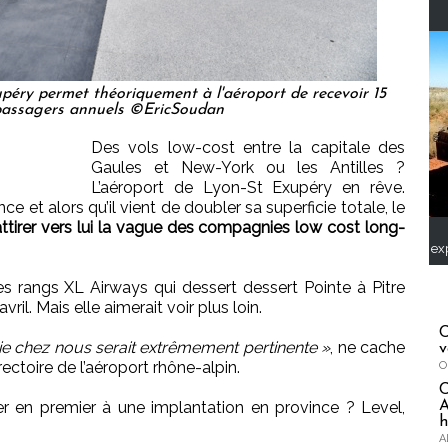
péry permet théoriquement à l'aéroport de recevoir 15
 passagers annuels ©EricSoudan
Des vols low-cost entre la capitale des
Gaules et New-York ou les Antilles ?
L’aéroport de Lyon-St Exupéry en rêve.
e et alors qu’il vient de doubler sa superficie totale, le
ttirer vers lui la vague des compagnies low cost long-
ex
 rangs XL Airways qui dessert dessert Pointe à Pitre
ril. Mais elle aimerait voir plus loin.
C
ie chez nous serait extrêmement pertinente »
, ne cache
v
ectoire de l’aéroport rhône-alpin.
O
A
uer en premier à une implantation en province ? Level,
h
A