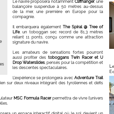
Le navire proposera notamment
Cliffhanger
, une
balançoire suspendue à 50 mètres au-dessus
de la mer, une première en Europe pour la
compagnie.
Il embarquera également
The Spiral @ Tree of
Life
, un toboggan sec record de 81,3 mètres
reliant 11 ponts, conçu comme une attraction
e
signature du navire.
Les amateurs de sensations fortes pourront
aussi profiter des
toboggans Twin Racer et U
Drop Waterslides
, pensés pour la compétition et
res
Distribu
Le
les descentes spectaculaires.
Ed
L’expérience se prolongera avec
Adventure Trail
en sur deux niveaux intégrant des tyroliennes et défis
mulateur
MSC Formula Racer
permettra de vivre l’univers
lles.
osera un espace interactif digital où le sol devient un