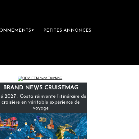
BONNEMENTS
PETITES ANNONCES
▼
emière librairie du voyage
Le groupe Saint
BRAND NEWS CRUISEMAG
é 2027 : Costa réinvente l’itinéraire de
croisière en véritable expérience de
voyage