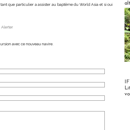
al
 tant que particulier a assister au baptême du World Asia et si oui
|
Alerter
ursion avec ce nouveau navire.
Product
IF
Li
v