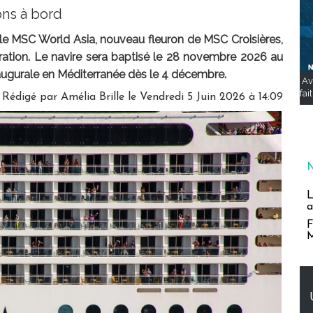
ons à bord
 le MSC World Asia, nouveau fleuron de MSC Croisières,
ration. Le navire sera baptisé le 28 novembre 2026 au
augurale en Méditerranée dès le 4 décembre.
Av
fai
Rédigé par
Amélia Brille
le Vendredi 5 Juin 2026 à 14:09
L
a
F
M