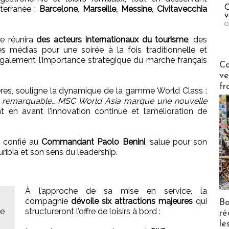
C
terranée :
Barcelone, Marseille, Messine, Civitavecchia
v
O
e réunira
des acteurs internationaux du tourisme
, des
 médias pour une soirée à la fois traditionnelle et
galement l’importance stratégique du marché français
Publi-n
Co
ve
fr
res, souligne la dynamique de la gamme World Class :
s remarquable… MSC World Asia marque une nouvelle
nt en avant l’innovation continue et l’amélioration de
 confié au
Commandant Paolo Benini
, salué pour son
ibia et son sens du leadership.
À l’approche de sa mise en service, la
compagnie
dévoile six attractions majeures
qui
Bo
le
structureront l’offre de loisirs à bord :
ré
le