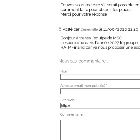
Pouvez vous me dire s'il serait possible en
comment faire pour obtenir les places.
Merci pour votre réponse
6.
Posté par
le 11/06/2026 22:26
Deneuville
Bonjour à toutes l'équipe de MSC.
J'espère que dans l'année 2027 le groupe
RATP Finand Car va nous proposer une exc
Nouveau commentaire :
Nom * :
Adresse email (non publiée) * :
Site web :
Commentaire * :