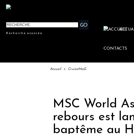
ACTUA
Recherche avancée
CONTACTS
Accueil
>
CruiseMaG
IFTM
MSC World Asi
rebours est la
baptême au H