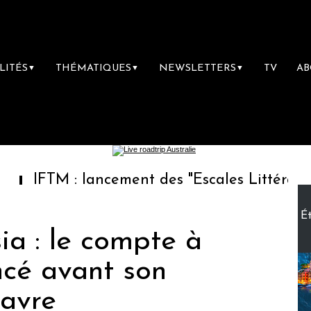
LITÉS
THÉMATIQUES
NEWSLETTERS
TV
A
▼
▼
▼
 : lancement des "Escales Littéraires", la pr
Ét
a : le compte à
ncé avant son
avre