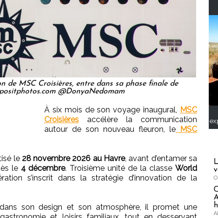
 de MSC Croisières, entre dans sa phase finale de
Depositphotos.com @DonyaNedomam
À six mois de son voyage inaugural,
MSC
Croisières
accélère la communication
ex
autour de son nouveau fleuron, le
MSC
isé le
28 novembre 2026 au Havre
, avant d’entamer sa
L
dès le
4 décembre
. Troisième unité de la classe
World
v
ation s’inscrit dans la stratégie d’innovation de la
O
A
h
ans son design et son atmosphère, il promet une
A
gastronomie et loisirs familiaux, tout en desservant