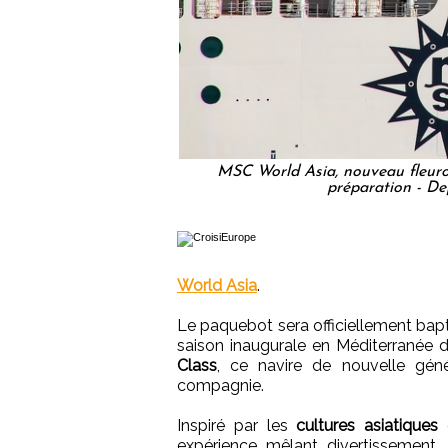
MSC World Asia, nouveau fleuron
préparation - 
World Asia
.
Le paquebot sera officiellement bapt
saison inaugurale en Méditerranée 
Class
, ce navire de nouvelle génér
compagnie.
Inspiré par les
cultures asiatiques
d
expérience mêlant divertissement, 