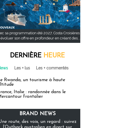
ec sa programmation été 2027, Costa Croisières
t évoluer son offre en profondeur en créant des...
DERNIÈRE
HEURE
News
Les + lus
Les + commentés
e Rwanda, un tourisme à haute
ltitude
rance, Italie : randonnée dans le
ercantour frontalier
BRAND NEWS
Une route, des voix, un regard : suivez
l’Outback australien en direct sur