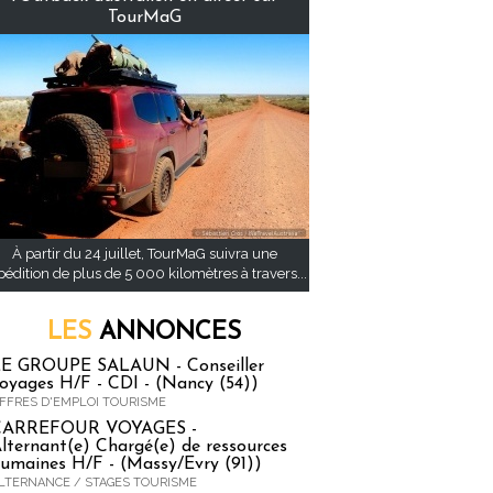
TourMaG
À partir du 24 juillet, TourMaG suivra une
pédition de plus de 5 000 kilomètres à travers...
LES
ANNONCES
E GROUPE SALAUN - Conseiller
oyages H/F - CDI - (Nancy (54))
FFRES D'EMPLOI TOURISME
CARREFOUR VOYAGES -
lternant(e) Chargé(e) de ressources
umaines H/F - (Massy/Evry (91))
LTERNANCE / STAGES TOURISME