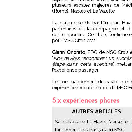
plusieurs escales majeures de Médi
(Rome), Naples et La Valette
.
La cérémonie de baptême au Havr
partenaires de la compagnie et des
contemporaine. Ce choix confirme é
pour MSC Croisières.
Gianni Onorato
, PDG de MSC Croisiè
"
Nos navires rencontrent un succè
étape dans cette aventure
", metta
l’expérience passager.
Le commandement du navire a été
expérience récente à bord du MSC Eur
Six expériences phares
AUTRES ARTICLES
Saint-Nazaire, Le Havre, Marseille : 
lancement très français du MSC