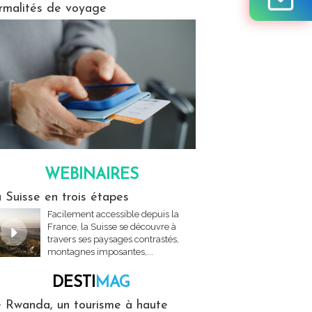
rmalités de voyage
WEBINAIRES
res
 Suisse en trois étapes
Facilement accessible depuis la
France, la Suisse se découvre à
travers ses paysages contrastés,
montagnes imposantes,...
DESTI
MAG
MAG
 Rwanda, un tourisme à haute