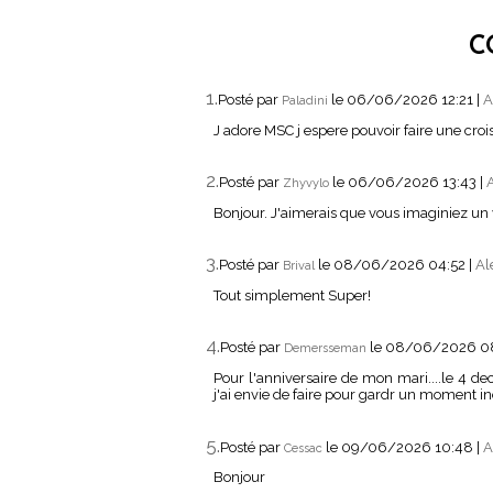
C
1.
Posté par
le 06/06/2026 12:21
|
A
Paladini
J adore MSC j espere pouvoir faire une croi
2.
Posté par
le 06/06/2026 13:43
|
A
Zhyvylo
Bonjour. J'aimerais que vous imaginiez un 
3.
Posté par
le 08/06/2026 04:52
|
Al
Brival
Tout simplement Super!
4.
Posté par
le 08/06/2026 0
Demersseman
Pour l'anniversaire de mon mari....le 4 dece
j'ai envie de faire pour gardr un moment i
5.
Posté par
le 09/06/2026 10:48
|
A
Cessac
Bonjour