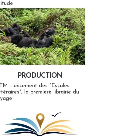
titude
PRODUCTION
ion
TM : lancement des "Escales
ttéraires", la première librairie du
oyage