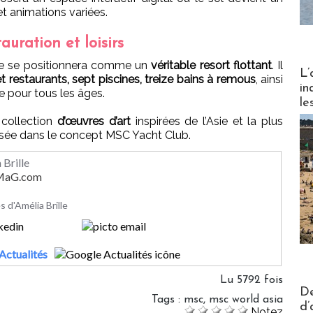
 et animations variées.
auration et loisirs
ire se positionnera comme un
véritable resort flottant
. Il
Partez
L’
t restaurants, sept piscines, treize bains à remous
, ainsi
in
e pour tous les âges.
le
collection
d’œuvres d’art
inspirées de l’Asie et la plus
sée dans le concept MSC Yacht Club.
 Brille
rMaG.com
es d'Amélia Brille
Actualités
Lu 5792 fois
Actus V
De
Tags
:
msc
,
msc world asia
d’
Notez