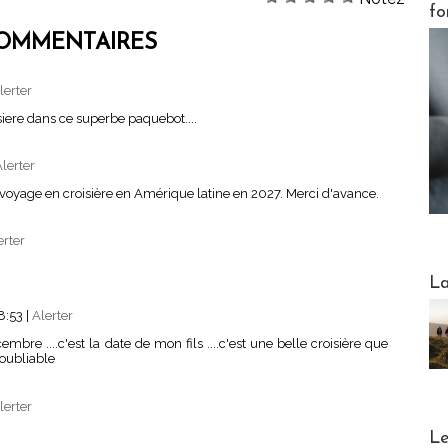
fo
OMMENTAIRES
lerter
siere dans ce superbe paquebot....
lerter
voyage en croisière en Amérique latine en 2027. Merci d'avance.
erter
Webinai
La
8:53
|
Alerter
mbre ....c'est la date de mon fils ....c'est une belle croisière que
noubliable
lerter
DESTI
Le