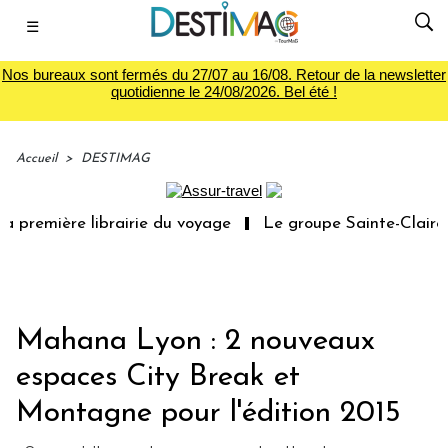
☰
Nos bureaux sont fermés du 27/07 au 16/08. Retour de la newsletter
quotidienne le 24/08/2026. Bel été !
Accueil
>
DESTIMAG
 première librairie du voyage
Le groupe Sainte-Claire r
Mahana Lyon : 2 nouveaux
espaces City Break et
Montagne pour l'édition 2015