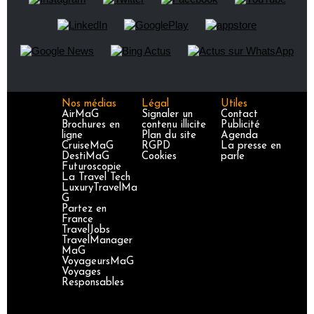
Nos médias
Légal
Utiles
AirMaG
Signaler un
Contact
Brochures en
contenu illicite
Publicité
ligne
Plan du site
Agenda
CruiseMaG
RGPD
La presse en
DestiMaG
Cookies
parle
Futuroscopie
La Travel Tech
LuxuryTravelMa
G
Partez en
France
TravelJobs
TravelManager
MaG
VoyageursMaG
Voyages
Responsables