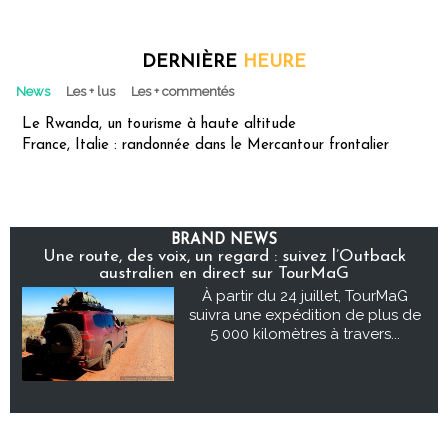
DERNIÈRE
HEURE
News
Les + lus
Les + commentés
Le Rwanda, un tourisme à haute altitude
France, Italie : randonnée dans le Mercantour frontalier
BRAND NEWS
Une route, des voix, un regard : suivez l’Outback
australien en direct sur TourMaG
À partir du 24 juillet, TourMaG
suivra une expédition de plus de
5 000 kilomètres à travers...