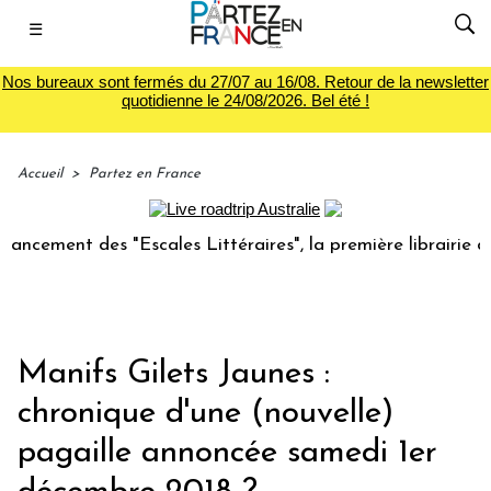
☰
Nos bureaux sont fermés du 27/07 au 16/08. Retour de la newsletter
quotidienne le 24/08/2026. Bel été !
Accueil
>
Partez en France
t des "Escales Littéraires", la première librairie du voyage
Manifs Gilets Jaunes :
chronique d'une (nouvelle)
pagaille annoncée samedi 1er