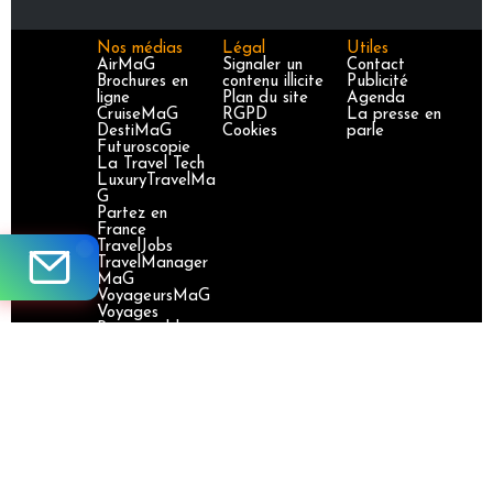
Nos médias
Légal
Utiles
AirMaG
Signaler un
Contact
Brochures en
contenu illicite
Publicité
ligne
Plan du site
Agenda
CruiseMaG
RGPD
La presse en
DestiMaG
Cookies
parle
Futuroscopie
La Travel Tech
LuxuryTravelMa
G
Partez en
France
TravelJobs
TravelManager
MaG
VoyageursMaG
Voyages
Responsables
Site certifié