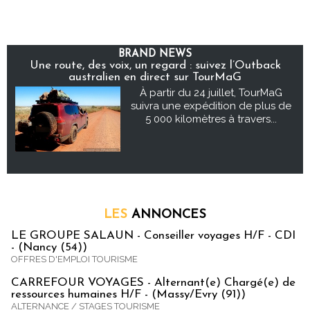
BRAND NEWS
Une route, des voix, un regard : suivez l’Outback
australien en direct sur TourMaG
À partir du 24 juillet, TourMaG
suivra une expédition de plus de
5 000 kilomètres à travers...
LES
ANNONCES
LE GROUPE SALAUN - Conseiller voyages H/F - CDI
- (Nancy (54))
OFFRES D'EMPLOI TOURISME
CARREFOUR VOYAGES - Alternant(e) Chargé(e) de
ressources humaines H/F - (Massy/Evry (91))
ALTERNANCE / STAGES TOURISME