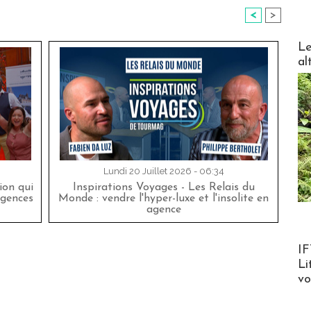
<
>
DESTI
Le
al
Lundi 20 Juillet 2026 - 06:34
on qui
Inspirations Voyages - Les Relais du
agences
Monde : vendre l'hyper-luxe et l'insolite en
agence
Product
IF
Li
v