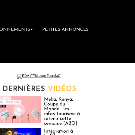
BONNEMENTS
PETITES ANNONCES
▼
oit inachevé totalement abandonné par les po
DERNIÈRES
VIDÉOS
Meliá, Kenya,
Coupe du
Monde… les
infos tourisme à
retenir cette
semaine [ABO]
Intégration à