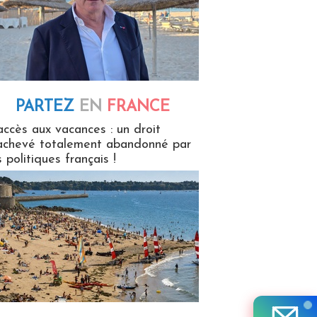
PARTEZ
EN
FRANCE
 en France
accès aux vacances : un droit
achevé totalement abandonné par
s politiques français !