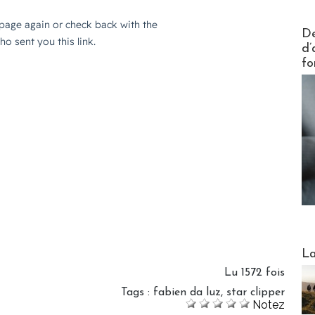
Actus V
De
d’
fo
Webinai
La
Lu 1572 fois
Tags
:
fabien da luz
,
star clipper
Notez