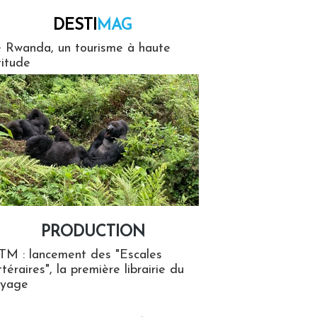
DESTI
MAG
MAG
 Rwanda, un tourisme à haute
titude
PRODUCTION
ion
TM : lancement des "Escales
ttéraires", la première librairie du
oyage