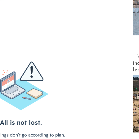
Partez
L’
in
le