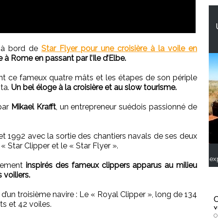
é à bord de
Star Flyer pour une croisière à la voile en
e à Rome en passant par l’Ile d’Elbe.
nt ce fameux quatre mâts et les étapes de son périple
ita.
Un bel éloge à la croisière et au slow tourisme.
par
Mikael Krafft
, un entrepreneur suédois passionné de
et 1992 avec la sortie des chantiers navals de ses deux
 Star Clipper et le « Star Flyer ».
ex
ctement
inspirés des fameux clippers apparus au milieu
voiliers.
’un troisième navire : Le « Royal Clipper », long de 134
C
s et 42 voiles.
v
O