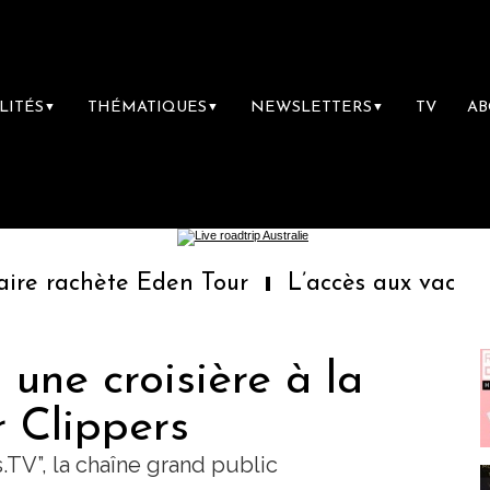
LITÉS
THÉMATIQUES
NEWSLETTERS
TV
A
▼
▼
▼
ète Eden Tour
L’accès aux vacances : un dr
 une croisière à la
r Clippers
.TV”, la chaîne grand public