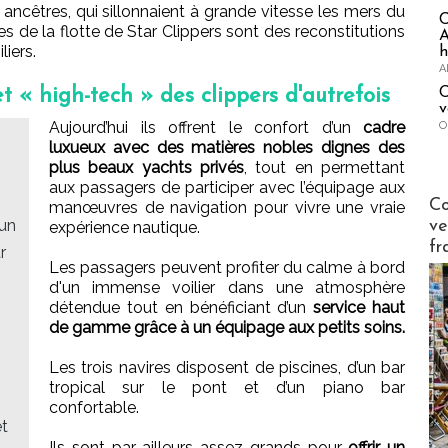
 ancêtres, qui sillonnaient à grande vitesse les mers du
ires de la flotte de Star Clippers sont des reconstitutions
A
iers.
h
A
C
 « high-tech » des clippers d'autrefois
v
Aujourd’hui ils offrent le confort d’un
cadre
O
luxueux avec des matières nobles dignes des
plus beaux yachts privés
, tout en permettant
aux passagers de participer avec l’équipage aux
Publi-n
Co
manœuvres de navigation pour vivre une vraie
 un
ve
expérience nautique.
fr
r
Les passagers peuvent profiter du calme à bord
d'un immense voilier dans une atmosphère
détendue tout en bénéficiant d’un
service haut
de gamme grâce à un équipage aux petits soins.
Les trois navires disposent de piscines, d’un bar
tropical sur le pont et d’un piano bar
confortable.
et
Ils sont par ailleurs assez grands pour
offrir un