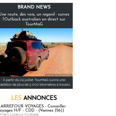
BRAND NEWS
Une route, des voix, un regard : suivez
l’Outback australien en direct sur
TourMaG
À partir du 24 juillet, TourMaG suivra une
pédition de plus de 5 000 kilomètres à travers...
LES
ANNONCES
ARREFOUR VOYAGES - Conseiller
oyages H/F - CDD - (Vannes (56))
FFRES D'EMPLOI TOURISME