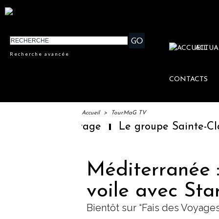
ACTUA
Recherche avancée
CONTACTS
Accueil
>
TourMaG TV
e du voyage
Le groupe Sainte-Claire rach
Méditerranée :
voile avec Sta
Bientôt sur “Fais des Voyages