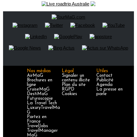
Nos médias
Légal
Utiles
AirMaG
Signaler un
Contact
Brochures en
contenu illicite
Publicité
ligne
Plan du site
Agenda
CruiseMaG
RGPD
La presse en
DestiMaG
Cookies
parle
Futuroscopie
La Travel Tech
LuxuryTravelMa
G
Partez en
France
TravelJobs
TravelManager
MaG