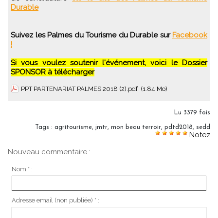
Durable
Suivez les Palmes du Tourisme du Durable sur
Facebook
!
Si vous voulez soutenir l'événement, voici le Dossier
SPONSOR à télécharger
PPT PARTENARIAT PALMES 2018 (2).pdf
(1.84 Mo)
Lu 3379 fois
Tags
:
agritourisme
,
jmtr
,
mon beau terroir
,
pdtd2018
,
sedd
Notez
Nouveau commentaire :
Nom * :
Adresse email (non publiée) * :