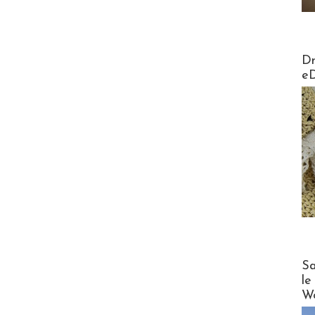
AirMa
Dr
e
Cruise
Sa
le
Wo