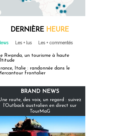
DERNIÈRE
HEURE
News
Les + lus
Les + commentés
e Rwanda, un tourisme à haute
ltitude
rance, Italie : randonnée dans le
ercantour frontalier
BRAND NEWS
Une route, des voix, un regard : suivez
l’Outback australien en direct sur
TourMaG