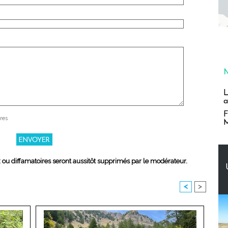
L
a
F
res
M
x ou diffamatoires seront aussitôt supprimés par le modérateur.
<
>