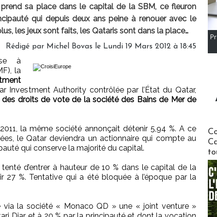
prend sa place dans le capital de la SBM, ce fleuron
cipauté qui depuis deux ans peine à renouer avec le
us, les jeux sont faits, les Qataris sont dans la place…
Pr
Rédigé par Michel Bovas le Lundi 19 Mars 2012 à 18:45
ise à
F), la
stment
r Investment Authority contrôlée par l’État du Qatar,
t des droits de vote de la société des Bains de Mer de
2011, la même société annonçait détenir 5,94 %. A ce
Communi
Co
es, le Qatar deviendra un actionnaire qui compte au
Ca
pauté qui conserve la majorité du capital.
to
 tenté d’entrer à hauteur de 10 % dans le capital de la
 27 %. Tentative qui a été bloquée à l’époque par la
é via la société « Monaco QD » une « joint venture »
ari Diar et à 20 % par la principauté et dont la vocation