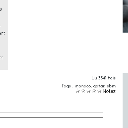
s
r
ent
et
Lu 3341 fois
Tags
:
monaco
,
qatar
,
sbm
Notez