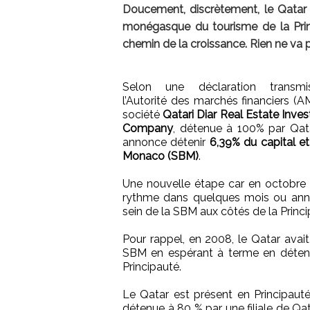
Doucement, discrètement, le Qatar 
monégasque du tourisme de la Prin
chemin de la croissance. Rien ne va pl
Selon une déclaration transm
l’Autorité des marchés financiers (AM
société
Qatari Diar Real Estate Inve
Company
, détenue à 100% par Qata
annonce détenir
6,39% du capital e
Monaco (SBM)
.
Une nouvelle étape car en octobre 
rythme dans quelques mois ou anné
sein de la SBM aux côtés de la Princi
Pour rappel, en 2008, le Qatar avait
SBM en espérant à terme en détenir
Principauté.
Le Qatar est présent en Principaut
détenue à 80 % par une filiale de Qat