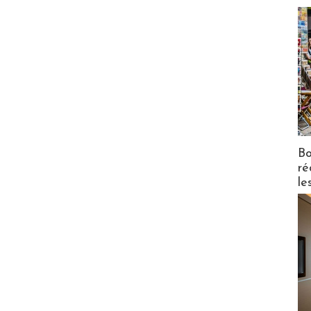
Bo
ré
le