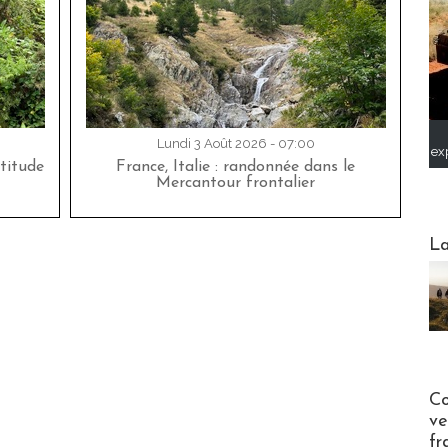
Lundi 3 Août 2026 - 07:00
ex
titude
France, Italie : randonnée dans le
Mercantour frontalier
Webinai
La
Publi-n
Co
ve
fr