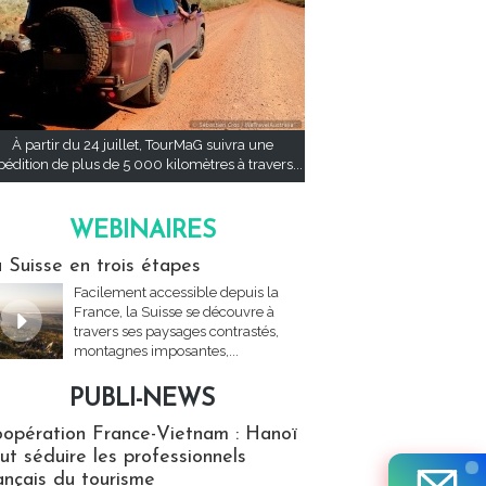
À partir du 24 juillet, TourMaG suivra une
pédition de plus de 5 000 kilomètres à travers...
WEBINAIRES
res
 Suisse en trois étapes
Facilement accessible depuis la
France, la Suisse se découvre à
travers ses paysages contrastés,
montagnes imposantes,...
PUBLI-NEWS
ews
opération France-Vietnam : Hanoï
ut séduire les professionnels
ançais du tourisme