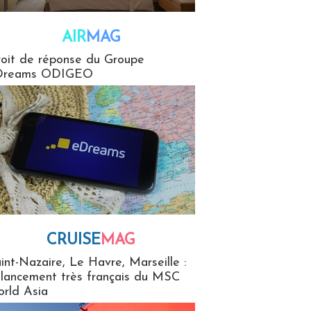
AIR
MAG
G
oit de réponse du Groupe
Dreams ODIGEO
CRUISE
MAG
MaG
int-Nazaire, Le Havre, Marseille :
 lancement très français du MSC
rld Asia