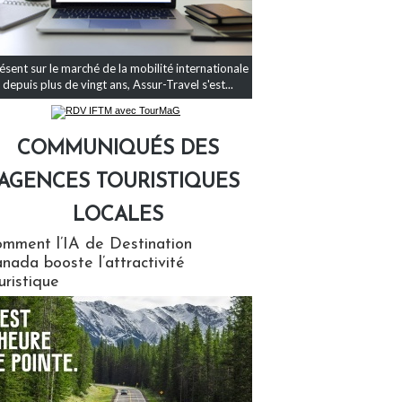
ésent sur le marché de la mobilité internationale
depuis plus de vingt ans, Assur-Travel s'est...
COMMUNIQUÉS DES
AGENCES TOURISTIQUES
LOCALES
qués des agences touristiques locales
mment l’IA de Destination
nada booste l’attractivité
uristique