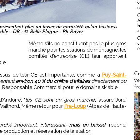
v
O
A
h
eprésentent plus un levier de notoriété qu'un business
A
ble - DR : © Belle Plagne - Ph Royer
C
Même s'ils ne constituent pas le plus gros
v
O
marché pour les stations de montagne, les
comités d'entreprise (CE) leur apportent
le.
Publi-n
Co
es issus de leur CE est importante, comme à
Puy-Saint-
ve
sentent
environ 40 % du chiffre d'affaires
directement ou
fr
hi, Responsable Commercial pour le domaine skiable.
'Andorre, "
les CE sont un gros marché
", assure Jordi
 Vallnord. Même retour pour
Pra-Loup
(Alpes de Haute-
rché important, intéressant,
mais en baisse
", répond,
e production et réservation de la station.