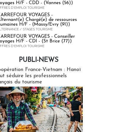
oyages H/F - CDD - (Vannes (56))
FFRES D'EMPLOI TOURISME
CARREFOUR VOYAGES -
lternant(e) Chargé(e) de ressources
umaines H/F - (Massy/Evry (91))
LTERNANCE / STAGES TOURISME
ARREFOUR VOYAGES - Conseiller
oyages H/F - CDI - (St Brice (77))
FFRES D'EMPLOI TOURISME
PUBLI-NEWS
ews
opération France-Vietnam : Hanoï
ut séduire les professionnels
ançais du tourisme