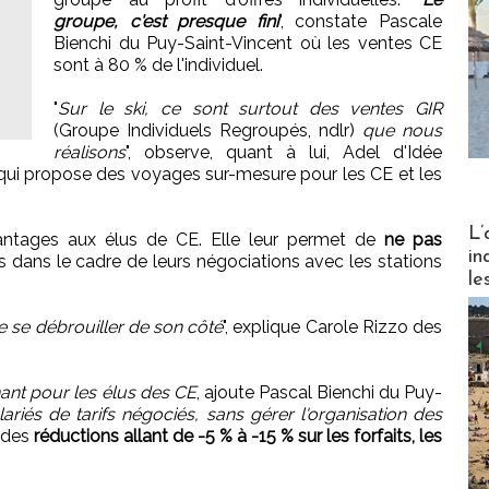
groupe, c'est presque fini
", constate Pascale
Bienchi du Puy-Saint-Vincent où les ventes CE
sont à 80 % de l'individuel.
"
Sur le ski, ce sont surtout des ventes GIR
(Groupe Individuels Regroupés, ndlr)
que nous
réalisons
", observe, quant à lui, Adel d'Idée
ui propose des voyages sur-mesure pour les CE et les
Partez
L’
vantages aux élus de CE. Elle leur permet de
ne pas
in
 dans le cadre de leurs négociations avec les stations
le
e se débrouiller de son côté
", explique Carole Rizzo des
nant pour les élus des CE
, ajoute Pascal Bienchi du Puy-
salariés de tarifs négociés, sans gérer l'organisation des
t des
réductions allant de -5 % à -15 % sur les forfaits, les