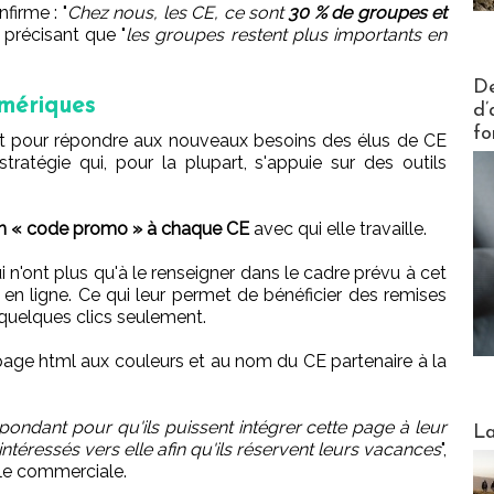
firme : "
Chez nous, les CE, ce sont
30 % de groupes et
n précisant que "
les groupes restent plus importants en
Actus V
De
mériques
d’
fo
t pour répondre aux nouveaux besoins des élus de CE
tratégie qui, pour la plupart, s'appuie sur des outils
 un « code promo » à chaque CE
avec qui elle travaille.
ui n'ont plus qu'à le renseigner dans le cadre prévu à cet
en ligne. Ce qui leur permet de bénéficier des remises
 quelques clics seulement.
page html aux couleurs et au nom du CE partenaire à la
Webinai
ondant pour qu'ils puissent intégrer cette page à leur
La
 intéressés vers elle afin qu'ils réservent leurs vacances
",
ble commerciale.