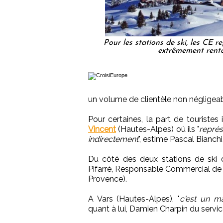
Pour les stations de ski, les CE r
extrêmement renta
un volume de clientèle non négligeab
Pour certaines, la part de tourist
Vincent
(Hautes-Alpes) où ils "
repré
indirectement
", estime Pascal Bianc
Du côté des deux stations de ski d
Pifarré, Responsable Commercial de
Provence).
A Vars (Hautes-Alpes), "
c'est un ma
quant à lui, Damien Charpin du servic