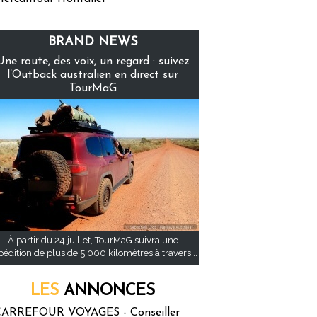
BRAND NEWS
Une route, des voix, un regard : suivez
l’Outback australien en direct sur
TourMaG
À partir du 24 juillet, TourMaG suivra une
pédition de plus de 5 000 kilomètres à travers...
LES
ANNONCES
ARREFOUR VOYAGES - Conseiller