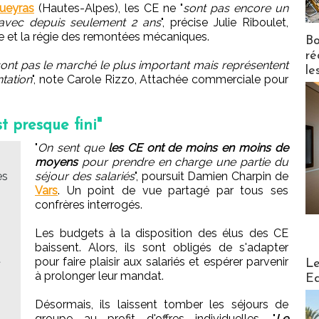
ueyras
(Hautes-Alpes), les CE ne "
sont pas encore un
 avec depuis seulement 2 ans
", précise Julie Riboulet,
e et la régie des remontées mécaniques.
Bo
ré
ont pas le marché le plus important mais représentent
le
tation
", note Carole Rizzo, Attachée commerciale pour
st presque fini"
"
On sent que
les CE ont de moins en moins de
moyens
pour prendre en charge une partie du
es
séjour des salariés
", poursuit Damien Charpin de
Vars
. Un point de vue partagé par tous ses
confrères interrogés.
Les budgets à la disposition des élus des CE
baissent. Alors, ils sont obligés de s'adapter
t
Distribu
pour faire plaisir aux salariés et espérer parvenir
Le
à prolonger leur mandat.
Ed
Désormais, ils laissent tomber les séjours de
groupe au profit d'offres individuelles. "
Le