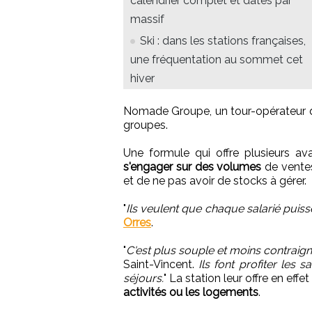
calendrier complet et dates par
massif
Ski : dans les stations françaises,
une fréquentation au sommet cet
hiver
Nomade Groupe, un tour-opérateur q
groupes.
Une formule qui offre plusieurs a
s'engager sur des volumes
de ventes
et de ne pas avoir de stocks à gérer.
"
Ils veulent que chaque salarié puiss
Orres
.
"
C'est plus souple et moins contraig
Saint-Vincent.
Ils font profiter les 
séjours.
" La station leur offre en effe
activités ou les logements
.