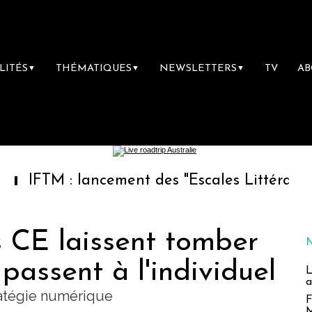
LITÉS
THÉMATIQUES
NEWSLETTERS
TV
A
▼
▼
▼
 lancement des "Escales Littéraires", la prem
s CE laissent tomber
passent à l'individuel
L
a
tratégie numérique
F
M