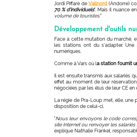
Jordi Piffaré de
Vallnord
(Andorre) con
70 % d'individuels
". Mais il nuance e
volume de touristes.
"
Développement d'outils nu
Face à cette mutation du marché, e
les stations ont du s'adapter. Une s
numériques.
Comme à Vars où l
a station fournit
Il est ensuite transmis aux salariés q
effet au moment de leur réservation 
négociées par les élus de leur CE en
La régie de Pra-Loup met, elle, une 
disposition de celui-ci.
"
Nous leur envoyons le code corresp
site Internet ou renvoyer les salariés
explique Nathalie Frankel, responsa