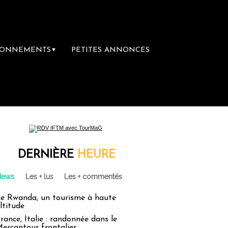
BONNEMENTS
PETITES ANNONCES
▼
ière librairie du voyage
Le groupe Sainte-
DERNIÈRE
HEURE
News
Les + lus
Les + commentés
e Rwanda, un tourisme à haute
ltitude
rance, Italie : randonnée dans le
ercantour frontalier