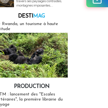
travers ses paysages contrastés,
montagnes imposantes,...
DESTI
MAG
MAG
 Rwanda, un tourisme à haute
titude
PRODUCTION
ion
TM : lancement des "Escales
ttéraires", la première librairie du
oyage