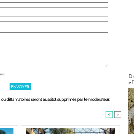
AirMa
res
Dr
e
x ou diffamatoires seront aussitôt supprimés par le modérateur.
<
>