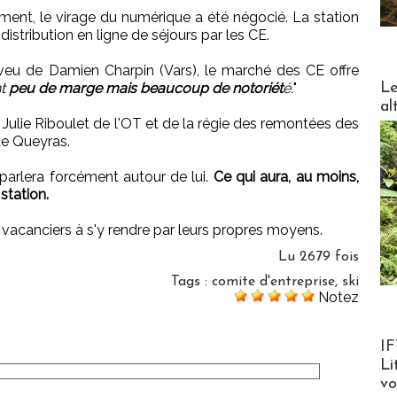
ent, le virage du numérique a été négocié. La station
distribution en ligne de séjours par les CE.
aveu de Damien Charpin (Vars), le marché des CE offre
DESTI
Le
nt
peu de marge mais beaucoup de notoriét
é.
"
al
ulie Riboulet de l'OT et de la régie des remontées des
e Queyras.
 parlera forcément autour de lui.
Ce qui aura, au moins,
 station.
s vacanciers à s'y rendre par leurs propres moyens.
Lu 2679 fois
Tags
:
comite d'entreprise
,
ski
Notez
Product
IF
Li
v