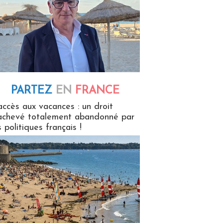
PARTEZ
EN
FRANCE
 en France
accès aux vacances : un droit
achevé totalement abandonné par
s politiques français !