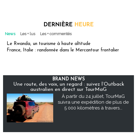
DERNIÈRE
HEURE
News
Les + lus
Les + commentés
Le Rwanda, un tourisme à haute altitude
France, Italie : randonnée dans le Mercantour frontalier
BRAND NEWS
Une route, des voix, un regard : suivez l’Outback
australien en direct sur TourMaG
À partir du 24 juillet, TourMaG
suivra une expédition de plus de
5 000 kilomètres à travers...