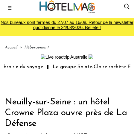
☰
Nos bureaux sont fermés du 27/07 au 16/08. Retour de la newsletter
quotidienne le 24/08/2026. Bel été !
Accueil
>
Hébergement
irie du voyage
Le groupe Sainte-Claire rachète Eden To
Neuilly-sur-Seine : un hôtel
Crowne Plaza ouvre près de La
Défense