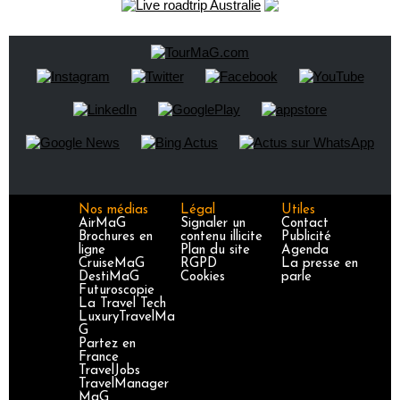
Nos médias
Légal
Utiles
AirMaG
Signaler un
Contact
Brochures en
contenu illicite
Publicité
ligne
Plan du site
Agenda
CruiseMaG
RGPD
La presse en
DestiMaG
Cookies
parle
Futuroscopie
La Travel Tech
LuxuryTravelMa
G
Partez en
France
TravelJobs
TravelManager
MaG