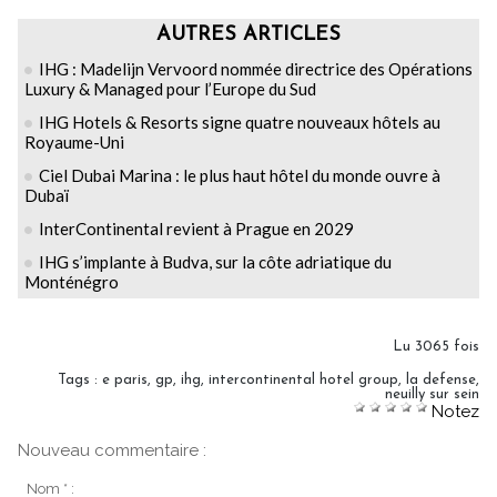
AUTRES ARTICLES
IHG : Madelijn Vervoord nommée directrice des Opérations
Luxury & Managed pour l’Europe du Sud
IHG Hotels & Resorts signe quatre nouveaux hôtels au
Royaume-Uni
Ciel Dubai Marina : le plus haut hôtel du monde ouvre à
Dubaï
InterContinental revient à Prague en 2029
IHG s’implante à Budva, sur la côte adriatique du
Monténégro
Lu 3065 fois
Tags
:
e paris
,
gp
,
ihg
,
intercontinental hotel group
,
la defense
,
neuilly sur sein
Notez
Nouveau commentaire :
Nom * :