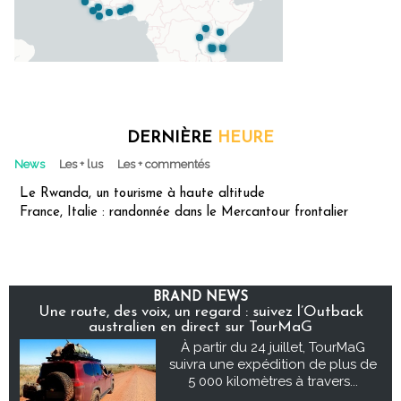
DERNIÈRE
HEURE
News
Les + lus
Les + commentés
Le Rwanda, un tourisme à haute altitude
France, Italie : randonnée dans le Mercantour frontalier
BRAND NEWS
Une route, des voix, un regard : suivez l’Outback
australien en direct sur TourMaG
À partir du 24 juillet, TourMaG
suivra une expédition de plus de
5 000 kilomètres à travers...