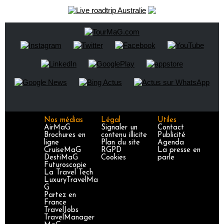
Nos médias
Légal
Utiles
AirMaG
Signaler un
Contact
Brochures en
contenu illicite
Publicité
ligne
Plan du site
Agenda
CruiseMaG
RGPD
La presse en
DestiMaG
Cookies
parle
Futuroscopie
La Travel Tech
LuxuryTravelMa
G
Partez en
France
TravelJobs
TravelManager