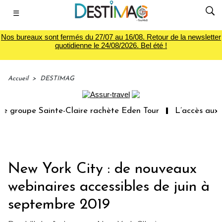
☰
Nos bureaux sont fermés du 27/07 au 16/08. Retour de la newsletter
quotidienne le 24/08/2026. Bel été !
Accueil
>
DESTIMAG
 groupe Sainte-Claire rachète Eden Tour
L’accès aux va
New York City : de nouveaux
webinaires accessibles de juin à
septembre 2019