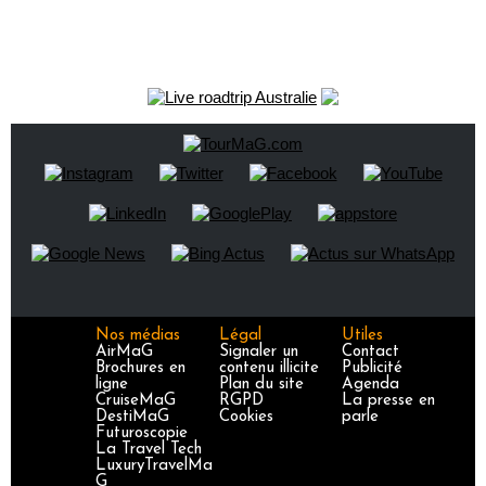
Nos médias
Légal
Utiles
AirMaG
Signaler un
Contact
Brochures en
contenu illicite
Publicité
ligne
Plan du site
Agenda
CruiseMaG
RGPD
La presse en
DestiMaG
Cookies
parle
Futuroscopie
La Travel Tech
LuxuryTravelMa
G