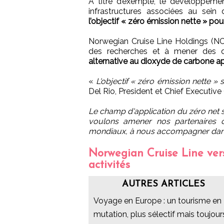
A titre d’exemple, le développemen
infrastructures associées au sein
l’objectif « zéro émission nette » pou
Norwegian Cruise Line Holdings (NCLH
des recherches et à mener des di
alternative au dioxyde de carbone a
«
L'objectif « zéro émission nette »
Del Rio, President et Chief Executive
Le champ d'application du zéro net s
voulons amener nos partenaires c
mondiaux, à nous accompagner dans 
Norwegian Cruise Line ver
activités
AUTRES ARTICLES
Voyage en Europe : un tourisme en
mutation, plus sélectif mais toujour