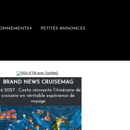
BONNEMENTS
PETITES ANNONCES
▼
 librairie du voyage
Le groupe Sainte-Cla
BRAND NEWS CRUISEMAG
é 2027 : Costa réinvente l’itinéraire de
croisière en véritable expérience de
voyage