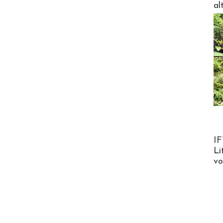
al
Product
IF
Li
v