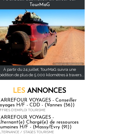
TourMaG
À partir du 24 juillet, TourMaG suivra une
pédition de plus de 5 000 kilomètres à travers...
LES
ANNONCES
ARREFOUR VOYAGES - Conseiller
oyages H/F - CDD - (Vannes (56))
FFRES D'EMPLOI TOURISME
CARREFOUR VOYAGES -
lternant(e) Chargé(e) de ressources
umaines H/F - (Massy/Evry (91))
LTERNANCE / STAGES TOURISME