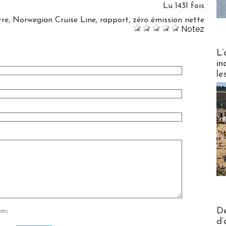
Lu 1431 fois
rre
,
Norwegian Cruise Line
,
rapport
,
zéro émission nette
Notez
Partez
L’
in
le
Actus V
De
res
d’