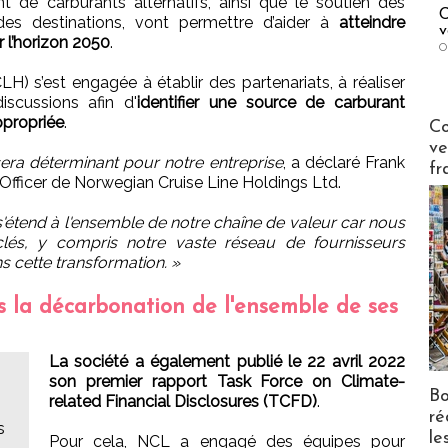
t de carburants alternatifs, ainsi que le soutien des
C
 des destinations, vont permettre d’aider à
atteindre
v
r l’horizon 2050
.
O
) s’est engagée à établir des partenariats, à réaliser
scussions afin d'
identifier une source de carburant
Publi-n
ppropriée
.
Co
ve
 sera déterminant pour notre entreprise
, a déclaré Frank
fr
 Officer de Norwegian Cruise Line Holdings Ltd.
'étend à l'ensemble de notre chaîne de valeur car nous
lés, y compris notre vaste réseau de fournisseurs
cette transformation. »
s la décarbonation de l'ensemble de ses
La société a également publié le 22 avril 2022
son premier rapport Task Force on Climate-
Bo
related Financial Disclosures (TCFD)
.
ré
s
le
Pour cela, NCL a engagé des équipes pour