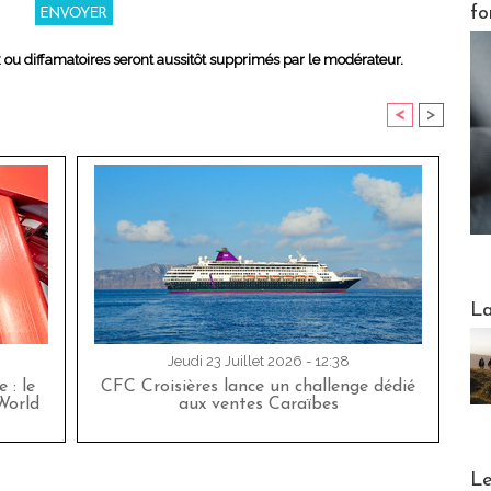
fo
x ou diffamatoires seront aussitôt supprimés par le modérateur.
<
>
Webinai
La
Jeudi 23 Juillet 2026 - 12:38
 : le
CFC Croisières lance un challenge dédié
World
aux ventes Caraïbes
DESTI
Le