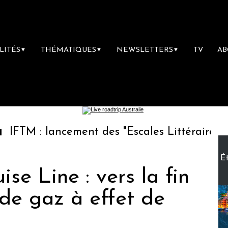
LITÉS
THÉMATIQUES
NEWSLETTERS
TV
A
▼
▼
▼
ncement des "Escales Littéraires", la première
Ét
se Line : vers la fin
de gaz à effet de