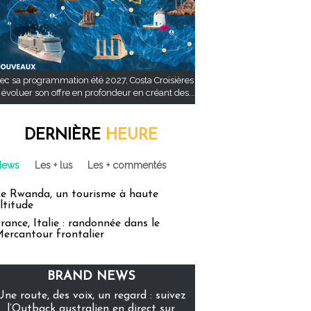
ec sa programmation été 2027, Costa Croisières
t évoluer son offre en profondeur en créant des...
DERNIÈRE
HEURE
News
Les + lus
Les + commentés
e Rwanda, un tourisme à haute
ltitude
rance, Italie : randonnée dans le
ercantour frontalier
BRAND NEWS
Une route, des voix, un regard : suivez
l’Outback australien en direct sur