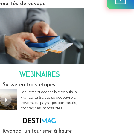
rmalités de voyage
WEBINAIRES
res
 Suisse en trois étapes
Facilement accessible depuis la
France, la Suisse se découvre à
travers ses paysages contrastés,
montagnes imposantes,...
DESTI
MAG
MAG
 Rwanda, un tourisme à haute