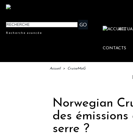
ACTUA
Recherche avancée
CONTACTS
Accueil
>
CruiseMaG
IFTM : la
Norwegian Crui
des émissions 
serre ?