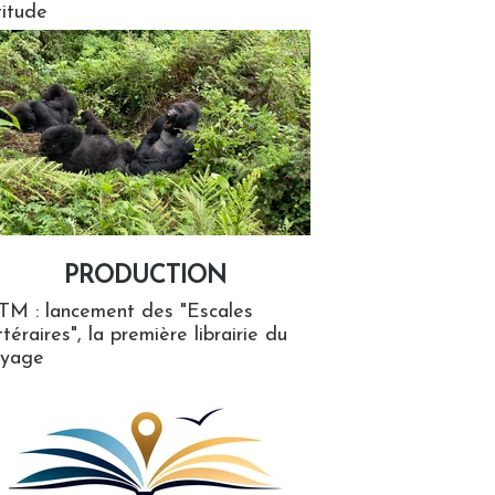
titude
PRODUCTION
ion
TM : lancement des "Escales
ttéraires", la première librairie du
oyage