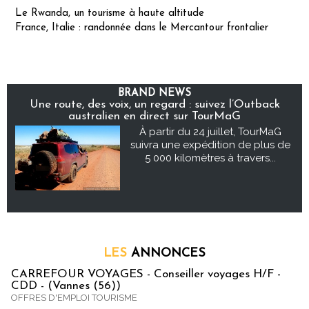
Le Rwanda, un tourisme à haute altitude
France, Italie : randonnée dans le Mercantour frontalier
BRAND NEWS
Une route, des voix, un regard : suivez l’Outback
australien en direct sur TourMaG
À partir du 24 juillet, TourMaG
suivra une expédition de plus de
5 000 kilomètres à travers...
LES
ANNONCES
CARREFOUR VOYAGES - Conseiller voyages H/F -
CDD - (Vannes (56))
OFFRES D'EMPLOI TOURISME