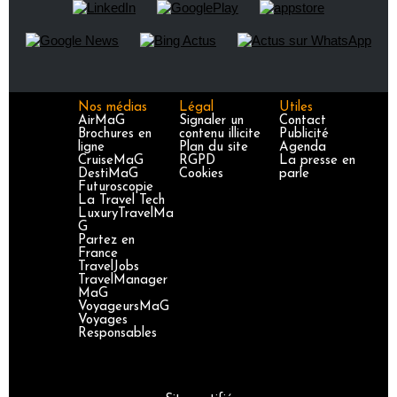
Nos médias
Légal
Utiles
AirMaG
Signaler un
Contact
Brochures en
contenu illicite
Publicité
ligne
Plan du site
Agenda
CruiseMaG
RGPD
La presse en
DestiMaG
Cookies
parle
Futuroscopie
La Travel Tech
LuxuryTravelMa
G
Partez en
France
TravelJobs
TravelManager
MaG
VoyageursMaG
Voyages
Responsables