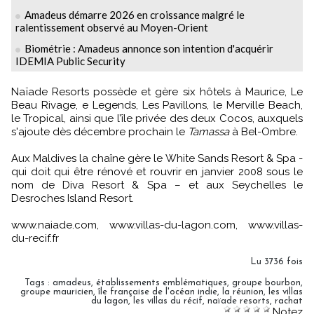
Amadeus démarre 2026 en croissance malgré le
ralentissement observé au Moyen-Orient
Biométrie : Amadeus annonce son intention d'acquérir
IDEMIA Public Security
Naïade Resorts possède et gère six hôtels à Maurice, Le
Beau Rivage, e Legends, Les Pavillons, le Merville Beach,
le Tropical, ainsi que l’île privée des deux Cocos, auxquels
s'ajoute dès décembre prochain le
Tamassa
à Bel-Ombre.
Aux Maldives la chaîne gère le White Sands Resort & Spa -
qui doit qui être rénové et rouvrir en janvier 2008 sous le
nom de Diva Resort & Spa – et aux Seychelles le
Desroches Island Resort.
www.naiade.com, www.villas-du-lagon.com, www.villas-
du-recif.fr
Lu 3736 fois
Tags
:
amadeus
,
établissements emblématiques
,
groupe bourbon
,
groupe mauricien
,
île française de l'océan indie
,
la réunion
,
les villas
du lagon
,
les villas du récif
,
naïade resorts
,
rachat
Notez