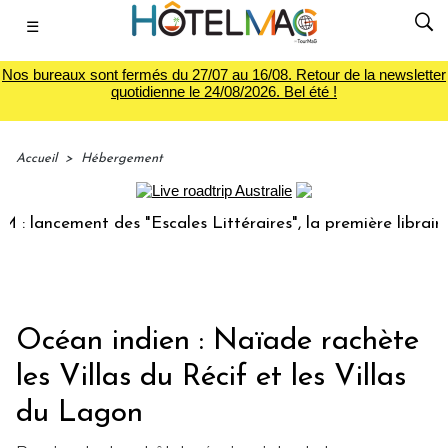
☰
Nos bureaux sont fermés du 27/07 au 16/08. Retour de la newsletter
quotidienne le 24/08/2026. Bel été !
Accueil
>
Hébergement
lancement des "Escales Littéraires", la première librairie d
Océan indien : Naïade rachète
les Villas du Récif et les Villas
du Lagon