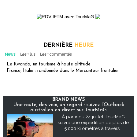
DERNIÈRE
HEURE
News
Les + lus
Les + commentés
Le Rwanda, un tourisme à haute altitude
France, Italie : randonnée dans le Mercantour frontalier
BRAND NEWS
Une route, des voix, un regard : suivez l’Outback
australien en direct sur TourMaG
À partir du 24 juillet, TourMaG
suivra une expédition de plus de
5 000 kilomètres à travers...