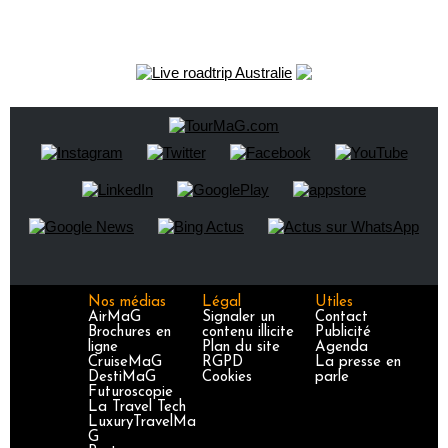
Nos médias
Légal
Utiles
AirMaG
Signaler un
Contact
Brochures en
contenu illicite
Publicité
ligne
Plan du site
Agenda
CruiseMaG
RGPD
La presse en
DestiMaG
Cookies
parle
Futuroscopie
La Travel Tech
LuxuryTravelMa
G