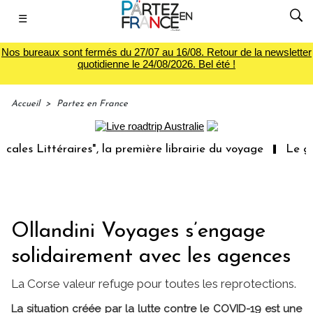
☰
Nos bureaux sont fermés du 27/07 au 16/08. Retour de la newsletter
quotidienne le 24/08/2026. Bel été !
Accueil
>
Partez en France
Littéraires", la première librairie du voyage
Le groupe 
Ollandini Voyages s’engage
solidairement avec les agences
La Corse valeur refuge pour toutes les reprotections.
La situation créée par la lutte contre le COVID-19 est une