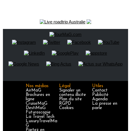
Nos médias
Légal
Utiles
AirMaG
Signaler un
Contact
Brochures en
contenu illicite
Publicité
ligne
Plan du site
Agenda
CruiseMaG
RGPD
La presse en
DestiMaG
Cookies
parle
Futuroscopie
La Travel Tech
LuxuryTravelMa
G
Partez en