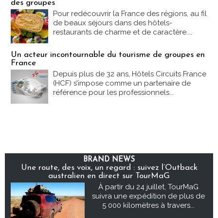
des groupes
Pour redécouvrir la France des régions, au fil
de beaux séjours dans des hôtels-
restaurants de charme et de caractère....
Un acteur incontournable du tourisme de groupes en
France
Depuis plus de 32 ans, Hôtels Circuits France
(HCF) s’impose comme un partenaire de
référence pour les professionnels...
BRAND NEWS
Une route, des voix, un regard : suivez l’Outback
australien en direct sur TourMaG
À partir du 24 juillet, TourMaG
suivra une expédition de plus de
5 000 kilomètres à travers...