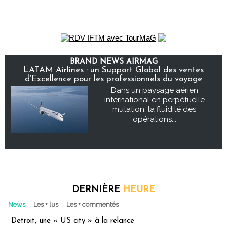
BRAND NEWS AIRMAG
LATAM Airlines : un Support Global des ventes
d’Excellence pour les professionnels du voyage
Dans un paysage aérien
international en perpétuelle
mutation, la fluidité des
opérations...
DERNIÈRE
HEURE
News
Les + lus
Les + commentés
Detroit, une « US city » à la relance