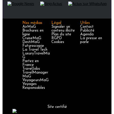
Nos médias
Légal
Utiles
AirMaG
Signaler un
Contact
Brochures en
contenu illicite
Publicité
ligne
Plan du site
Agenda
CruiseMaG
RGPD
La presse en
DestiMaG
Cookies
parle
Futuroscopie
La Travel Tech
LuxuryTravelMa
G
Partez en
France
TravelJobs
TravelManager
MaG
VoyageursMaG
Voyages
Responsables
Site certifié