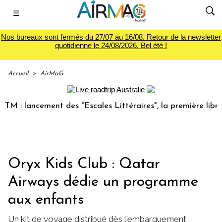
☰
Nos bureaux sont fermés du 27/07 au 16/08. Retour de la newsletter
quotidienne le 24/08/2026. Bel été !
Accueil
>
AirMaG
 lancement des "Escales Littéraires", la première librairie
Oryx Kids Club : Qatar
Airways dédie un programme
aux enfants
Un kit de voyage distribué dès l'embarquement