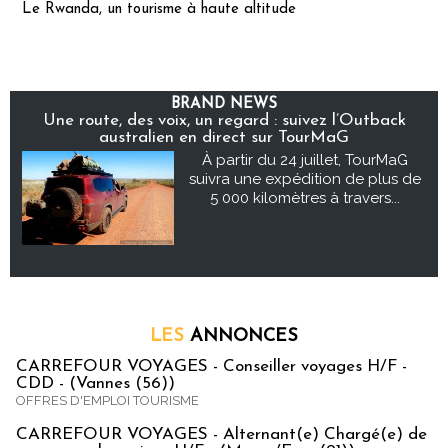
Le Rwanda, un tourisme à haute altitude
BRAND NEWS
Une route, des voix, un regard : suivez l’Outback
australien en direct sur TourMaG
À partir du 24 juillet, TourMaG
suivra une expédition de plus de
5 000 kilomètres à travers...
LES
ANNONCES
CARREFOUR VOYAGES - Conseiller voyages H/F -
CDD - (Vannes (56))
OFFRES D'EMPLOI TOURISME
CARREFOUR VOYAGES - Alternant(e) Chargé(e) de