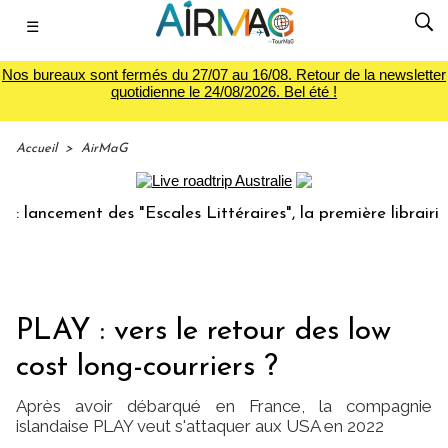
☰
Nos bureaux sont fermés du 27/07 au 16/08. Retour de la newsletter
quotidienne le 24/08/2026. Bel été !
Accueil
>
AirMaG
cement des "Escales Littéraires", la première librairie du v
PLAY : vers le retour des low
cost long-courriers ?
Après avoir débarqué en France, la compagnie
islandaise PLAY veut s'attaquer aux USA en 2022