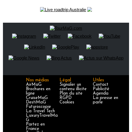
Nos médias
Légal
Utiles
AirMaG
Signaler un
Contact
Brochures en
contenu illicite
Publicité
ligne
Plan du site
Agenda
CruiseMaG
RGPD
La presse en
DestiMaG
Cookies
parle
Futuroscopie
La Travel Tech
LuxuryTravelMa
G
Partez en
France