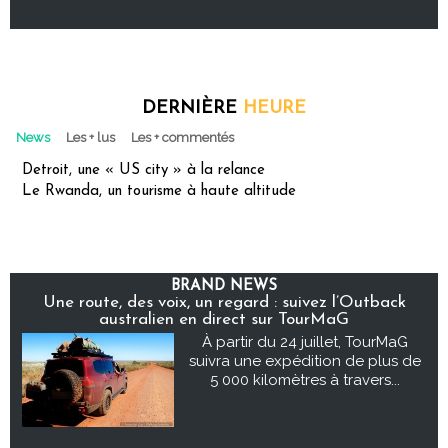
DERNIÈRE
HEURE
News
Les + lus
Les + commentés
Detroit, une « US city » à la relance
Le Rwanda, un tourisme à haute altitude
BRAND NEWS
Une route, des voix, un regard : suivez l’Outback
australien en direct sur TourMaG
À partir du 24 juillet, TourMaG
suivra une expédition de plus de
5 000 kilomètres à travers...