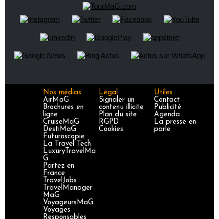
Nos médias
Légal
Utiles
AirMaG
Signaler un
Contact
Brochures en
contenu illicite
Publicité
ligne
Plan du site
Agenda
CruiseMaG
RGPD
La presse en
DestiMaG
Cookies
parle
Futuroscopie
La Travel Tech
LuxuryTravelMa
G
Partez en
France
TravelJobs
TravelManager
MaG
VoyageursMaG
Voyages
Responsables