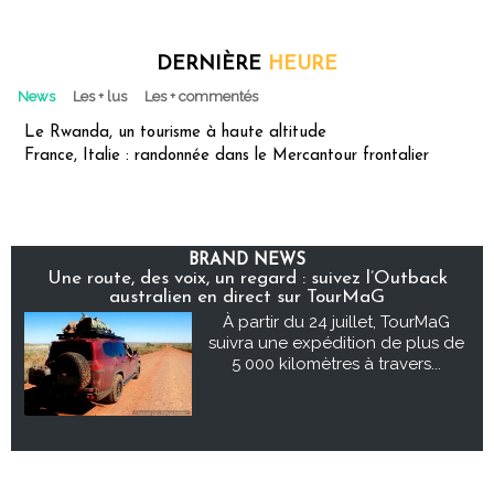
DERNIÈRE
HEURE
News
Les + lus
Les + commentés
Le Rwanda, un tourisme à haute altitude
France, Italie : randonnée dans le Mercantour frontalier
BRAND NEWS
Une route, des voix, un regard : suivez l’Outback
australien en direct sur TourMaG
À partir du 24 juillet, TourMaG
suivra une expédition de plus de
5 000 kilomètres à travers...