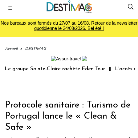
☰
Nos bureaux sont fermés du 27/07 au 16/08. Retour de la newsletter
quotidienne le 24/08/2026. Bel été !
Accueil
>
DESTIMAG
Le groupe Sainte-Claire rachète Eden Tour
L’accès aux 
Protocole sanitaire : Turismo de
Portugal lance le « Clean &
Safe »