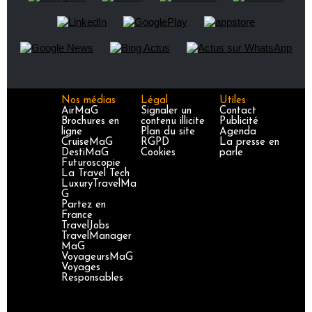
Nos médias
Légal
Utiles
AirMaG
Signaler un
Contact
Brochures en
contenu illicite
Publicité
ligne
Plan du site
Agenda
CruiseMaG
RGPD
La presse en
DestiMaG
Cookies
parle
Futuroscopie
La Travel Tech
LuxuryTravelMa
G
Partez en
France
TravelJobs
TravelManager
MaG
VoyageursMaG
Voyages
Responsables