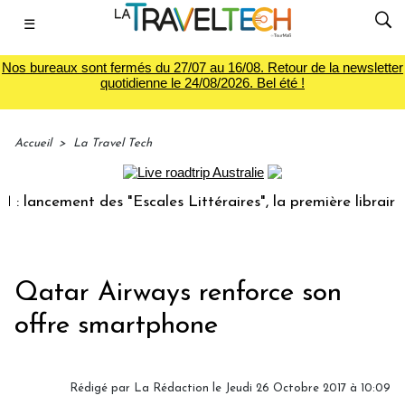
☰
Nos bureaux sont fermés du 27/07 au 16/08. Retour de la newsletter
quotidienne le 24/08/2026. Bel été !
Accueil
>
La Travel Tech
ancement des "Escales Littéraires", la première librairie du
Qatar Airways renforce son
offre smartphone
Rédigé par
La Rédaction
le Jeudi 26 Octobre 2017 à 10:09