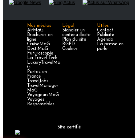
Nos médias
Légal
Utiles
AirMaG
Signaler un
Contact
Brochures en
contenu illicite
Publicité
ligne
Plan du site
Agenda
CruiseMaG
RGPD
La presse en
DestiMaG
Cookies
parle
Futuroscopie
La Travel Tech
LuxuryTravelMa
G
Partez en
France
TravelJobs
TravelManager
MaG
VoyageursMaG
Voyages
Responsables
Site certifié