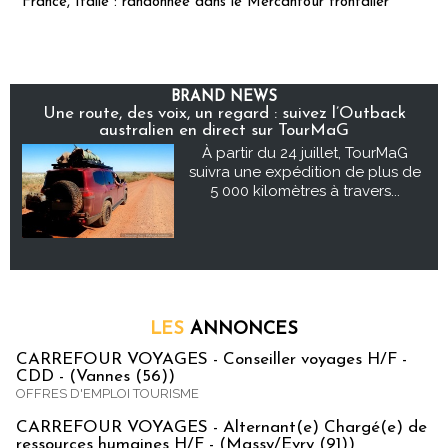
France, Italie : randonnée dans le Mercantour frontalier
BRAND NEWS
Une route, des voix, un regard : suivez l’Outback
australien en direct sur TourMaG
À partir du 24 juillet, TourMaG
suivra une expédition de plus de
5 000 kilomètres à travers...
LES
ANNONCES
CARREFOUR VOYAGES - Conseiller voyages H/F -
CDD - (Vannes (56))
OFFRES D'EMPLOI TOURISME
CARREFOUR VOYAGES - Alternant(e) Chargé(e) de
ressources humaines H/F - (Massy/Evry (91))