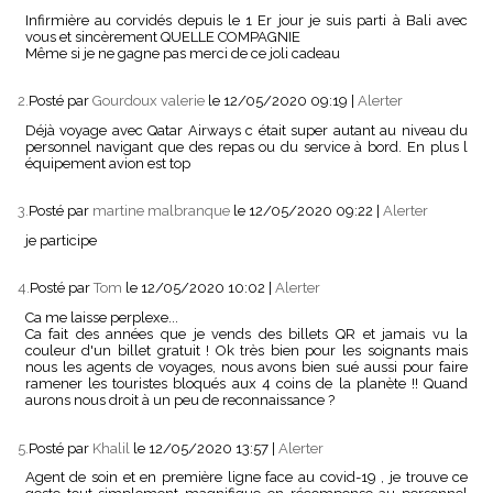
Infirmière au corvidés depuis le 1 Er jour je suis parti à Bali avec
vous et sincèrement QUELLE COMPAGNIE
Même si je ne gagne pas merci de ce joli cadeau
2.
Posté par
Gourdoux valerie
le 12/05/2020 09:19
|
Alerter
Déjà voyage avec Qatar Airways c était super autant au niveau du
personnel navigant que des repas ou du service à bord. En plus l
équipement avion est top
3.
Posté par
martine malbranque
le 12/05/2020 09:22
|
Alerter
je participe
4.
Posté par
Tom
le 12/05/2020 10:02
|
Alerter
Ca me laisse perplexe...
Ca fait des années que je vends des billets QR et jamais vu la
couleur d'un billet gratuit ! Ok très bien pour les soignants mais
nous les agents de voyages, nous avons bien sué aussi pour faire
ramener les touristes bloqués aux 4 coins de la planète !! Quand
aurons nous droit à un peu de reconnaissance ?
5.
Posté par
Khalil
le 12/05/2020 13:57
|
Alerter
Agent de soin et en première ligne face au covid-19 , je trouve ce