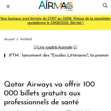
☰
Nos bureaux sont fermés du 27/07 au 16/08. Retour de la newsletter
quotidienne le 24/08/2026. Bel été !
Accueil
>
AirMaG
TM : lancement des "Escales Littéraires", la première librai
Qatar Airways va offrir 100
000 billets gratuits aux
professionnels de santé