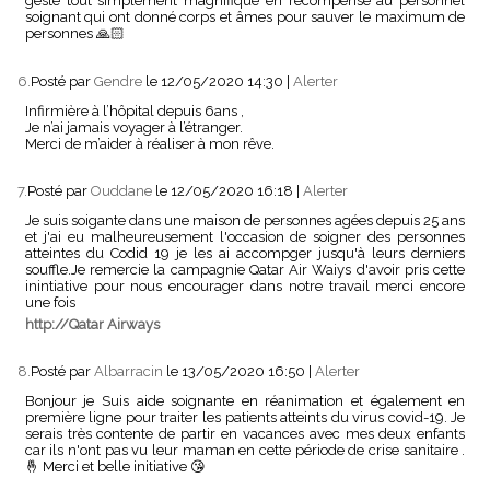
geste tout simplement magnifique en récompense au personnel
soignant qui ont donné corps et âmes pour sauver le maximum de
personnes 🙏🏻
6.
Posté par
Gendre
le 12/05/2020 14:30
|
Alerter
Infirmière à l’hôpital depuis 6ans ,
Je n’ai jamais voyager à l’étranger.
Merci de m’aider à réaliser à mon rêve.
7.
Posté par
Ouddane
le 12/05/2020 16:18
|
Alerter
Je suis soigante dans une maison de personnes agées depuis 25 ans
et j'ai eu malheureusement l'occasion de soigner des personnes
atteintes du Codid 19 je les ai accompger jusqu'à leurs derniers
souffle.Je remercie la campagnie Qatar Air Waiys d'avoir pris cette
inintiative pour nous encourager dans notre travail merci encore
une fois
http://Qatar Airways
8.
Posté par
Albarracin
le 13/05/2020 16:50
|
Alerter
Bonjour je Suis aide soignante en réanimation et également en
première ligne pour traiter les patients atteints du virus covid-19. Je
serais très contente de partir en vacances avec mes deux enfants
car ils n'ont pas vu leur maman en cette période de crise sanitaire .
🤞 Merci et belle initiative 😘