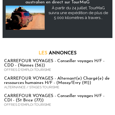
australien en direct sur TourMaG
À partir du 24 juillet, TourMaG
suivra une expédition de plus de
5 000 kilomètres à travers...
LES
ANNONCES
CARREFOUR VOYAGES - Conseiller voyages H/F -
CDD - (Vannes (56))
OFFRES D'EMPLOI TOURISME
CARREFOUR VOYAGES - Alternant(e) Chargé(e) de
ressources humaines H/F - (Massy/Evry (91))
ALTERNANCE / STAGES TOURISME
CARREFOUR VOYAGES - Conseiller voyages H/F -
CDI - (St Brice (77))
OFFRES D'EMPLOI TOURISME