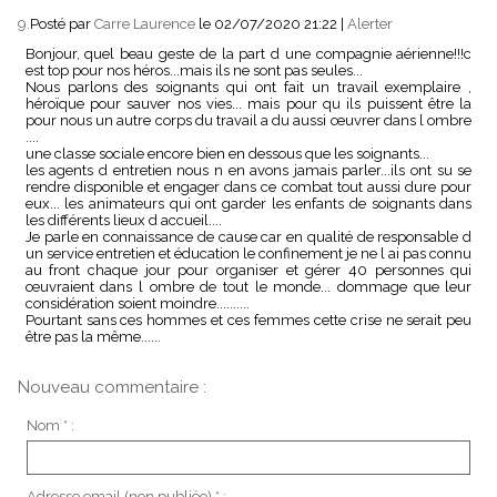
9.
Posté par
Carre Laurence
le 02/07/2020 21:22
|
Alerter
Bonjour, quel beau geste de la part d une compagnie aérienne!!!c
est top pour nos héros...mais ils ne sont pas seules...
Nous parlons des soignants qui ont fait un travail exemplaire ,
héroïque pour sauver nos vies... mais pour qu ils puissent être la
pour nous un autre corps du travail a du aussi œuvrer dans l ombre
....
une classe sociale encore bien en dessous que les soignants...
les agents d entretien nous n en avons jamais parler...ils ont su se
rendre disponible et engager dans ce combat tout aussi dure pour
eux... les animateurs qui ont garder les enfants de soignants dans
les différents lieux d accueil....
Je parle en connaissance de cause car en qualité de responsable d
un service entretien et éducation le confinement je ne l ai pas connu
au front chaque jour pour organiser et gérer 40 personnes qui
œuvraient dans l ombre de tout le monde... dommage que leur
considération soient moindre..........
Pourtant sans ces hommes et ces femmes cette crise ne serait peu
être pas la même......
Nouveau commentaire :
Nom * :
Adresse email (non publiée) * :