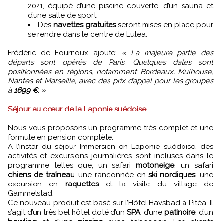
2021, équipé d’une piscine couverte, d’un sauna et
d’une salle de sport.
Des
navettes gratuites
seront mises en place pour
se rendre dans le centre de Lulea.
Frédéric de Fournoux ajoute:
« La majeure partie des
départs sont opérés de Paris. Quelques dates sont
positionnées en régions, notamment Bordeaux, Mulhouse,
Nantes et Marseille, avec des prix d’appel pour les groupes
à
1699 €
. »
Séjour au cœur de la Laponie suédoise
Nous vous proposons un programme très complet et une
formule en pension complète.
A l’instar du séjour Immersion en Laponie suédoise, des
activités et excursions journalières sont incluses dans le
programme telles que, un safari
motoneige
, un safari
chiens de traîneau
, une randonnée en
ski nordiques
, une
excursion en
raquettes
et la visite du village de
Gammelstad.
Ce nouveau produit est basé sur l’Hôtel Havsbad à Pitéa. Il
s’agit d’un très bel hôtel doté d’un
SPA
, d’une
patinoire
, d’un