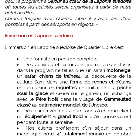
pour le programme
Séjour au cœur de la Laponie suédoise
où toutes les activités seront organisées à partir de notre
hôtel de Pitea.
Comme toujours avec Quartier Libre, il y aura des offres
possibles à partir des aéroports en régions. »
Immersion en Laponie suédoise
L’immersion en Laponie suédoise de Quartier Libre c’est :
Une formule en pension complète
Des activités et excursions journalières incluses
dans le programme telles que, un safari
motoneige
,
un safari
chiens de traîneau
, la découverte de la
culture Sami dans une
ferme de rennes et d’élans
,
une excursion en
raquettes
, une initiation à la
pêche
sous la glace
et cerise sur le gâteau, un échange
avec le
Père Noël
dans le village de
Gammelstad
classé au patrimoine mondial de l’Unesco
.
Dès leur arrivée nous fournissons à chaque client
un
équipement « grand froid »
qu’ils conserveront
pendant toute la semaine.
Nos clients profiteront d’un séjour dans un
magnifique
hôtel 4* totalement rénové
en octobre