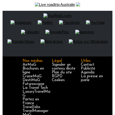
Nos médias
Légal
Utiles
AirMaG
Signaler un
Contact
Brochures en
contenu illicite
Publicité
ligne
Plan du site
Agenda
CruiseMaG
RGPD
La presse en
DestiMaG
Cookies
parle
Futuroscopie
La Travel Tech
LuxuryTravelMa
G
Partez en
France
TravelJobs
TravelManager
MaG