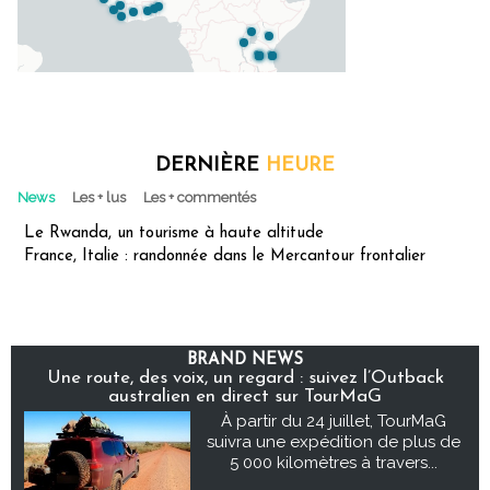
DERNIÈRE
HEURE
News
Les + lus
Les + commentés
Le Rwanda, un tourisme à haute altitude
France, Italie : randonnée dans le Mercantour frontalier
BRAND NEWS
Une route, des voix, un regard : suivez l’Outback
australien en direct sur TourMaG
À partir du 24 juillet, TourMaG
suivra une expédition de plus de
5 000 kilomètres à travers...