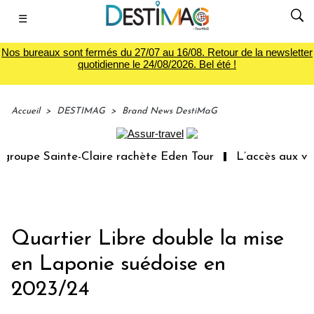
☰
Nos bureaux sont fermés du 27/07 au 16/08. Retour de la newsletter
quotidienne le 24/08/2026. Bel été !
Accueil
>
DESTIMAG
>
Brand News DestiMaG
oupe Sainte-Claire rachète Eden Tour
L’accès aux vacan
Quartier Libre double la mise
en Laponie suédoise en
2023/24