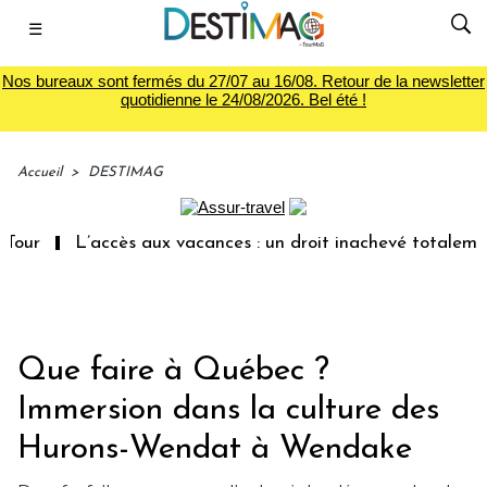
☰
Nos bureaux sont fermés du 27/07 au 16/08. Retour de la newsletter
quotidienne le 24/08/2026. Bel été !
Accueil
>
DESTIMAG
our
L’accès aux vacances : un droit inachevé totalement 
Que faire à Québec ?
Immersion dans la culture des
Hurons-Wendat à Wendake