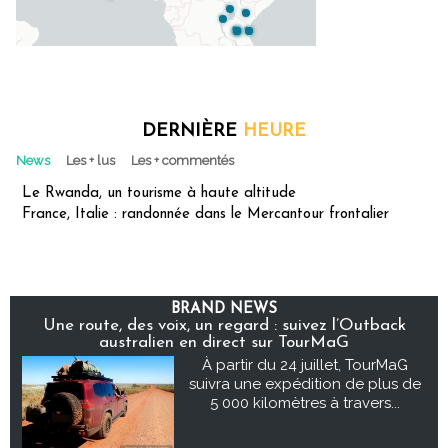
DERNIÈRE
HEURE
News
Les + lus
Les + commentés
Le Rwanda, un tourisme à haute altitude
France, Italie : randonnée dans le Mercantour frontalier
BRAND NEWS
Une route, des voix, un regard : suivez l’Outback
australien en direct sur TourMaG
À partir du 24 juillet, TourMaG
suivra une expédition de plus de
5 000 kilomètres à travers...