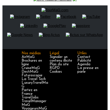
Nos médias
Légal
Utiles
AirMaG
Signaler un
Contact
Brochures en
contenu illicite
Publicité
ligne
Plan du site
Agenda
CruiseMaG
RGPD
La presse en
DestiMaG
Cookies
parle
Futuroscopie
La Travel Tech
LuxuryTravelMa
G
Partez en
France
TravelJobs
TravelManager
MaG
VoyageursMaG