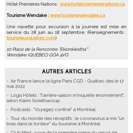
Hôtel Premières Nations :
www.hotelpremieresnations.ca
Tourisme Wendake :
www.tourismewendake.ca
Une navette pour excursion à la journée est mise en
service du 28 juin au 18 septembre. (Renseignements :
toursvieuxquebec.com
)
10 Place de la Rencontre "Ekionkiestha'"
Wendake (QUEBEC) GOA 4VO
.
AUTRES ARTICLES
Air France lance la ligne Paris CGD - Québec dès le 17
mai 2022
Logis Hôtels : "l'arrière-saison m'inquiète énormément",
selon Karim Soleilhavoup
Podcasts : "Voyagez confiné" à Montréal
Tour du monde des réceptifs : le coronavirus a mis "un
bras dans le tordeur" du tourisme à Montréal
Club Med : pose de la première pierre du resort de