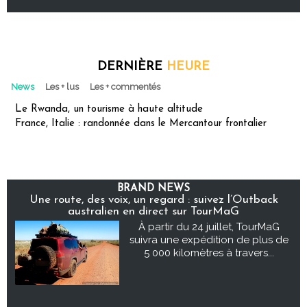
DERNIÈRE
HEURE
News
Les + lus
Les + commentés
Le Rwanda, un tourisme à haute altitude
France, Italie : randonnée dans le Mercantour frontalier
BRAND NEWS
Une route, des voix, un regard : suivez l’Outback
australien en direct sur TourMaG
À partir du 24 juillet, TourMaG
suivra une expédition de plus de
5 000 kilomètres à travers...