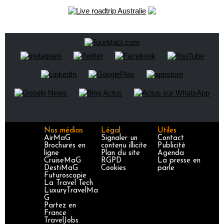
Nos médias
Légal
Utiles
AirMaG
Signaler un
Contact
Brochures en
contenu illicite
Publicité
ligne
Plan du site
Agenda
CruiseMaG
RGPD
La presse en
DestiMaG
Cookies
parle
Futuroscopie
La Travel Tech
LuxuryTravelMa
G
Partez en
France
TravelJobs