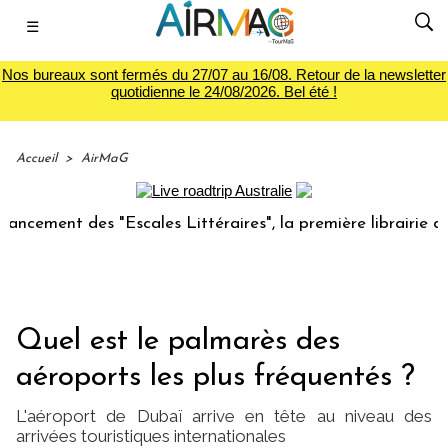
☰
Nos bureaux sont fermés du 27/07 au 16/08. Retour de la newsletter
quotidienne le 24/08/2026. Bel été !
Accueil
>
AirMaG
nt des "Escales Littéraires", la première librairie du voyag
Quel est le palmarès des
aéroports les plus fréquentés ?
L'aéroport de Dubaï arrive en tête au niveau des
arrivées touristiques internationales