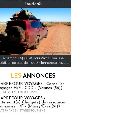
TourMaG
À partir du 24 juillet, TourMaG suivra une
pédition de plus de 5 000 kilomètres à travers...
LES
ANNONCES
ARREFOUR VOYAGES - Conseiller
oyages H/F - CDD - (Vannes (56))
FFRES D'EMPLOI TOURISME
CARREFOUR VOYAGES -
lternant(e) Chargé(e) de ressources
umaines H/F - (Massy/Evry (91))
LTERNANCE / STAGES TOURISME