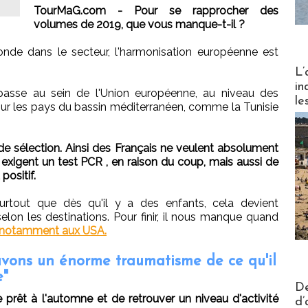
TourMaG.com - Pour se rapprocher des
volumes de 2019, que vous manque-t-il ?
e dans le secteur, l'harmonisation européenne est
Partez
L’
in
passe au sein de l'Union européenne, au niveau des
le
our les pays du bassin méditerranéen, comme la Tunisie
de sélection. Ainsi des Français ne veulent absolument
 exigent un test PCR , en raison du coup, mais aussi de
positif.
 surtout que dès qu'il y a des enfants, cela devient
lon les destinations. Pour finir, il nous manque quand
notamment aux USA.
vons un énorme traumatisme de ce qu'il
e"
Actus V
De
 prêt à l'automne et de retrouver un niveau d'activité
d’