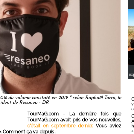
ex
0% du volume constaté en 2019 " selon Raphaël Torro, le
C
sident de Resaneo - DR
v
O
TourMaG.com - La dernière fois que
TourMaG.com avait pris de vos nouvelles,
A
c'était en septembre dernier.
Vous aviez
h
e. Comment ça va depuis .
A