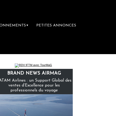
BONNEMENTS
PETITES ANNONCES
▼
emière librairie du voyage
Le groupe Sain
BRAND NEWS AIRMAG
ATAM Airlines : un Support Global des
ventes d’Excellence pour les
professionnels du voyage