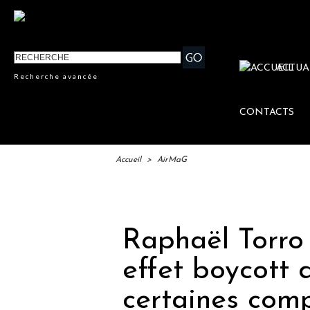
ACTUA
Recherche avancée
CONTACTS
Accueil
>
AirMaG
IFT
Raphaël Torro 
effet boycott 
certaines comp