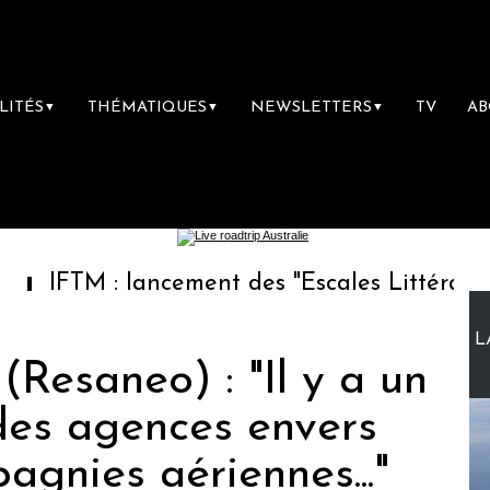
LITÉS
THÉMATIQUES
NEWSLETTERS
TV
A
▼
▼
▼
M : lancement des "Escales Littéraires", la pr
L
(Resaneo) : "Il y a un
des agences envers
agnies aériennes..."