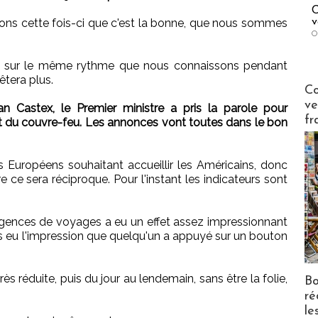
C
v
ons cette fois-ci que c'est la bonne, que nous sommes
O
a sur le même rythme que nous connaissons pendant
tera plus.
Publi-n
Co
ve
 Castex, le Premier ministre a pris la parole pour
fr
t du couvre-feu. Les annonces vont toutes dans le bon
es Européens souhaitant accueillir les Américains, donc
e ce sera réciproque. Pour l'instant les indicateurs sont
agences de voyages a eu un effet assez impressionnant
ons eu l'impression que quelqu'un a appuyé sur un bouton
très réduite, puis du jour au lendemain, sans être la folie,
Bo
ré
le