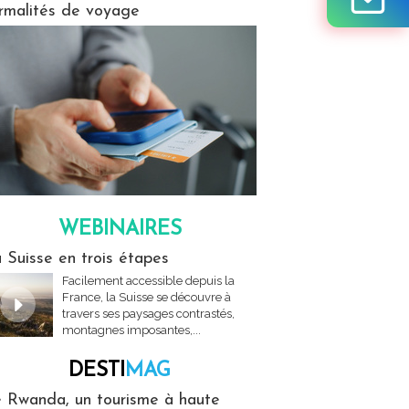
rmalités de voyage
WEBINAIRES
res
 Suisse en trois étapes
Facilement accessible depuis la
France, la Suisse se découvre à
travers ses paysages contrastés,
montagnes imposantes,...
DESTI
MAG
MAG
 Rwanda, un tourisme à haute