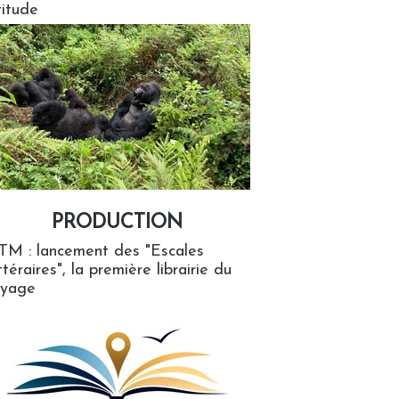
titude
PRODUCTION
ion
TM : lancement des "Escales
ttéraires", la première librairie du
oyage