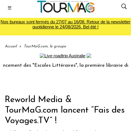
☰
Nos bureaux sont fermés du 27/07 au 16/08. Retour de la newsletter
quotidienne le 24/08/2026. Bel été !
Accueil
>
TourMaG.com, le groupe
 des "Escales Littéraires", la première librairie du voyage
Reworld Media &
TourMaG.com lancent “Fais des
Voyages.TV” !