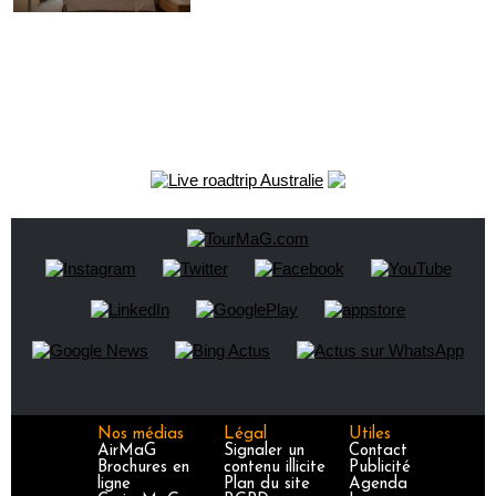
Nos médias
Légal
Utiles
AirMaG
Signaler un
Contact
Brochures en
contenu illicite
Publicité
ligne
Plan du site
Agenda