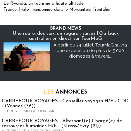
Le Rwanda, un tourisme à haute altitude
France, Italie : randonnée dans le Mercantour frontalier
BRAND NEWS
Une route, des voix, un regard : suivez l’Outback
australien en direct sur TourMaG
À partir du 24 juillet, TourMaG suivra
une expédition de plus de 5 000
kilomètres à travers...
LES
ANNONCES
CARREFOUR VOYAGES - Conseiller voyages H/F - CDD
- (Vannes (56))
OFFRES D'EMPLOI TOURISME
CARREFOUR VOYAGES - Alternant(e) Chargé(e) de
ressources humaines H/F - (Massy/Evry (91))
ALTERNANCE / STAGES TOURISME