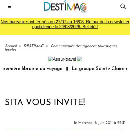
☰
Nos bureaux sont fermés du 27/07 au 16/08. Retour de la newsletter
quotidienne le 24/08/2026. Bel été !
Accueil
>
DESTIMAG
>
Communiqués des agences touristiques
locales
remière librairie du voyage
Le groupe Sainte-Claire rac
SITA VOUS INVITE!
le Mercredi 8 Juin 2011 à 22:31