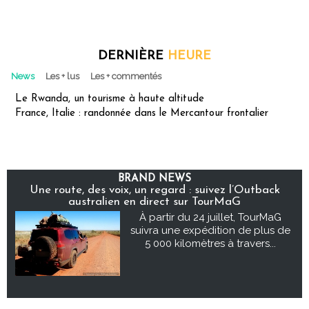
DERNIÈRE
HEURE
News
Les + lus
Les + commentés
Le Rwanda, un tourisme à haute altitude
France, Italie : randonnée dans le Mercantour frontalier
BRAND NEWS
Une route, des voix, un regard : suivez l’Outback
australien en direct sur TourMaG
À partir du 24 juillet, TourMaG
suivra une expédition de plus de
5 000 kilomètres à travers...