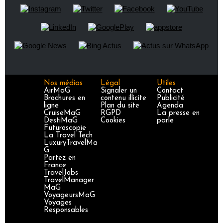
Nos médias
Légal
Utiles
AirMaG
Signaler un
Contact
Brochures en
contenu illicite
Publicité
ligne
Plan du site
Agenda
CruiseMaG
RGPD
La presse en
DestiMaG
Cookies
parle
Futuroscopie
La Travel Tech
LuxuryTravelMa
G
Partez en
France
TravelJobs
TravelManager
MaG
VoyageursMaG
Voyages
Responsables