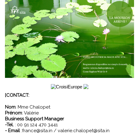
[CONTACT:
Nom
: Mme Chalopet
Prénom
: Valérie
Business Support Manager
-Tel.
: 00 91 124 470 3441
- Email
:france@sita.in / valerie.chalopet@sita.in