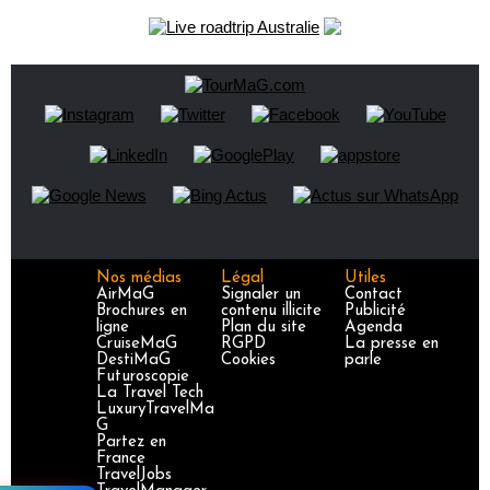
Nos médias
Légal
Utiles
AirMaG
Signaler un
Contact
Brochures en
contenu illicite
Publicité
ligne
Plan du site
Agenda
CruiseMaG
RGPD
La presse en
DestiMaG
Cookies
parle
Futuroscopie
La Travel Tech
LuxuryTravelMa
G
Partez en
France
TravelJobs