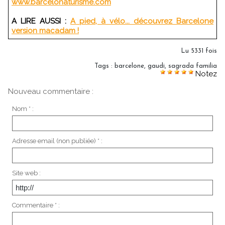
www.barcelonaturisme.com
A LIRE AUSSI :
A pied, à vélo... découvrez Barcelone
version macadam !
Lu 5331 fois
Tags
:
barcelone
,
gaudi
,
sagrada familia
Notez
Nouveau commentaire :
Nom * :
Adresse email (non publiée) * :
Site web :
Commentaire * :