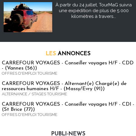
À partir du 24 juillet, TourMaG suivra
une expédition de plus de 5 000
kilomètres à travers...
LES
ANNONCES
CARREFOUR VOYAGES - Conseiller voyages H/F - CDD
- (Vannes (56))
OFFRES D'EMPLOI TOURISME
CARREFOUR VOYAGES - Alternant(e) Chargé(e) de
ressources humaines H/F - (Massy/Evry (91))
ALTERNANCE / STAGES TOURISME
CARREFOUR VOYAGES - Conseiller voyages H/F - CDI -
(St Brice (77))
OFFRES D'EMPLOI TOURISME
PUBLI-NEWS