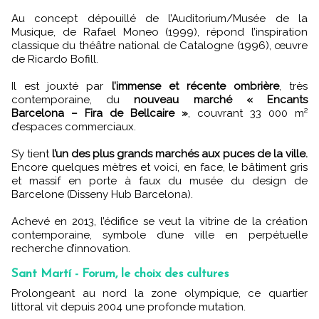
Au concept dépouillé de l’Auditorium/Musée de la
Musique, de Rafael Moneo (1999), répond l’inspiration
classique du théâtre national de Catalogne (1996), œuvre
de Ricardo Bofill.
Il est jouxté par
l’immense et récente ombrière
, très
contemporaine, du
nouveau marché « Encants
Barcelona – Fira de Bellcaire »
, couvrant 33 000 m²
d’espaces commerciaux.
S’y tient
l’un des plus grands marchés aux puces de la ville.
Encore quelques mètres et voici, en face, le bâtiment gris
et massif en porte à faux du musée du design de
Barcelone (Disseny Hub Barcelona).
Achevé en 2013, l’édifice se veut la vitrine de la création
contemporaine, symbole d’une ville en perpétuelle
recherche d’innovation.
Sant Martí - Forum, le choix des cultures
Prolongeant au nord la zone olympique, ce quartier
littoral vit depuis 2004 une profonde mutation.