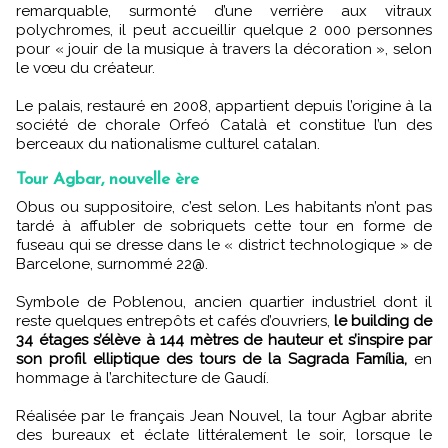
remarquable, surmonté d’une verrière aux vitraux
polychromes, il peut accueillir quelque 2 000 personnes
pour « jouir de la musique à travers la décoration », selon
le vœu du créateur.
Le palais, restauré en 2008, appartient depuis l’origine à la
société de chorale Orfeó Català et constitue l’un des
berceaux du nationalisme culturel catalan.
Tour Agbar, nouvelle ère
Obus ou suppositoire, c’est selon. Les habitants n’ont pas
tardé à affubler de sobriquets cette tour en forme de
fuseau qui se dresse dans le « district technologique » de
Barcelone, surnommé 22@.
Symbole de Poblenou, ancien quartier industriel dont il
reste quelques entrepôts et cafés d’ouvriers,
le building de
34 étages s’élève à 144 mètres de hauteur et s’inspire par
son profil elliptique des tours de la Sagrada Família,
en
hommage à l’architecture de Gaudí.
Réalisée par le français Jean Nouvel, la tour Agbar abrite
des bureaux et éclate littéralement le soir, lorsque le