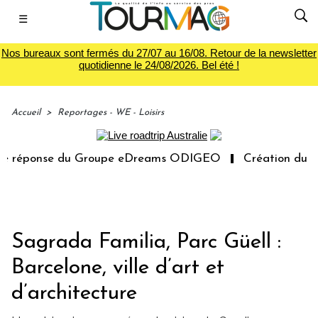
☰
Nos bureaux sont fermés du 27/07 au 16/08. Retour de la newsletter
quotidienne le 24/08/2026. Bel été !
Accueil
>
Reportages - WE - Loisirs
onse du Groupe eDreams ODIGEO
Création du premier 
Sagrada Familia, Parc Güell :
Barcelone, ville d’art et
d’architecture