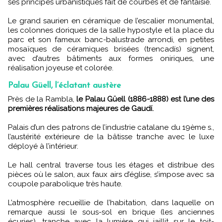
ses principes urbanistiques fait de courbes et de fantaisie.
Le grand saurien en céramique de l’escalier monumental,
les colonnes doriques de la salle hypostyle et la place du
parc et son fameux banc-balustrade arrondi, en petites
mosaïques de céramiques brisées (trencadís) signent,
avec d’autres bâtiments aux formes oniriques, une
réalisation joyeuse et colorée.
Palau Güell, l’éclatant austère
Près de la Rambla,
le Palau Güell (1886-1888) est l’une des
premières réalisations majeures de Gaudí.
Palais d’un des patrons de l’industrie catalane du 19ème s.,
l’austérité extérieure de la bâtisse tranche avec le luxe
déployé à l’intérieur.
Le hall central traverse tous les étages et distribue des
pièces où le salon, aux faux airs d’église, s’impose avec sa
coupole parabolique très haute.
L’atmosphère recueillie de l’habitation, dans laquelle on
remarque aussi le sous-sol en brique (les anciennes
écuries), tranche avec la lumière qui jaillit sur le toit-