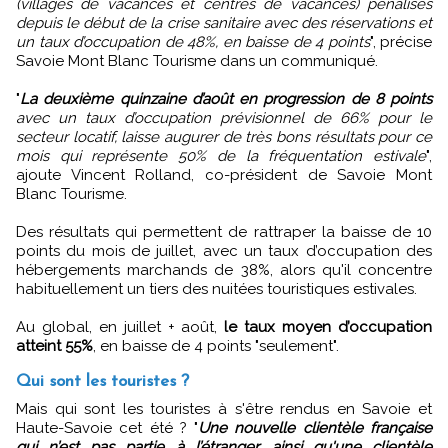
(villages de vacances et centres de vacances) pénalisés
depuis le début de la crise sanitaire avec des réservations et
un taux d’occupation de 48%, en baisse de 4 points
", précise
Savoie Mont Blanc Tourisme dans un communiqué.
"
La deuxième quinzaine d’août en progression de 8 points
avec un taux d’occupation prévisionnel de 66% pour le
secteur locatif, laisse augurer de très bons résultats pour ce
mois qui représente 50% de la fréquentation estivale
",
ajoute Vincent Rolland, co-président de Savoie Mont
Blanc Tourisme.
Des résultats qui permettent de rattraper la baisse de 10
points du mois de juillet, avec un taux d’occupation des
hébergements marchands de 38%, alors qu'il concentre
habituellement un tiers des nuitées touristiques estivales.
Au global, en juillet + août,
le taux moyen d’occupation
atteint 55%
, en baisse de 4 points "seulement".
Qui sont les touristes ?
Mais qui sont les touristes à s'être rendus en Savoie et
Haute-Savoie cet été ? "
Une nouvelle clientèle française
qui n’est pas partie à l’étranger, ainsi qu'une clientèle