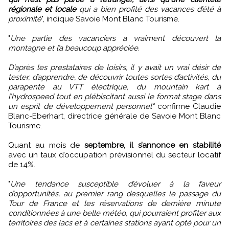
régionale et locale
qui a bien profité des vacances d’été à
proximité
", indique Savoie Mont Blanc Tourisme.
"
Une partie des vacanciers a vraiment découvert la
montagne et l’a beaucoup appréciée.
D’après les prestataires de loisirs, il y avait un vrai désir de
tester, d’apprendre, de découvrir toutes sortes d’activités, du
parapente au VTT électrique, du mountain kart à
l’hydrospeed tout en plébiscitant aussi le format stage dans
un esprit de développement personnel"
confirme Claudie
Blanc-Eberhart, directrice générale de Savoie Mont Blanc
Tourisme.
Quant au mois de
septembre, il s’annonce en stabilité
avec un taux d’occupation prévisionnel du secteur locatif
de 14%.
"
Une tendance susceptible d’évoluer à la faveur
d’opportunités, au premier rang desquelles le passage du
Tour de France et les réservations de dernière minute
conditionnées à une belle météo, qui pourraient profiter aux
territoires des lacs et à certaines stations ayant opté pour un