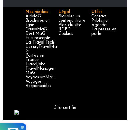
Nos médias
Légal
Utiles
AirMaG
Signaler un
Contact
Brochures en
contenu illicite
Publicité
ligne
Plan du site
Agenda
CruiseMaG
RGPD
La presse en
DestiMaG
Cookies
parle
Futuroscopie
La Travel Tech
LuxuryTravelMa
G
Partez en
France
TravelJobs
TravelManager
MaG
VoyageursMaG
Voyages
Responsables
Site certifié