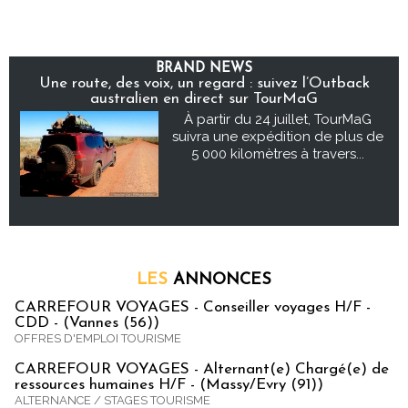
BRAND NEWS
Une route, des voix, un regard : suivez l’Outback
australien en direct sur TourMaG
À partir du 24 juillet, TourMaG
suivra une expédition de plus de
5 000 kilomètres à travers...
LES
ANNONCES
CARREFOUR VOYAGES - Conseiller voyages H/F -
CDD - (Vannes (56))
OFFRES D'EMPLOI TOURISME
CARREFOUR VOYAGES - Alternant(e) Chargé(e) de
ressources humaines H/F - (Massy/Evry (91))
ALTERNANCE / STAGES TOURISME